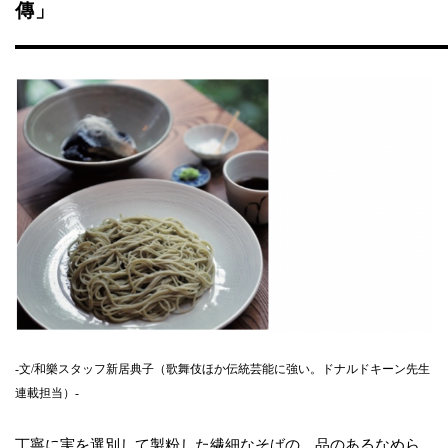
傳」
-文/和樂スタッフ新居典子（歌舞伎ほか伝統芸能に強い。ドナルドキーン先生
連載担当）-
丁寧に実を選別して製粉した繊細なそばの、品のあるなめら