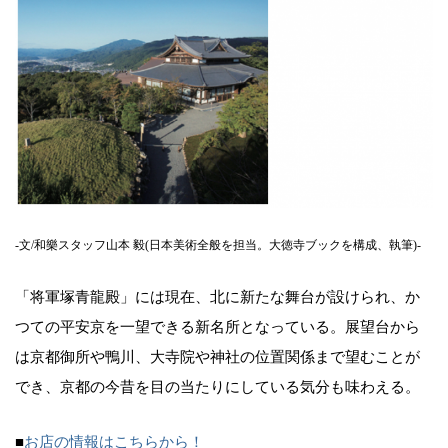
-文/和樂スタッフ山本 毅(日本美術全般を担当。大徳寺ブックを構成、執筆)-
「将軍塚青龍殿」には現在、北に新たな舞台が設けられ、か
つての平安京を一望できる新名所となっている。展望台から
は京都御所や鴨川、大寺院や神社の位置関係まで望むことが
でき、京都の今昔を目の当たりにしている気分も味わえる。
■
お店の情報はこちらから！