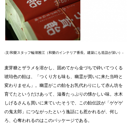
-文/和樂スタッフ輪湖雅江（和樂のインテリア番長。建築にも造詣が深い）-
麦芽糖とザラメを溶かし、固めてから金づちで砕いてつくる
琥珀色の飴は、「つくり方も味も、幽霊が買いに来た当時と
変わりません」。幽霊がこの飴をお乳代わりにして赤ん坊を
育てたというだけあって、滋養たっぷりの懐かしい味。水木
しげるさんも買いに来ていたそうで、この飴伝説が「ゲゲゲ
の鬼太郎」につながったという逸話にも惹かれるが、何し
ろ、心奪われるのはこのパッケージである。