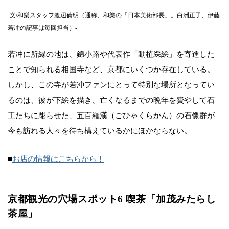
-文/和樂スタッフ渡辺倫明（通称、和樂の「日本美術部長」。白洲正子、伊藤
若冲の記事は毎回担当）-
若冲に所縁の地は、錦小路や代表作「動植綵絵」を寄進した
ことで知られる相国寺など、京都にいくつか存在している。
しかし、この寺が若冲ファンにとって特別な場所となってい
るのは、彼が下絵を描き、亡くなるまでの晩年を費やして石
工たちに彫らせた、五百羅漢（ごひゃくらかん）の石像群が
今も訪れる人々を待ち構えているかにほかならない。
■
お店の情報はこちらから！
京都観光の穴場スポット6 喫茶「加茂みたらし
茶屋」