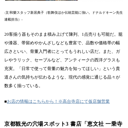
-文/和樂スタッフ新居典子（歌舞伎ほか伝統芸能に強い。ドナルドキーン先生
連載担当）-
20客揃う器もそのまま積み上げて陳列、1点売りも可能だ。籠
や漆器、帯留めやかんざしなども豊富で、品数や価格帯の幅
広さといい、骨董入門者にとってもうれしい店だ。また、ガ
レやラリック、セーブルなど、アンティークの西洋グラスも
充実。「日常で使って骨董の魅力を知ってほしい」という貴
道さんの気持ちが伝わるような、現代の感覚に通じる品々が
数多く揃っている。
■
お店の情報はこちらから！※高台寺店にて仮店舗営業
京都観光の穴場スポット3 書店「恵文社 一乗寺