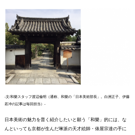
-文/和樂スタッフ渡辺倫明（通称、和樂の「日本美術部長」。白洲正子、伊藤
若冲の記事は毎回担当）-
日本美術の魅力を普く紹介したいと願う「和樂」的には、な
んといっても京都が生んだ琳派の天才絵師・俵屋宗達の手に