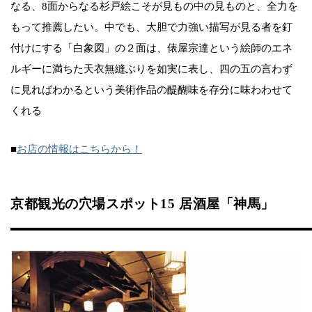
なる、8面からなる杉戸絵こそが見もの中の見ものと、全力を
もって推薦したい。中でも、大胆で力強い描写が見る者を釘
付けにする「白象図」の２面は、俵屋宗達という絵師のエネ
ルギーに満ちた天衣無縫ぶりを如実に表し、四の五の言わず
に見ればわかるという美術作品の醍醐味を存分に味わわせて
くれる
■
お店の情報はこちらから！
京都観光の穴場スポット15 居酒屋「神馬」