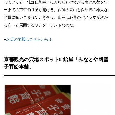
っていくと、北は仁和寺（にんなじ）の塔から南は京都タワ
ーまでの市街の眺望が開ける。西側の嵐山と保津峡の雄大な
光景に吸いこまれていきそう。山荘は絶景のパノラマが次か
ら次へと展開するワンダーランドなのだ。
■
お店の情報はこちらから！
京都観光の穴場スポット9 飴屋「みなとや幽霊
子育飴本舗」