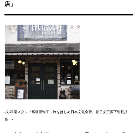
店」
-文/和樂スタッフ高橋亜弥子（旅をはじめ日本文化全般。彬子女王殿下連載担
当）-