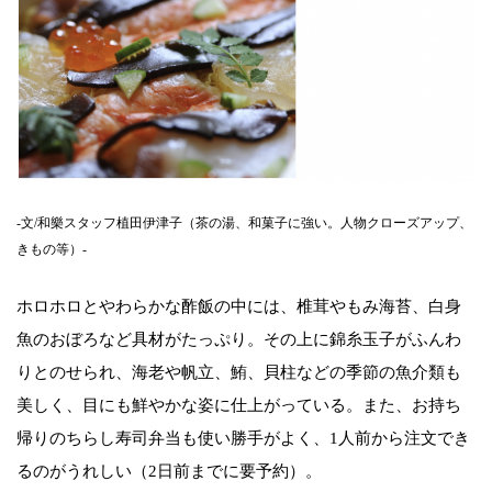
-文/和樂スタッフ植田伊津子（茶の湯、和菓子に強い。人物クローズアップ、
きもの等）-
ホロホロとやわらかな酢飯の中には、椎茸やもみ海苔、白身
魚のおぼろなど具材がたっぷり。その上に錦糸玉子がふんわ
りとのせられ、海老や帆立、鮪、貝柱などの季節の魚介類も
美しく、目にも鮮やかな姿に仕上がっている。また、お持ち
帰りのちらし寿司弁当も使い勝手がよく、1人前から注文でき
るのがうれしい（2日前までに要予約）。