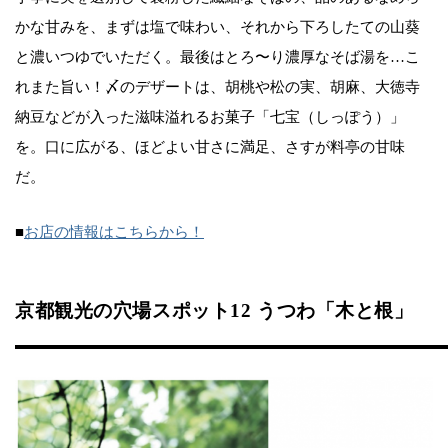
かな甘みを、まずは塩で味わい、それから下ろしたての山葵
と濃いつゆでいただく。最後はとろ〜り濃厚なそば湯を…こ
れまた旨い！〆のデザートは、胡桃や松の実、胡麻、大徳寺
納豆などが入った滋味溢れるお菓子「七宝（しっぽう）」
を。口に広がる、ほどよい甘さに満足、さすが料亭の甘味
だ。
■
お店の情報はこちらから！
京都観光の穴場スポット12 うつわ「木と根」