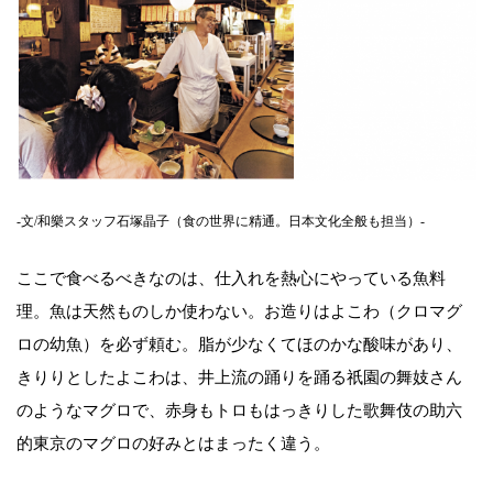
-文/和樂スタッフ石塚晶子（食の世界に精通。日本文化全般も担当）-
ここで食べるべきなのは、仕入れを熱心にやっている魚料
理。魚は天然ものしか使わない。お造りはよこわ（クロマグ
ロの幼魚）を必ず頼む。脂が少なくてほのかな酸味があり、
きりりとしたよこわは、井上流の踊りを踊る祇園の舞妓さん
のようなマグロで、赤身もトロもはっきりした歌舞伎の助六
的東京のマグロの好みとはまったく違う。