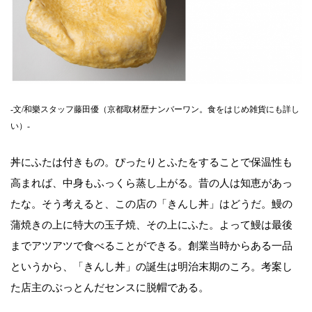
-文/和樂スタッフ藤田優（京都取材歴ナンバーワン。食をはじめ雑貨にも詳し
い）-
丼にふたは付きもの。ぴったりとふたをすることで保温性も
高まれば、中身もふっくら蒸し上がる。昔の人は知恵があっ
たな。そう考えると、この店の「きんし丼」はどうだ。鰻の
蒲焼きの上に特大の玉子焼、その上にふた。よって鰻は最後
までアツアツで食べることができる。創業当時からある一品
というから、「きんし丼」の誕生は明治末期のころ。考案し
た店主のぶっとんだセンスに脱帽である。