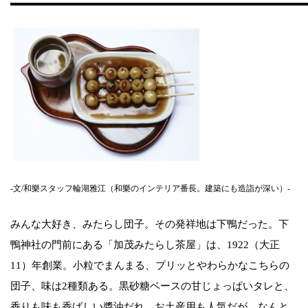
-文/和樂スタッフ輪湖雅江（和樂のインテリア番長。建築にも造詣が深い）-
みんな大好き、みたらし団子。その発祥地は下鴨だった。下
鴨神社の門前にある「加茂みたらし茶屋」は、1922（大正
11）年創業。小粒でまんまる、プリッとやわらかなこちらの
団子、味は2種類ある。黒砂糖ベースの甘じょっぱいタレと、
香りも味も香ばしい醬油だれ。お土産用も人気だが、なんと