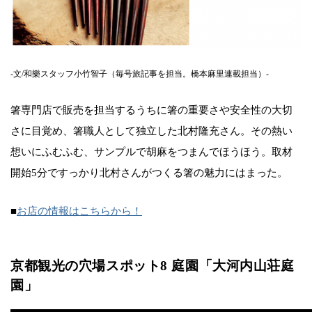
-文/和樂スタッフ小竹智子（毎号旅記事を担当。橋本麻里連載担当）-
箸専門店で販売を担当するうちに箸の重要さや安全性の大切
さに目覚め、箸職人として独立した北村隆充さん。その熱い
想いにふむふむ、サンプルで胡麻をつまんでほうほう。取材
開始5分ですっかり北村さんがつくる箸の魅力にはまった。
■
お店の情報はこちらから！
京都観光の穴場スポット8 庭園「大河内山荘庭
園」