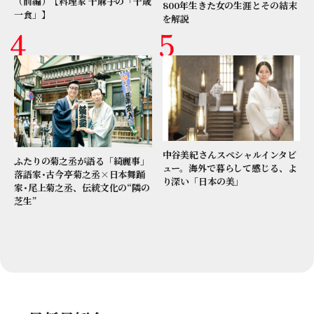
（前編）【料理家 千麻子の「千歳
800年生きた女の生涯とその結末
一食」】
を解説
中谷美紀さんスペシャルインタビ
ふたりの菊之丞が語る「綺麗事」
ュー。海外で暮らして感じる、よ
落語家･古今亭菊之丞×日本舞踊
り深い「日本の美」
家･尾上菊之丞、伝統文化の“隣の
芝生”