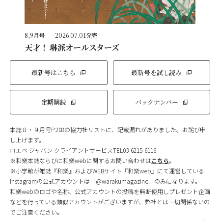
8,9月号
2026.07.01発売
天才！ 琳派オールスターズ
最新号はこちら
最新号を試し読み
定期購読
バックナンバー
本誌８・９月号P.208の協力社リストに、記載漏れがありました。お詫び申
し上げます。
ロエベ ジャパン クライアントサービスTEL03-6215-6116
※和樂本誌ならびに和樂webに関するお問い合わせは
こちら
。
※小学館が雑誌『和樂』およびWEBサイト『和樂web』にて運営している
Instagramの公式アカウントは「@warakumagazine」のみになります。
和樂webのロゴや名称、公式アカウントの投稿を無断使用しプレゼント企画
などを行っている類似アカウントがございますが、弊社とは一切関係ないの
でご注意ください。