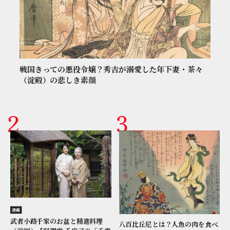
戦国きっての悪役令嬢？秀吉が溺愛した年下妻・茶々
（淀殿）の悲しき素顔
連載
武者小路千家のお盆と精進料理
八百比丘尼とは？人魚の肉を食べ