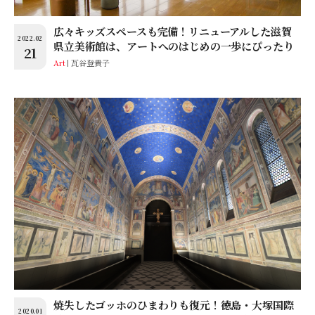
広々キッズスペースも完備！リニューアルした滋賀
2022.02
県立美術館は、アートへのはじめの一歩にぴったり
21
Art
瓦谷登貴子
焼失したゴッホのひまわりも復元！徳島・大塚国際
2020.01