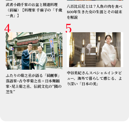
武者小路千家のお盆と精進料理
八百比丘尼とは？人魚の肉を食べ
（前編）【料理家 千麻子の「千歳
800年生きた女の生涯とその結末
一食」】
を解説
中谷美紀さんスペシャルインタビ
ふたりの菊之丞が語る「綺麗事」
ュー。海外で暮らして感じる、よ
落語家･古今亭菊之丞×日本舞踊
り深い「日本の美」
家･尾上菊之丞、伝統文化の“隣の
芝生”