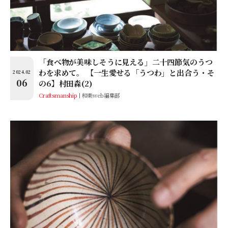
「食べ物が美味しそうに見える」二十四節気のうつ
わを求めて。 【一生愛せる「うつわ」と出合う・そ
2024.02
06
の6】村田森(2)
Craftsmanship
和樂web編集部