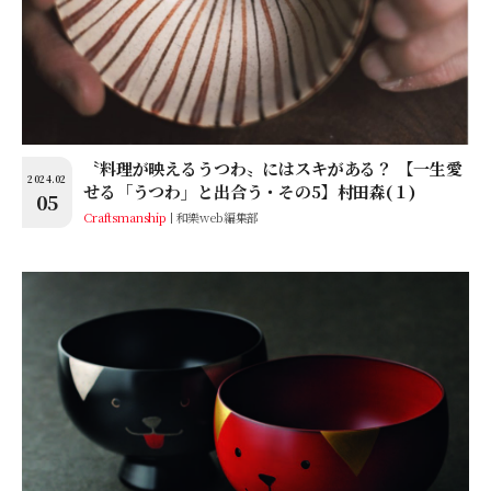
〝料理が映えるうつわ〟にはスキがある？ 【一生愛
2024.02
せる「うつわ」と出合う・その5】村田森(１)
05
Craftsmanship
和樂web編集部