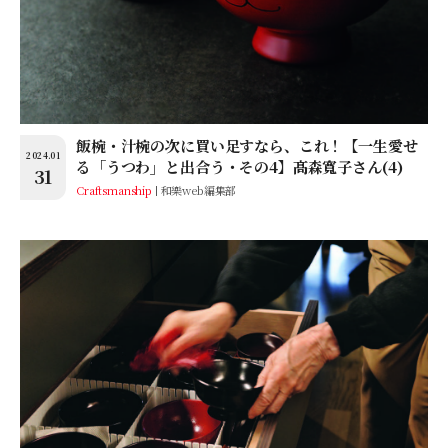
飯椀・汁椀の次に買い足すなら、これ！【一生愛せ
2024.01
る「うつわ」と出合う・その4】髙森寬子さん(4)
31
Craftsmanship
和樂web編集部