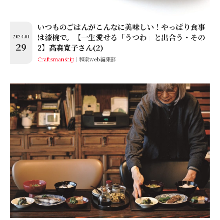
いつものごはんがこんなに美味しい！やっぱり食事
は漆椀で。【一生愛せる「うつわ」と出合う・その
2024.01
29
2】髙森寬子さん(2)
Craftsmanship
和樂web編集部