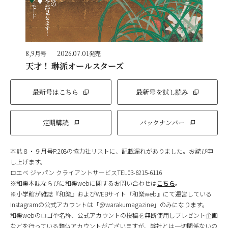
8,9月号
2026.07.01発売
天才！ 琳派オールスターズ
最新号はこちら
最新号を試し読み
定期購読
バックナンバー
本誌８・９月号P.208の協力社リストに、記載漏れがありました。お詫び申
し上げます。
ロエベ ジャパン クライアントサービスTEL03-6215-6116
※和樂本誌ならびに和樂webに関するお問い合わせは
こちら
。
※小学館が雑誌『和樂』およびWEBサイト『和樂web』にて運営している
Instagramの公式アカウントは「@warakumagazine」のみになります。
和樂webのロゴや名称、公式アカウントの投稿を無断使用しプレゼント企画
などを行っている類似アカウントがございますが、弊社とは一切関係ないの