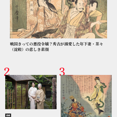
戦国きっての悪役令嬢？秀吉が溺愛した年下妻・茶々
（淀殿）の悲しき素顔
連載