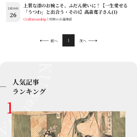
上質な漆のお椀こそ、ふだん使いに！【一生愛せる
2024.01
「うつわ」と出合う・その1】髙森寬子さん(1)
26
Craftsmanship
和樂web編集部
1
前へ
次へ
人気記事
ランキング