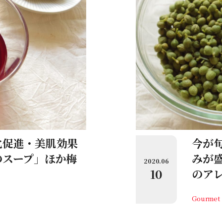
化促進・美肌効果
今が
のスープ」ほか梅
みが
2020.06
10
のア
Gourmet