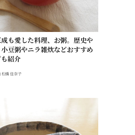
三成も愛した料理、お粥。歴史や
・小豆粥やニラ雑炊などおすすめ
ピも紹介
松橋 佳奈子