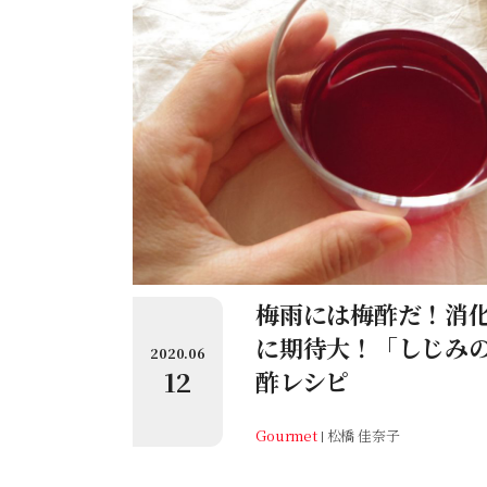
梅雨には梅酢だ！消
に期待大！「しじみ
2020.06
12
酢レシピ
Gourmet
松橋 佳奈子