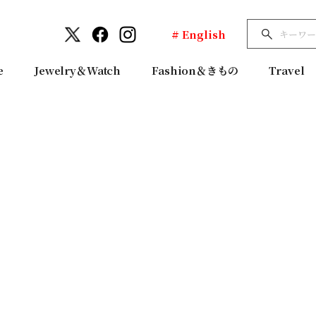
# English
e
Jewelry＆Watch
Fashion＆きもの
Travel