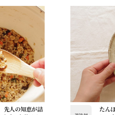
。先人の知恵が詰
たん
2020.04