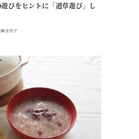
の遊びをヒントに「道草遊び」し
橋 佳奈子