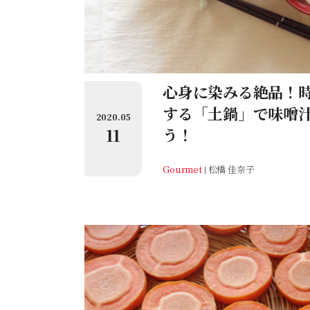
心身に染みる絶品！
する「土鍋」で味噌
2020.05
11
う！
Gourmet
松橋 佳奈子