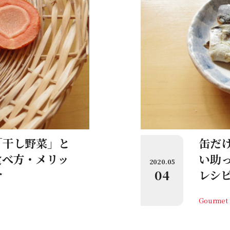
「干し野菜」と
缶だ
食べ方・メリッ
い助
2020.05
04
介
レシ
Gourmet