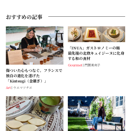
おすすめの記事
「INUA」ガストロノミーの極
最先端の北欧キュイジーヌに化身
する和の食材
Gourmet
門賀美央子
傷ついた心もつなぐ。フランスで
独自の進化を遂げた
「Kintsugi（金継ぎ）」
Art
ウエマツチヱ