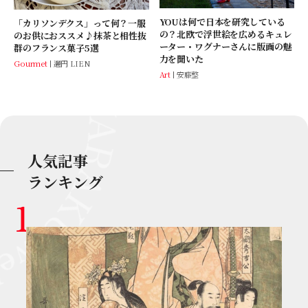
YOUは何で日本を研究している
「カリソンデクス」って何？一服
の？北欧で浮世絵を広めるキュレ
のお供におススメ♪抹茶と相性抜
ーター・ワグナーさんに版画の魅
群のフランス菓子5選
力を聞いた
Gourmet
邐円 LIEN
Art
安藤整
人気記事
ランキング