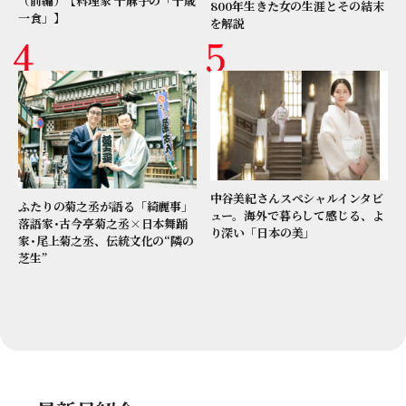
（前編）【料理家 千麻子の「千歳
800年生きた女の生涯とその結末
一食」】
を解説
中谷美紀さんスペシャルインタビ
ふたりの菊之丞が語る「綺麗事」
ュー。海外で暮らして感じる、よ
落語家･古今亭菊之丞×日本舞踊
り深い「日本の美」
家･尾上菊之丞、伝統文化の“隣の
芝生”