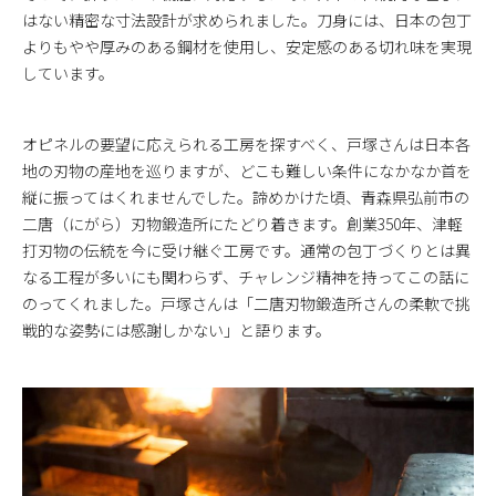
はない精密な寸法設計が求められました。刀身には、日本の包丁
よりもやや厚みのある鋼材を使用し、安定感のある切れ味を実現
しています。
オピネルの要望に応えられる工房を探すべく、戸塚さんは日本各
地の刃物の産地を巡りますが、どこも難しい条件になかなか首を
縦に振ってはくれませんでした。諦めかけた頃、青森県弘前市の
二唐（にがら）刃物鍛造所にたどり着きます。創業350年、津軽
打刃物の伝統を今に受け継ぐ工房です。通常の包丁づくりとは異
なる工程が多いにも関わらず、チャレンジ精神を持ってこの話に
のってくれました。戸塚さんは「二唐刃物鍛造所さんの柔軟で挑
戦的な姿勢には感謝しかない」と語ります。