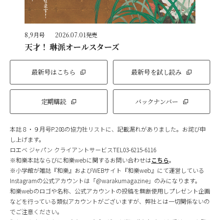
8,9月号
2026.07.01発売
天才！ 琳派オールスターズ
最新号はこちら
最新号を試し読み
定期購読
バックナンバー
本誌８・９月号P.208の協力社リストに、記載漏れがありました。お詫び申
し上げます。
ロエベ ジャパン クライアントサービスTEL03-6215-6116
※和樂本誌ならびに和樂webに関するお問い合わせは
こちら
。
※小学館が雑誌『和樂』およびWEBサイト『和樂web』にて運営している
Instagramの公式アカウントは「@warakumagazine」のみになります。
和樂webのロゴや名称、公式アカウントの投稿を無断使用しプレゼント企画
などを行っている類似アカウントがございますが、弊社とは一切関係ないの
でご注意ください。