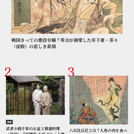
戦国きっての悪役令嬢？秀吉が溺愛した年下妻・茶々
（淀殿）の悲しき素顔
連載
武者小路千家のお盆と精進料理
八百比丘尼とは？人魚の肉を食べ