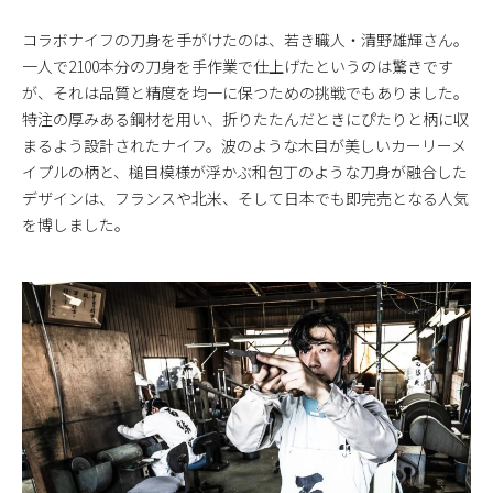
コラボナイフの刀身を手がけたのは、若き職人・清野雄輝さん。
一人で2100本分の刀身を手作業で仕上げたというのは驚きです
が、それは品質と精度を均一に保つための挑戦でもありました。
特注の厚みある鋼材を用い、折りたたんだときにぴたりと柄に収
まるよう設計されたナイフ。波のような木目が美しいカーリーメ
イプルの柄と、槌目模様が浮かぶ和包丁のような刀身が融合した
デザインは、フランスや北米、そして日本でも即完売となる人気
を博しました。