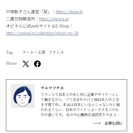
戸塚敦子さん運営「栞」：
https://shiori.fr
二唐刃物鍛造所：
https://nigara.jp
オピネル公式webサイト＆E-Shop：
https://opinel.jp/collection/shiori-no-10
Tag
アート・工芸
フランス
Share
ウエマツチヱ
フランスで日本人の夫と共に企業デザイナーとし
て働きながら、パリ生まれだけど純日本人の２児
を子育て中。 本当は日本にいるんじゃないかと疑
われるぐらい、日本のワイドショーネタをつかむ
のが速いです。 日々の仏蘭西生活研究ネタはコチ
ラ https://note.com/uemma
記事を読む