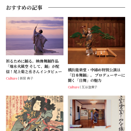
おすすめの記事
祈るために踊る。映像舞踊作品
「地水火風空 そして、踊」が配
横浜能楽堂・中締め特別公演は
信！尾上菊之丞さんインタビュー
「日本舞踊」。 プロデューサーに
Culture
新居 典子
聞く「日舞」の魅力
Culture
瓦谷登貴子