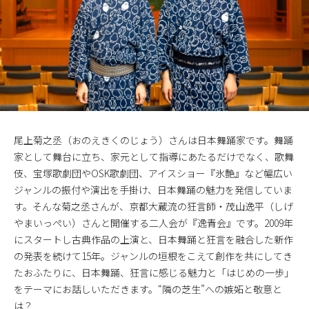
尾上菊之丞（おのえきくのじょう）さんは日本舞踊家です。舞踊
家として舞台に立ち、家元として指導にあたるだけでなく、歌舞
伎、宝塚歌劇団やOSK歌劇団、アイスショー『氷艶』など幅広い
ジャンルの振付や演出を手掛け、日本舞踊の魅力を発信していま
す。そんな菊之丞さんが、京都大蔵流の狂言師・茂山逸平（しげ
やまいっぺい）さんと開催する二人会が『逸青会』です。2009年
にスタートし古典作品の上演と、日本舞踊と狂言を融合した新作
の発表を続けて15年。ジャンルの垣根をこえて創作を共にしてき
たおふたりに、日本舞踊、狂言に感じる魅力と「はじめの一歩」
をテーマにお話しいただきます。“隣の芝生”への嫉妬と敬意と
は？