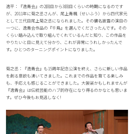
逸平：『逸青会』の2回目から3回目くらいの時期になるのです
が、2011年に菊之丞さんが、尾上青楓（せいふう）から四代家元
として三代目尾上菊之丞になられました。その襲名披露の演目の
一つに、逸青会作品の『千鳥』を選んでくださったんです。その
くらい踏み込んで取り組んでくれているんだと知り、この作品を
やりたいと目に見えて分かり、これが非常にうれしかったんで
す。ひとつのターニングポイントになりました。
菊之丞：『逸青会』も15周年記念公演を終え、さらに新しい作品
を創る意欲も湧いてきました。これまでの作品を育てる楽しみ
も、手応えも感じることができました。大袈裟かもしれませんが
『逸青会』は伝統芸能のハブ的存在になり得るのかなとも思いま
す。ぜひ今後もお見逃しなく!