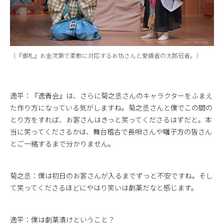
（『御札』お金次第で柔軟に対応するお坊さんと愛嬌者の太郎冠者。）
逸平：『逸青会』は、さらに菊之丞さんのキャラクターをふまえ
た作り方になっている気がしますね。菊之丞さんと僕でこの間の
とり方をすれば、お客さんはきっと笑ってくださるはずだと。本
当に笑ってくださるかは、舞台稽古で長唄さんや囃子方の皆さん
とご一緒するまで分かりません。
菊之丞：僕は初日のお客さんが入るまでずっと不安ですね。そし
て笑ってくださるほどにやはり笑いは劇薬だなと感じます。
逸平：僕は劇薬漬けということ？