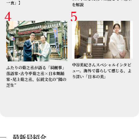
一食」】
を解説
中谷美紀さんスペシャルインタビ
ふたりの菊之丞が語る「綺麗事」
ュー。海外で暮らして感じる、よ
落語家･古今亭菊之丞×日本舞踊
り深い「日本の美」
家･尾上菊之丞、伝統文化の“隣の
芝生”
最新号紹介