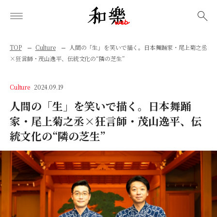
検索
TOP
Culture
人間の「生」を笑いで描く。日本舞踊家・尾上菊之丞
×狂言師・茂山逸平、伝統文化の“隣の芝生”
Culture
2024.09.19
人間の「生」を笑いで描く。日本舞踊
家・尾上菊之丞×狂言師・茂山逸平、伝
統文化の“隣の芝生”