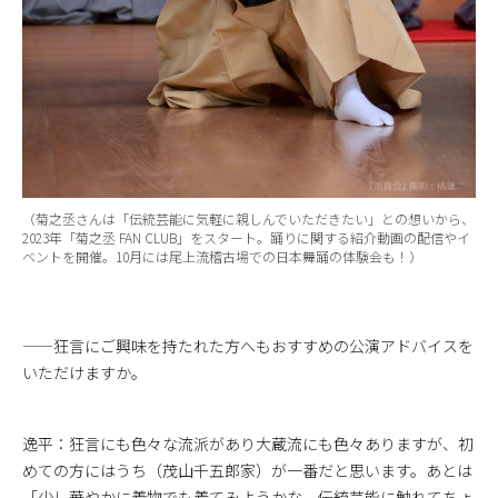
（菊之丞さんは「伝統芸能に気軽に親しんでいただきたい」との想いから、
2023年「菊之丞 FAN CLUB」をスタート。踊りに関する紹介動画の配信やイ
ベントを開催。10月には尾上流稽古場での日本舞踊の体験会も！）
——狂言にご興味を持たれた方へもおすすめの公演アドバイスを
いただけますか。
逸平：狂言にも色々な流派があり大蔵流にも色々ありますが、初
めての方にはうち（茂山千五郎家）が一番だと思います。あとは
「少し華やかに着物でも着てみようかな。伝統芸能に触れてちょ