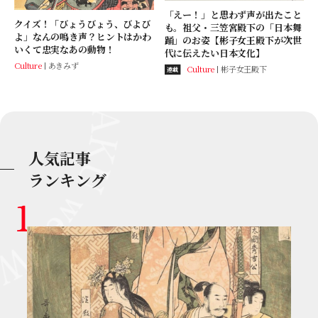
「えー！」と思わず声が出たこと
クイズ！「びょうびょう、びよび
も。祖父・三笠宮殿下の「日本舞
よ」なんの鳴き声？ヒントはかわ
踊」のお姿【彬子女王殿下が次世
いくて忠実なあの動物！
代に伝えたい日本文化】
Culture
あきみず
Culture
彬子女王殿下
連載
人気記事
ランキング