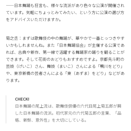
——日本舞踊も狂言も、様々な流派があり色々な公演が開催され
ています。気軽にちょっとみてみたい、という方に公演の選び方
をアドバイスいただけますか。
菊之丞：まずは歌舞伎の中の舞踊が、華やかで一番とっつきやす
いかもしれませんね。また「日本舞踊協会」が主催する公演であ
れば、古典や新作、第一線で活躍する舞踊家の踊りを観ることが
できます。そして花街のおどりもおすすめですよ。京都先斗町の
芸妓（げいこ）さん、舞妓（まいこ）さんによる「鴨川をどり」
や、東京新橋の芸者さんによる「東（あずま）をどり」などがあ
ります。
CHECK!
日本舞踊の尾上流は、歌舞伎俳優の六代目尾上菊五郎が興
した日本舞踊の流派。初代家元の六代菊五郎の言葉、「品
格、新鮮、意外性」を大切にしている。