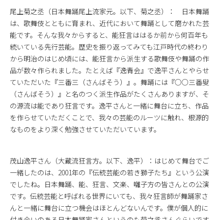
尾上菊之丞（日本舞踊尾上流家元。以下、菊之丞）： 日本舞踊
は、歌舞伎とともに育まれ、近代において舞踊として磨かれた芸
能です。そんな我々からすると、能狂言ははるか前から何百年も
続いている先行芸能。歴史を振り返ってみても江戸時代の終わり
から明治のはじめ頃には、能狂言から派生する歌舞伎や舞踊の作
品が数々作られました。たとえば『逸青会』で逸平さんとやらせ
ていただいた『三番三（さんばそう）』。舞踊には『○○三番叟
（さんばそう）』と名のつく派生作品がたくさんありますが、そ
の源流は能であり狂言です。逸平さんと一緒に舞台に立ち、作品
を作らせていただくことで、我々の芸能のルーツに触れ、根源的
なものをより深く勉強させていただいています。
茂山逸平さん（大蔵流狂言方。以下、逸平）：はじめて舞台でご
一緒したのは、2001年の『伝統芸能の若き獅子たち』という公演
でしたね。日本舞踊、能、狂言、文楽、囃子方の皆さんとの公演
です。伝統芸能と呼ばれる世界にいても、我々狂言師が舞踊家さ
んと一緒に舞台に立つ機会はほとんどないんです。僕が個人的に
付き合いのある日本舞踊家さんというのも菊之丞さんぐらいです