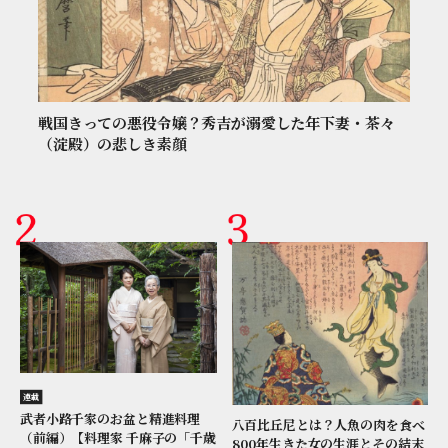
戦国きっての悪役令嬢？秀吉が溺愛した年下妻・茶々
（淀殿）の悲しき素顔
連載
武者小路千家のお盆と精進料理
八百比丘尼とは？人魚の肉を食べ
（前編）【料理家 千麻子の「千歳
800年生きた女の生涯とその結末