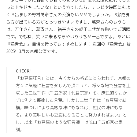
っとドキドキしたいな」という方でしたら、テレビや映画にもよ
くお出ましの野村萬斎さんの公演もいかがでしょうか。お顔を知
る方が出ている方がとっつきやすいですし、萬斎さんのおうち
は、万作さん、萬斎さん、裕基さんの親子三代がお揃いでご活躍
です。でもね、笑いに来るならやはりうちが一番ですよ。あとは
『逸青会』。自信を持っておすすめします！ 次回の『逸青会』は
2025年3月の京都公演です。
CHECK!
「お豆腐狂言」とは、古くからの格式にとらわれず、京都の
方々に気軽に狂言を楽しんで頂こうと、様々な場で狂言を上
演した二世千作（千五郎家十代目宗家）を、庶民的なおか
ずに例えて揶揄した言葉。しかし二世千作は「お豆腐で結
構。味つけにより高級な味にもなれば、庶民の味にもな
る。より美味しいお豆腐になることに努力すればよい」と
し、以来「お豆腐のような狂言師」は茂山千五郎家の家
訓。