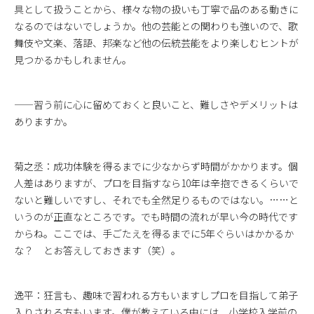
具として扱うことから、様々な物の扱いも丁寧で品のある動きに
なるのではないでしょうか。他の芸能との関わりも強いので、歌
舞伎や文楽、落語、邦楽など他の伝統芸能をより楽しむヒントが
見つかるかもしれません。
——習う前に心に留めておくと良いこと、難しさやデメリットは
ありますか。
菊之丞：成功体験を得るまでに少なからず時間がかかります。個
人差はありますが、プロを目指すなら10年は辛抱できるくらいで
ないと難しいですし、それでも全然足りるものではない。……と
いうのが正直なところです。でも時間の流れが早い今の時代です
からね。ここでは、手ごたえを得るまでに5年ぐらいはかかるか
な？ とお答えしておきます（笑）。
逸平：狂言も、趣味で習われる方もいますしプロを目指して弟子
入りされる方もいます。僕が教えている中には、小学校入学前の