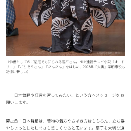
（俳優としてのご活躍でも知られる逸平さん。NHK連続テレビ小説『オード
リー』『ごちそうさん』『だんだん』をはじめ、2023年『大奥』孝明帝役も
記憶に新しい）
——日本舞踊や狂言を習ってみたい、という方へメッセージをお
願いします。
菊之丞：日本舞踊は、着物の着方やさばき方はもちろん、立ち姿
やちょっとしたしぐさも美しくなると思います。扇子を大切な道