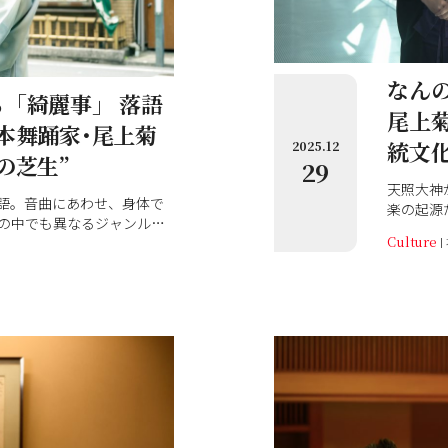
なん
「綺麗事」 落語
尾上
本舞踊家･尾上菊
統文化
2025.12
の芝生”
29
天照大神
語。音曲にあわせ、身体で
楽の起源
の中でも異なるジャンル
の郷土芸
Culture
、落語家の古今亭菊之丞
神社の神
んと、日本舞踊家の尾上菊
受け継が
んに、お話を伺いました。
上菊之丞さんを「家元」と
そんな石
象や、芸への思いをお話し
劇『八雲
流四代家
プロデュ
いすけ）
への思い
お互いを