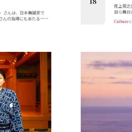
18
尾上菊之
自ら舞台
）さんは、日本舞踊家で
舞踊を軸
さんの指導にもあたる一方
Culture
OSK歌
スショーなど舞台の演出や
っていま
菊之丞さんが「降り注ぐメ
のが、歌
むのが、箏曲家の中井智弥
です。 幸四郎さんは現在、新橋演舞場にて歌舞伎NEXT『朧
出すメロディは、古くから
（おぼろ
菊之丞さんが演出をした新
伎座『壽
さんの箏曲が話題となりま
新作歌舞
「箏」と呼ばれる十三絃の
品でも幸
ヤーでもあるのです。 2月
様々な形で
リジナル舞台、詩楽劇『め
歌舞伎、
演するおふたりに、箏の表
どのよう
を伺いました。
解く対談