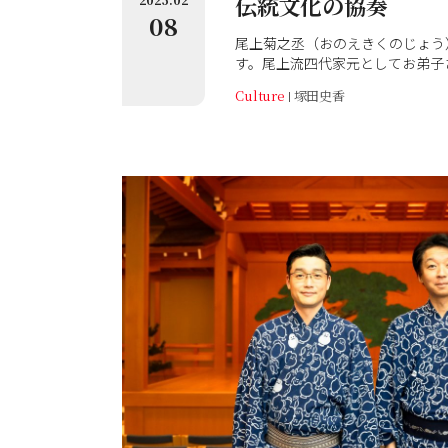
伝統文化の協奏
08
尾上菊之丞（おのえきくのじょう
す。尾上流四代家元としてお弟子
で、歌舞伎、花柳界、歌劇、アイ
Culture
塚田史香
振付にも携わっています。そんな
ロディにワクワクした」と惚れ込
（なかいともや）さんです。紡ぎ
ある箏の音色でありながら清新。
作歌舞伎『刀剣乱舞』では、中井
した。実は中井さんは、一般的に
箏とは別に、二十五絃の箏のプレイ
には「源氏物語」がモチーフのオ
いぼくげんじ物語 夢浮橋』で共
現の違いや新作歌舞伎での気づき