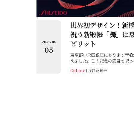
世界初デザイン！新橋
祝う新緞帳「舞」に
ピリット
2025.08
05
東京都中央区銀座にあります新橋演
えました。この記念の節目を祝っ
贈した緞帳が注目を集めています
Culture
瓦谷登貴子
わりや、「舞」をモチーフとした
を、修祓式（しゅばつしき）とそ
関係者からお伺いしました。