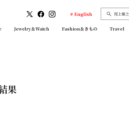
# English
e
Jewelry＆Watch
Fashion＆きもの
Travel
結果