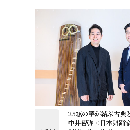
そんな扇子を見せてください、と
のが、日本舞踊尾上流四代家元の
じょう）さんです。名作舞踊『二
う）』で使われる扇子をご紹介く
25絃の箏が結ぶ古典
中井智弥×日本舞踊
2025.02