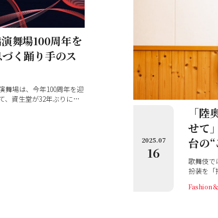
演舞場100周年を
息づく踊り手のス
舞場は、今年100周年を迎
て、資生堂が32年ぶりに寄
。古くから続く劇場との関
「陸
斬新なデザインの誕生秘話
せて
の後の直会（なおらい）で
台の“
2025.07
16
歌舞伎で
扮装を「
ラリと変
Fashio
い出の拵
す。