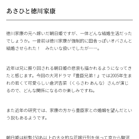
あさひと徳川家康
徳川家康の元へ嫁いだ朝日姫ですが、一体どんな結婚生活だった
でしょうか。一昔前は徳川家康が強制的に田舎っぽいオバさんと
結婚させられた！ みたいな扱いでしたが……。
近年は兄に振り回される朝日姫の悲哀も描かれるようになってき
たと感じます。今回の大河ドラマ『豊臣兄弟！』では2005年生ま
れの若くて可愛らしい倉沢杏菜（くらさわ あんな）さんが演じ
るので、どんな関係になるのか楽しみですね。
また近年の研究では、家康の方から豊臣家との婚姻を望んだとい
う説もあるようです。
朝日姫は総勢150名以上の大々的な花嫁行列を伴って京から駿河