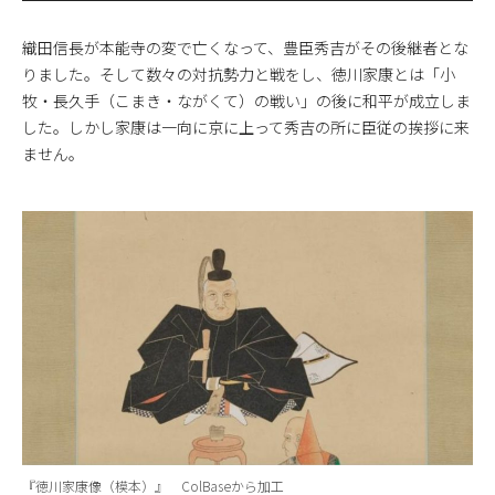
織田信長が本能寺の変で亡くなって、豊臣秀吉がその後継者とな
りました。そして数々の対抗勢力と戦をし、徳川家康とは「小
牧・長久手（こまき・ながくて）の戦い」の後に和平が成立しま
した。しかし家康は一向に京に上って秀吉の所に臣従の挨拶に来
ません。
『徳川家康像（模本）』
ColBase
から加工