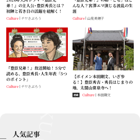
弟！』の主人公･豊臣秀長とは？
んな人？宮澤エマ演じる波乱の生
初陣と若き日の活躍を紐解く！
涯
Culture
チワさぶろう
Culture
山見美穂子
『豊臣兄弟！』放送開始！ 5分で
読める、豊臣秀長･人生年表「5つ
【ボイメン本田剛文、いざ参
のポイント」
る！】豊臣秀吉・秀長はじまりの
Culture
チワさぶろう
地、太閤山常泉寺へ！
Culture
本田剛文
連載
人気記事