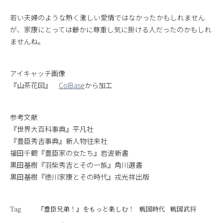
若い夫婦のような熱く激しい愛情ではなかったかもしれません
が、家康にとっては静かに尊重し気に掛ける人だったのかもしれ
ませんね。
アイキャッチ画像
『山茶花図』
ColBase
から加工
参考文献
『世界大百科事典』平凡社
『豊臣秀吉事典』新人物往来社
福田千鶴『豊臣家の女たち』岩波新書
黒田基樹『羽柴秀吉とその一族』角川選書
黒田基樹『徳川家康とその時代』戎光祥出版
Tag
『豊臣兄弟！』をもっと楽しむ！
戦国時代
戦国武将