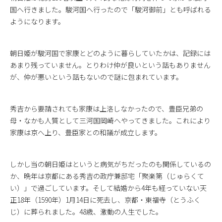
国へ行きました。駿河国へ行ったので「駿河御前」とも呼ばれる
ようになります。
朝日姫が駿河国で家康とどのように暮らしていたかは、記録には
あまり残っていません。とりわけ仲が良いという話もありません
が、仲が悪いという話もないので謎に包まれています。
秀吉から要請されても家康は上洛しなかったので、豊臣兄弟の
母・なかも人質として三河国岡崎へやってきました。これにより
家康は京へ上り、豊臣家との和議が成立します。
しかし当の朝日姫はというと病気がちだったのも関係しているの
か、晩年は京都にある秀吉の政庁兼邸宅「聚楽第（じゅらくて
い）」で過ごしています。そして結婚から4年も経っていない天
正18年（1590年）1月14日に死去し、京都・東福寺（とうふく
じ）に葬られました。48歳、激動の人生でした。