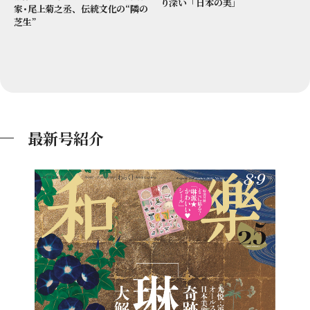
り深い「日本の美」
家･尾上菊之丞、伝統文化の“隣の
芝生”
最新号紹介