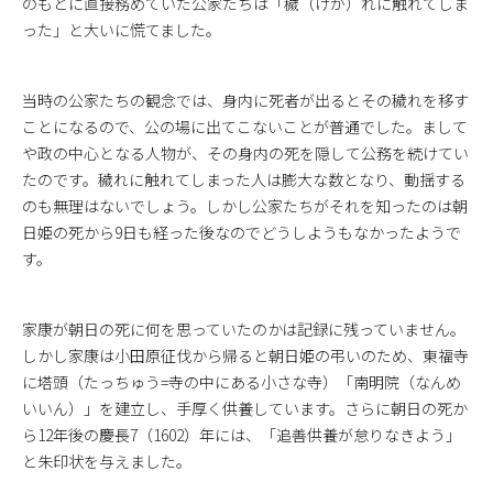
のもとに直接務めていた公家たちは「穢（けが）れに触れてしま
った」と大いに慌てました。
当時の公家たちの観念では、身内に死者が出るとその穢れを移す
ことになるので、公の場に出てこないことが普通でした。まして
や政の中心となる人物が、その身内の死を隠して公務を続けてい
たのです。穢れに触れてしまった人は膨大な数となり、動揺する
のも無理はないでしょう。しかし公家たちがそれを知ったのは朝
日姫の死から9日も経った後なのでどうしようもなかったようで
す。
家康が朝日の死に何を思っていたのかは記録に残っていません。
しかし家康は小田原征伐から帰ると朝日姫の弔いのため、東福寺
に塔頭（たっちゅう=寺の中にある小さな寺）「南明院（なんめ
いいん）」を建立し、手厚く供養しています。さらに朝日の死か
ら12年後の慶長7（1602）年には、「追善供養が怠りなきよう」
と朱印状を与えました。