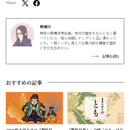
Share
樽瀬川
神奈川県横浜市出身。地元の歴史をなんとなく調
べていたら、知らぬ間にドップリと沼に漬かって
いた。一見ニッチに見えても魅力的な鎌倉の歴史
と文化を広めたい。
記事を読む
おすすめの記事
2026年大河ドラマ『豊臣兄
『豊臣兄弟！』の姉「とも」はど