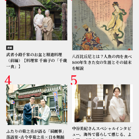
連載
武者小路千家のお盆と精進料理
八百比丘尼とは？人魚の肉を食べ
（前編）【料理家 千麻子の「千歳
800年生きた女の生涯とその結末
一食」】
を解説
中谷美紀さんスペシャルインタビ
ふたりの菊之丞が語る「綺麗事」
ュー。海外で暮らして感じる、よ
落語家･古今亭菊之丞×日本舞踊