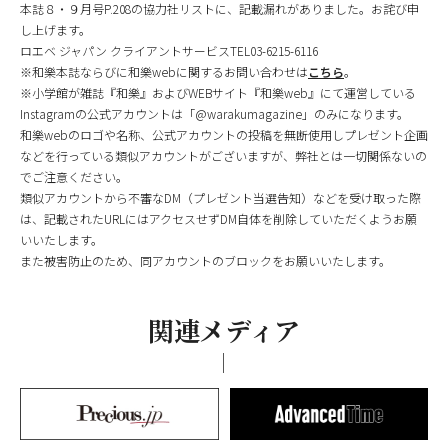
本誌８・９月号P.208の協力社リストに、記載漏れがありました。お詫び申
し上げます。
ロエベ ジャパン クライアントサービスTEL03-6215-6116
※和樂本誌ならびに和樂webに関するお問い合わせは
こちら
。
※小学館が雑誌『和樂』およびWEBサイト『和樂web』にて運営している
Instagramの公式アカウントは「@warakumagazine」のみになります。
和樂webのロゴや名称、公式アカウントの投稿を無断使用しプレゼント企画
などを行っている類似アカウントがございますが、弊社とは一切関係ないの
でご注意ください。
類似アカウントから不審なDM（プレゼント当選告知）などを受け取った際
は、記載されたURLにはアクセスせずDM自体を削除していただくようお願
いいたします。
また被害防止のため、同アカウントのブロックをお願いいたします。
関連メディア