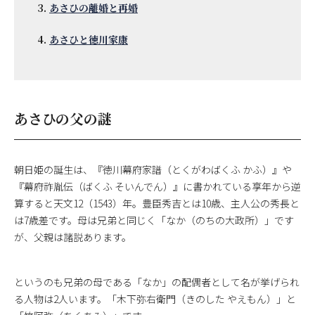
あさひの離婚と再婚
あさひと徳川家康
あさひの父の謎
朝日姫の誕生は、『徳川幕府家譜（とくがわばくふ かふ）』や
『幕府祚胤伝（ばくふ そいんでん）』に書かれている享年から逆
算すると天文12（1543）年。豊臣秀吉とは10歳、主人公の秀長と
は7歳差です。母は兄弟と同じく「なか（のちの大政所）」です
が、父親は諸説あります。
というのも兄弟の母である「なか」の配偶者として名が挙げられ
る人物は2人います。「木下弥右衛門（きのした やえもん）」と