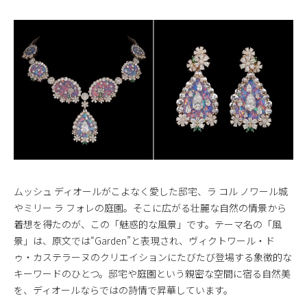
ムッシュ ディオールがこよなく愛した邸宅、ラ コル ノワール城
やミリー ラ フォレの庭園。そこに広がる壮麗な自然の情景から
着想を得たのが、この「魅惑的な風景」です。テーマ名の「風
景」は、原文では“Garden”と表現され、ヴィクトワール・ド
ゥ・カステラーヌのクリエイションにたびたび登場する象徴的な
キーワードのひとつ。邸宅や庭園という親密な空間に宿る自然美
を、ディオールならではの詩情で昇華しています。