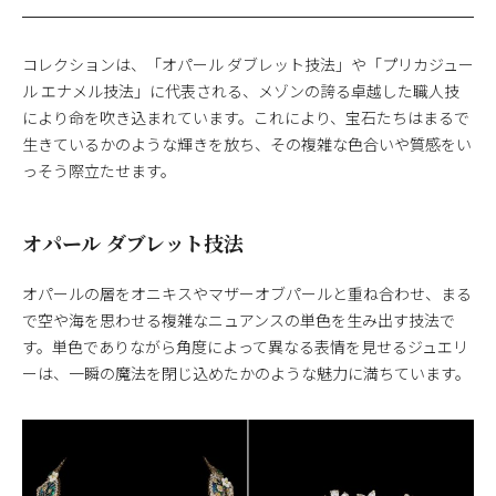
コレクションは、「オパール ダブレット技法」や「プリカジュー
ル エナメル技法」に代表される、メゾンの誇る卓越した職人技
により命を吹き込まれています。これにより、宝石たちはまるで
生きているかのような輝きを放ち、その複雑な色合いや質感をい
っそう際立たせます。
オパール ダブレット技法
オパールの層をオニキスやマザーオブパールと重ね合わせ、まる
で空や海を思わせる複雑なニュアンスの単色を生み出す技法で
す。単色でありながら角度によって異なる表情を見せるジュエリ
ーは、一瞬の魔法を閉じ込めたかのような魅力に満ちています。