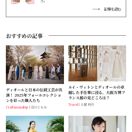
き。
記事を読む
おすすめの記事
ルイ・ヴィトンとディオールの卓
ディオールと日本の伝統工芸が共
越した手仕事に浸る。大阪万博フ
演！ 2025年フォールコレクショ
ランス館の見どころは？
ンを彩った職人たち
Travel
土屋 利沙
Craftsmanship
石川ともみ