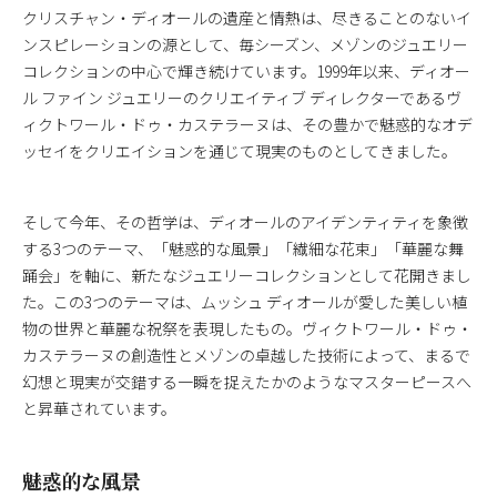
クリスチャン・ディオールの遺産と情熱は、尽きることのないイ
ンスピレーションの源として、毎シーズン、メゾンのジュエリー
コレクションの中心で輝き続けています。1999年以来、ディオー
ル ファイン ジュエリーのクリエイティブ ディレクターであるヴ
ィクトワール・ドゥ・カステラーヌは、その豊かで魅惑的なオデ
ッセイをクリエイションを通じて現実のものとしてきました。
そして今年、その哲学は、ディオールのアイデンティティを象徴
する3つのテーマ、「魅惑的な風景」「繊細な花束」「華麗な舞
踊会」を軸に、新たなジュエリーコレクションとして花開きまし
た。この3つのテーマは、ムッシュ ディオールが愛した美しい植
物の世界と華麗な祝祭を表現したもの。ヴィクトワール・ドゥ・
カステラーヌの創造性とメゾンの卓越した技術によって、まるで
幻想と現実が交錯する一瞬を捉えたかのようなマスターピースへ
と昇華されています。
魅惑的な風景