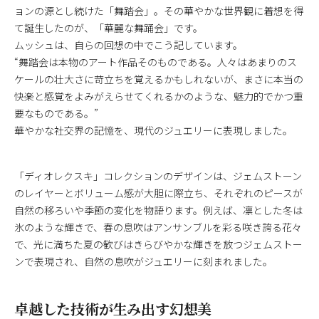
ョンの源とし続けた「舞踏会」。その華やかな世界観に着想を得
て誕生したのが、「華麗な舞踊会」です。
ムッシュは、自らの回想の中でこう記しています。
“舞踏会は本物のアート作品そのものである。人々はあまりのス
ケールの壮大さに苛立ちを覚えるかもしれないが、まさに本当の
快楽と感覚をよみがえらせてくれるかのような、魅力的でかつ重
要なものである。”
華やかな社交界の記憶を、現代のジュエリーに表現しました。
「ディオレクスキ」コレクションのデザインは、ジェムストーン
のレイヤーとボリューム感が大胆に際立ち、それぞれのピースが
自然の移ろいや季節の変化を物語ります。例えば、凛とした冬は
氷のような輝きで、春の息吹はアンサンブルを彩る咲き誇る花々
で、光に満ちた夏の歓びはきらびやかな輝きを放つジェムストー
ンで表現され、自然の息吹がジュエリーに刻まれました。
卓越した技術が生み出す幻想美