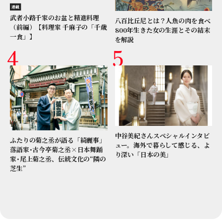
連載
武者小路千家のお盆と精進料理
八百比丘尼とは？人魚の肉を食べ
（前編）【料理家 千麻子の「千歳
800年生きた女の生涯とその結末
一食」】
を解説
中谷美紀さんスペシャルインタビ
ふたりの菊之丞が語る「綺麗事」
ュー。海外で暮らして感じる、よ
落語家･古今亭菊之丞×日本舞踊
り深い「日本の美」
家･尾上菊之丞、伝統文化の“隣の
芝生”