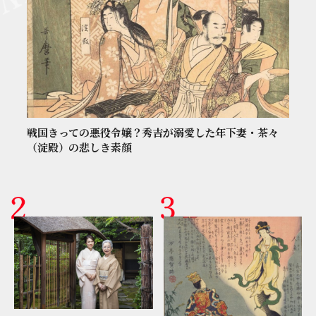
戦国きっての悪役令嬢？秀吉が溺愛した年下妻・茶々
（淀殿）の悲しき素顔