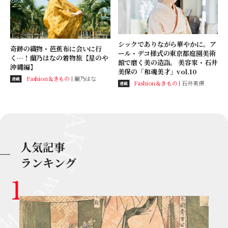
シックでありながら華やかに。ア
奇跡の織物・芭蕉布に会いに行
ール・デコ様式の東京都庭園美術
く…！蘭乃はなの着物旅【星のや
館で磨く美の造詣。 美容家・石井
沖縄編】
美保の「和魂美才」vol.10
Fashion＆きもの
蘭乃はな
連載
Fashion＆きもの
石井美保
連載
人気記事
ランキング