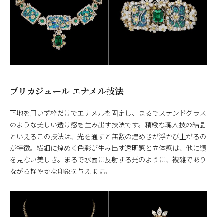
プリカジュール エナメル技法
下地を用いず枠だけでエナメルを固定し、まるでステンドグラス
のような美しい透け感を生み出す技法です。精緻な職人技の結晶
といえるこの技法は、光を通すと無数の煌めきが浮かび上がるの
が特徴。繊細に煌めく色彩が生み出す透明感と立体感は、他に類
を見ない美しさ。まるで水面に反射する光のように、複雑であり
ながら軽やかな印象を与えます。