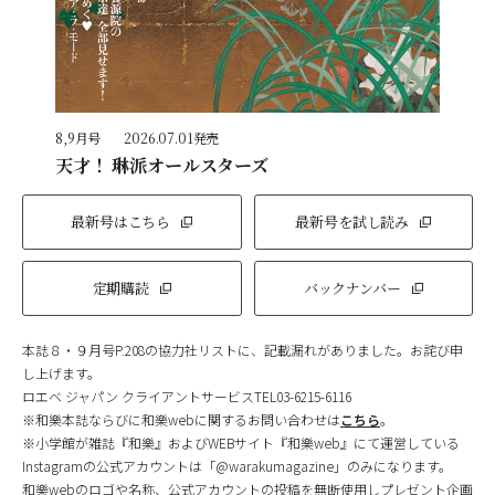
8,9月号
2026.07.01発売
天才！ 琳派オールスターズ
最新号はこちら
最新号を試し読み
定期購読
バックナンバー
本誌８・９月号P.208の協力社リストに、記載漏れがありました。お詫び申
し上げます。
ロエベ ジャパン クライアントサービスTEL03-6215-6116
※和樂本誌ならびに和樂webに関するお問い合わせは
こちら
。
※小学館が雑誌『和樂』およびWEBサイト『和樂web』にて運営している
Instagramの公式アカウントは「@warakumagazine」のみになります。
和樂webのロゴや名称、公式アカウントの投稿を無断使用しプレゼント企画