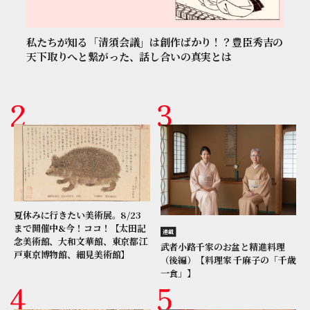
私たちが知る「清須会議」は創作ばかり！？豊臣秀吉の
天下取りへと繋がった、話し合いの真実とは
夏休みに行きたい美術展。8/23
まで開催中&今！ココ！【太田記
連載
念美術館、大和文華館、東京都江
武者小路千家のお盆と精進料理
戸東京博物館、細見美術館】
（後編）【料理家 千麻子の「千歳
一食」】