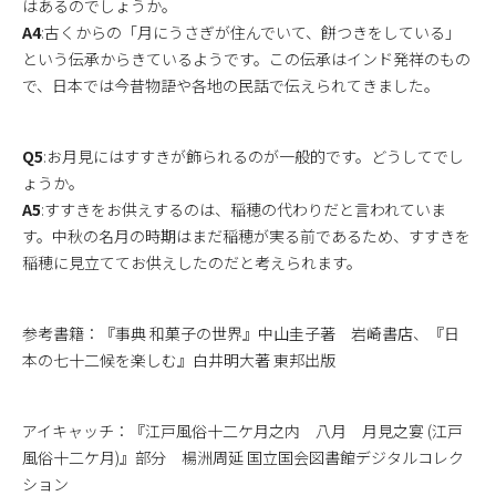
はあるのでしょうか。
A4
:古くからの「月にうさぎが住んでいて、餅つきをしている」
という伝承からきているようです。この伝承はインド発祥のもの
で、日本では今昔物語や各地の民話で伝えられてきました。
Q5
:お月見にはすすきが飾られるのが一般的です。どうしてでし
ょうか。
A5
:すすきをお供えするのは、稲穂の代わりだと言われていま
す。中秋の名月の時期はまだ稲穂が実る前であるため、すすきを
稲穂に見立ててお供えしたのだと考えられます。
参考書籍：『事典 和菓子の世界』中山圭子著 岩崎書店、『日
本の七十二候を楽しむ』白井明大著 東邦出版
アイキャッチ：『江戸風俗十二ケ月之内 八月 月見之宴 (江戸
風俗十二ケ月)』部分 楊洲周延 国立国会図書館デジタルコレク
ション