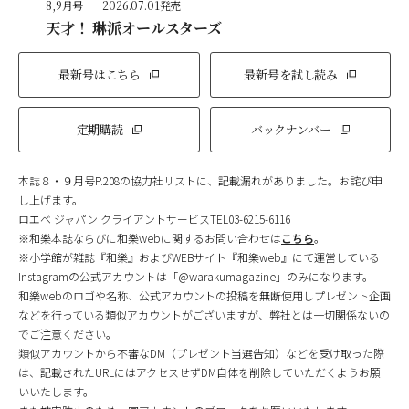
8,9月号
2026.07.01発売
天才！ 琳派オールスターズ
最新号はこちら
最新号を試し読み
定期購読
バックナンバー
本誌８・９月号P.208の協力社リストに、記載漏れがありました。お詫び申
し上げます。
ロエベ ジャパン クライアントサービスTEL03-6215-6116
※和樂本誌ならびに和樂webに関するお問い合わせは
こちら
。
※小学館が雑誌『和樂』およびWEBサイト『和樂web』にて運営している
Instagramの公式アカウントは「@warakumagazine」のみになります。
和樂webのロゴや名称、公式アカウントの投稿を無断使用しプレゼント企画
などを行っている類似アカウントがございますが、弊社とは一切関係ないの
でご注意ください。
類似アカウントから不審なDM（プレゼント当選告知）などを受け取った際
は、記載されたURLにはアクセスせずDM自体を削除していただくようお願
いいたします。