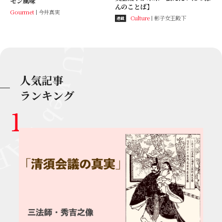
モン風味
んのことば】
Gourmet
今井真実
Culture
彬子女王殿下
連載
人気記事
ランキング