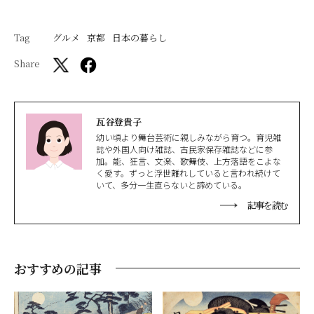
Tag
グルメ
京都
日本の暮らし
Share
瓦谷登貴子
幼い頃より舞台芸術に親しみながら育つ。育児雑
誌や外国人向け雑誌、古民家保存雑誌などに参
加。能、狂言、文楽、歌舞伎、上方落語をこよな
く愛す。ずっと浮世離れしていると言われ続けて
いて、多分一生直らないと諦めている。
記事を読む
おすすめの記事