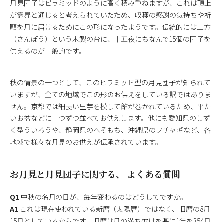
月見団子はピラミッドのように高く積み重ねますが、これは頂上
が霊界と通じると考えられていたため、収穫の感謝の気持ちや祈
願を月に届けるためにこの形になったようです。伝統的には三方
（さんぽう）という木製の台に、十五夜にちなんで15個の団子を
供えるのが一般的です。
秋の情景の一つとして、このピラミッド型の月見団子が知られて
いますが、全ての地域でこの形のお供えをしている訳ではありま
せん。京都では細長い里芋を模して餡が巻かれているため、平た
いお盆などに一つずつ並べてお供えします。他にも愛知県のしず
く型ういろうや、静岡県のへそもち、沖縄県のフチャギなど、各
地域で様々な月見のお供えが伝承されています。
お月見と月見団子に関する、 よくある質問
Q1
:中秋の名月の日が、毎年変わるのはどうしてですか。
A1
:これは現在使われている新暦（太陽暦）ではなく、旧暦の8月
15日としているからです。旧暦は月の満ち欠けを基に1年を354日