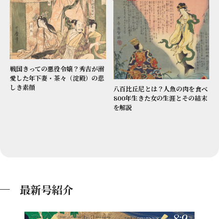
戦国きっての悪役令嬢？秀吉が溺
愛した年下妻・茶々（淀殿）の悲
しき素顔
八百比丘尼とは？人魚の肉を食べ
800年生きた女の生涯とその結末
を解説
最新号紹介