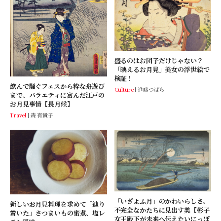
盛るのはお団子だけじゃない？
「映えるお月見」美女の浮世絵で
検証！
飲んで騒ぐフェスから粋な舟遊び
Culture
進藤つばら
まで、バラエティに富んだ江戸の
お月見事情【長月候】
Travel
森 有貴子
「いざよふ月」のかわいらしさ。
新しいお月見料理を求めて「辿り
不完全なかたちに見出す美【彬子
着いた」さつまいもの蜜煮、塩レ
女王殿下が未来へ伝えたいにっぽ