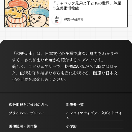
「チャペック兄弟と子どもの世界」芦屋
市立美術博物館
和樂web編集部
「和樂web」は、日本文化の多様で奥深い魅力をわかりや
すく、さまざまな角度から紹介するメディアです。
美しく、ラグジュアリーで、格調高いながらも時にはロッ
ク。伝統を守り継ぎながらも進化を続ける、幽遠な日本文
化の世界をお楽しみください。
広告掲載をご検討の方へ
執筆者一覧
プライバシーポリシー
インフォマティブデータガイドライ
ン
画像使用・著作権
小学館