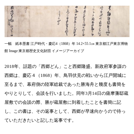
一幅 紙本墨書 江戸時代・慶応4（1868）年 14.2×55.1㎝ 東京都江戸東京博物
館 Image:東京都歴史文化財団 イメージアーカイブ
2018年、話題の「西郷どん」こと西郷隆盛。新政府軍参謀の
西郷は、慶応４（1868）年、鳥羽伏見の戦いから江戸開城に
至るまで、幕府側の陸軍総裁であった勝海舟と幾度も書簡を
やりとりして、会談を行いました。同年3月14日の薩摩藩邸蔵
屋敷での会談の際、勝が蔵屋敷に到着したことを書簡に記
し、この書は、その返事として、西郷が早速向かうので待っ
ていただきたいと記した返事です。