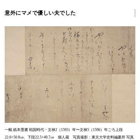
意外にマメで優しい夫でした
一幅 紙本墨書 戦国時代・文禄2（1593）年〜文禄5（1596）年ごろ上段
22.6×50.8㎝、下段22.5×49.7㎝ 個人蔵 写真撮影：東京大学史料編纂所 写真