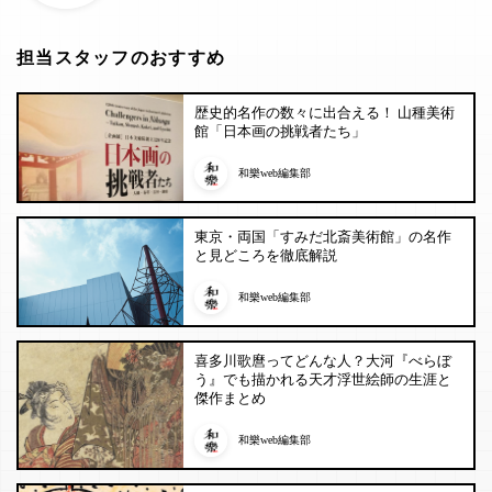
担当スタッフのおすすめ
歴史的名作の数々に出合える！ 山種美術
館「日本画の挑戦者たち」
和樂web編集部
東京・両国「すみだ北斎美術館」の名作
と見どころを徹底解説
和樂web編集部
喜多川歌麿ってどんな人？大河『べらぼ
う』でも描かれる天才浮世絵師の生涯と
傑作まとめ
和樂web編集部