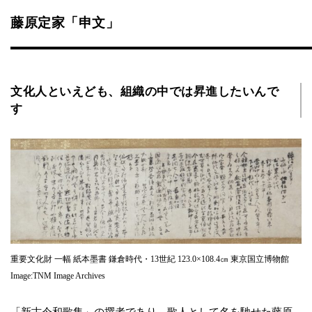
藤原定家「申文」
文化人といえども、組織の中では昇進したいんで
す
重要文化財 一幅 紙本墨書 鎌倉時代・13世紀 123.0×108.4㎝ 東京国立博物館
Image:TNM Image Archives
「新古今和歌集」の撰者であり、歌人として名を馳せた藤原