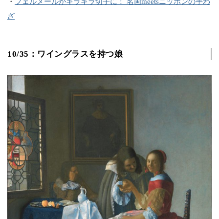
・
フェルメールがキラキラ切子に！ 名画meetsニッポンの手わ
ざ
10/35：ワイングラスを持つ娘