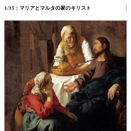
1/35：マリアとマルタの家のキリスト