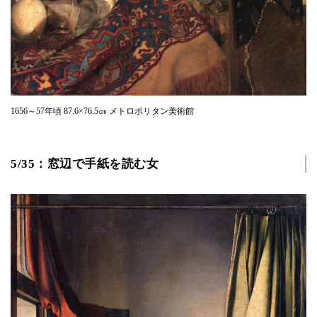
1656～57年頃 87.6×76.5㎝ メトロポリタン美術館
5/35：窓辺で手紙を読む女