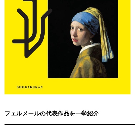
フェルメールの代表作品を一挙紹介