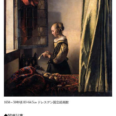
1658～59年頃 83×64.5㎝ ドレスデン国立絵画館
◆関連記事