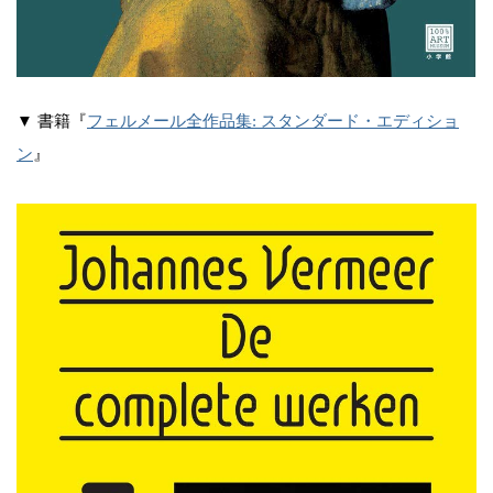
▼ 書籍『
フェルメール全作品集: スタンダード・エディショ
ン
』