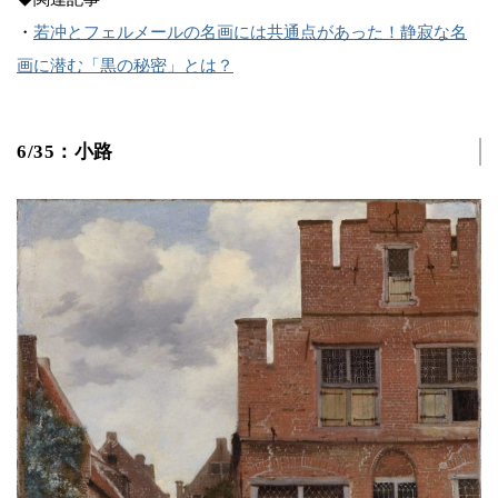
・
若冲とフェルメールの名画には共通点があった！静寂な名
画に潜む「黒の秘密」とは？
6/35：小路