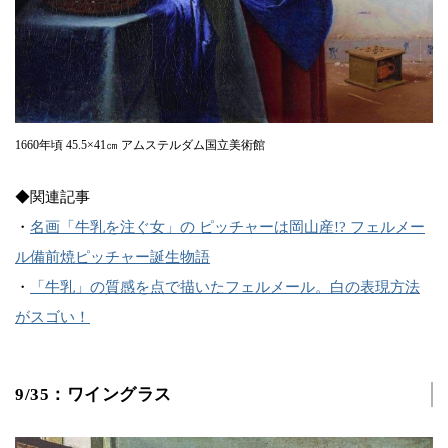
1660年頃 45.5×41㎝ アムステルダム国立美術館
◆関連記事
・
名画「牛乳を注ぐ女」の ピッチャーは岡山産!? フェルメー
ル備前焼ピッチャー誕生物語
・
「牛乳」の質感を点で描いたフェルメール。白の表現方法
がスゴい！
9/35：ワイングラス