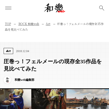
検索
TOP
ROCK 和樂web
Art
圧巻っ！フェルメールの現存全35作
品を見比べてみた
Art
2018.12.04
圧巻っ！フェルメールの現存全35作品を
見比べてみた
和樂web編集部