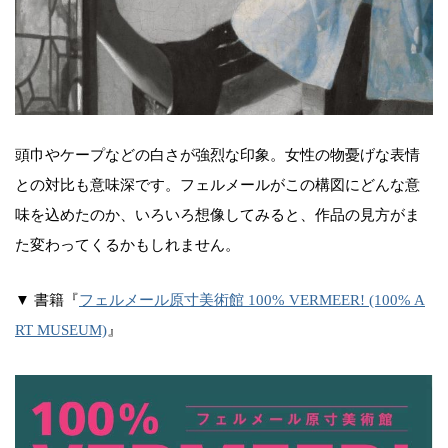
頭巾やケープなどの白さが強烈な印象。女性の物憂げな表情
との対比も意味深です。フェルメールがこの構図にどんな意
味を込めたのか、いろいろ想像してみると、作品の見方がま
た変わってくるかもしれません。
▼ 書籍『
フェルメール原寸美術館 100% VERMEER! (100% A
RT MUSEUM)
』