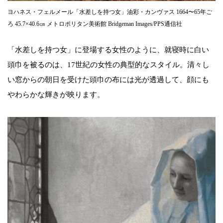
ヨハネス・フェルメール「水差しを持つ女」油彩・カンヴァス 1664〜65年ご
ろ 45.7×40.6㎝ メトロポリタン美術館 Bridgeman Images/PPS通信社
「水差しを持つ女」に登場する女性のように、就寝時に白い
頭巾を被るのは、17世紀の女性の典型的なスタイル。清々し
い窓からの朝日を受けた頭巾の布には光が透過して、顔にも
やわらかな輝きが映ります。