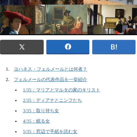
ヨハネス・フェルメールとは何者？
フェルメールの代表作品を一挙紹介
1/35：マリアとマルタの家のキリスト
2/35：ディアナとニンフたち
3/35：取り持ち女
4/35：眠る女
5/35：窓辺で手紙を読む女