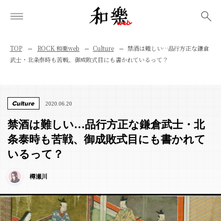
検索
TOP
ROCK 和樂web
Culture
禁酒は難しい…品行方正な鎌倉
武士・北条泰時も苦戦、御成敗式目にも書かれているって？
Culture
2020.06.20
禁酒は難しい…品行方正な鎌倉武士・北
条泰時も苦戦、御成敗式目にも書かれて
いるって？
樽瀬川