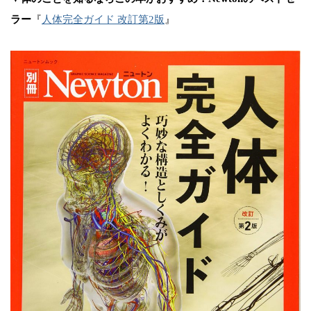
ラー
『
人体完全ガイド 改訂第2版
』