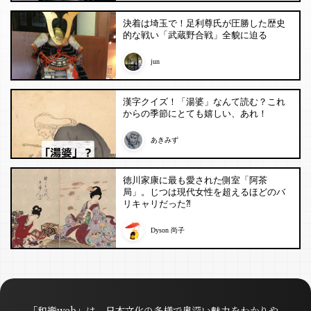
決着は埼玉で！足利尊氏が圧勝した歴史
的な戦い「武蔵野合戦」全貌に迫る
jun
漢字クイズ！「湯婆」なんて読む？これ
からの季節にとても嬉しい、あれ！
あきみず
徳川家康に最も愛された側室「阿茶
局」。じつは現代女性を超えるほどのバ
リキャリだった⁈
Dyson 尚子
「和樂web」は、日本文化の多様で奥深い魅力をわかりや