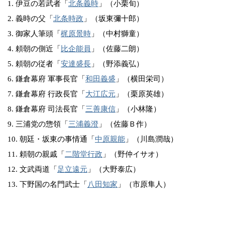
1. 伊豆の若武者「
北条義時
」（小栗旬）
2. 義時の父「
北条時政
」（坂東彌十郎）
3. 御家人筆頭「
梶原景時
」（中村獅童）
4. 頼朝の側近「
比企能員
」（佐藤二朗）
5. 頼朝の従者「
安達盛長
」（野添義弘）
6. 鎌倉幕府 軍事長官「
和田義盛
」（横田栄司）
7. 鎌倉幕府 行政長官「
大江広元
」（栗原英雄）
8. 鎌倉幕府 司法長官「
三善康信
」（小林隆）
9. 三浦党の惣領「
三浦義澄
」（佐藤Ｂ作）
10. 朝廷・坂東の事情通「
中原親能
」（川島潤哉）
11. 頼朝の親戚「
二階堂行政
」（野仲イサオ）
12. 文武両道「
足立遠元
」（大野泰広）
13. 下野国の名門武士「
八田知家
」（市原隼人）