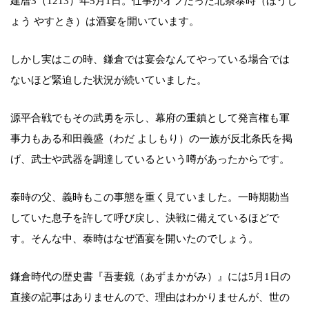
建暦3（1213）年5月1日。仕事がオフだった北条泰時（ほうじ
ょう やすとき）は酒宴を開いています。
しかし実はこの時、鎌倉では宴会なんてやっている場合では
ないほど緊迫した状況が続いていました。
源平合戦でもその武勇を示し、幕府の重鎮として発言権も軍
事力もある和田義盛（わだ よしもり）の一族が反北条氏を掲
げ、武士や武器を調達しているという噂があったからです。
泰時の父、義時もこの事態を重く見ていました。一時期勘当
していた息子を許して呼び戻し、決戦に備えているほどで
す。そんな中、泰時はなぜ酒宴を開いたのでしょう。
鎌倉時代の歴史書『吾妻鏡（あずまかがみ）』には5月1日の
直接の記事はありませんので、理由はわかりませんが、世の