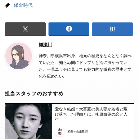
鎌倉時代
樽瀬川
神奈川県横浜市出身。地元の歴史をなんとなく調べ
ていたら、知らぬ間にドップリと沼に漬かってい
た。一見ニッチに見えても魅力的な鎌倉の歴史と文
化を広めたい。
担当スタッフのおすすめ
愛なき結婚？大富豪の美人妻が若者と駆
け落ちした理由とは。柳原白蓮の恋と人
生
和樂web編集部