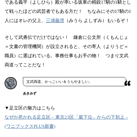
である義平（よしひら）殿が率いる坂東の精鋭17騎の1騎とし
て戦ったほどの武芸者でもある方だ！ ちなみにその17騎の1
人にはオレの父上、
三浦義澄
（みうら よしずみ）もいるぞ！
そして武勇伝でだけではない！ 鎌倉に公文所（くもんじょ
＝文書の管理機関）が設立されると、その寄人（よりうど＝
職員）に選ばれている。事務仕事もお手の物！ つまり文武
両道ってことだな！
文武両道、かっこいい＆うらやましい。
あきみず
▼足立区の魅力はこちら
なぜか惹かれる足立区 – 東京23区「最下位」からの下剋上 –
(ワニブックスPLUS新書)