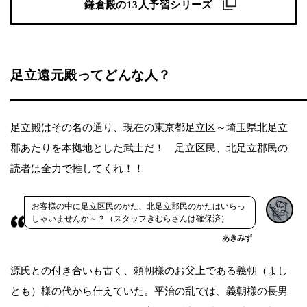
鎌倉殿の13人予習シリーズ
足立遠元殿ってどんな人？
足立殿はその名の通り、現在の東京都足立区～埼玉県北足立
郡あたりを本拠地とした武士だ！ 足立区民、北足立郡民の
読者は全力で推してくれ！！
お客様の中に足立区民のかた、北足立郡民のかたはいらっ
しゃいませんか～？（スタッフきむらさんは確保済）
あきみず
源氏との付き合いも古く、頼朝様のお父上である義朝（よし
とも）様の代から仕えていた。平治の乱では、義朝様の長男