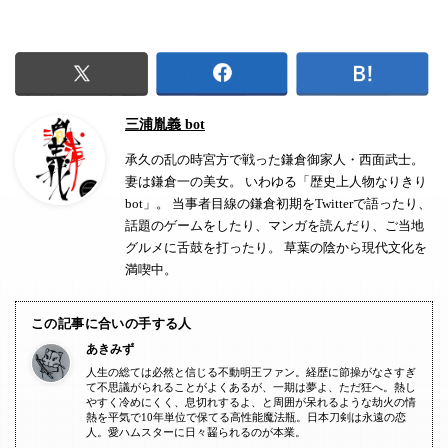
三浦胤義 bot
承久の乱の時宮方で戦った鎌倉御家人・西面武士。
妻は鎌倉一の美女。 いわゆる「歴史上人物なりきり
bot」。 当事者目線の鎌倉初期をTwitterで語ったり、
話題のゲームをしたり、マンガを読んだり、ご当地
グルメに舌鼓を打ったり。 草葉の陰から現代文化を
満喫中。
この記事に合いの手する人
あきみず
人生の総ては必然と信じる不動明王ファン。経歴に節操がなさすぎ
て不思議がられることがよくあるが、一期は夢よ、ただ狂へ。熱し
やすく冷めにくく、息切れするよ、と周囲が呆れるような劫火の情
熱を平気で10年単位で保てる高性能魔法瓶。日本刀剣は永遠の恋
人。愛ハムスターに日々齧られるのが本業。