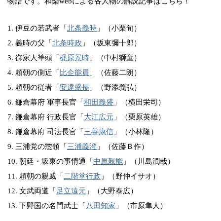
物語です。和樂webによる各人物の解説記事はこちら！
1. 伊豆の若武者「
北条義時
」（小栗旬）
2. 義時の父「
北条時政
」（坂東彌十郎）
3. 御家人筆頭「
梶原景時
」（中村獅童）
4. 頼朝の側近「
比企能員
」（佐藤二朗）
5. 頼朝の従者「
安達盛長
」（野添義弘）
6. 鎌倉幕府 軍事長官「
和田義盛
」（横田栄司）
7. 鎌倉幕府 行政長官「
大江広元
」（栗原英雄）
8. 鎌倉幕府 司法長官「
三善康信
」（小林隆）
9. 三浦党の惣領「
三浦義澄
」（佐藤Ｂ作）
10. 朝廷・坂東の事情通「
中原親能
」（川島潤哉）
11. 頼朝の親戚「
二階堂行政
」（野仲イサオ）
12. 文武両道「
足立遠元
」（大野泰広）
13. 下野国の名門武士「
八田知家
」（市原隼人）