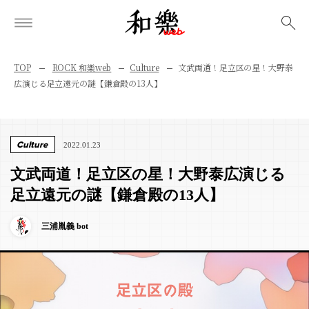
検索
TOP
ROCK 和樂web
Culture
文武両道！足立区の星！大野泰
広演じる足立遠元の謎【鎌倉殿の13人】
Culture
2022.01.23
文武両道！足立区の星！大野泰広演じる
足立遠元の謎【鎌倉殿の13人】
三浦胤義 bot