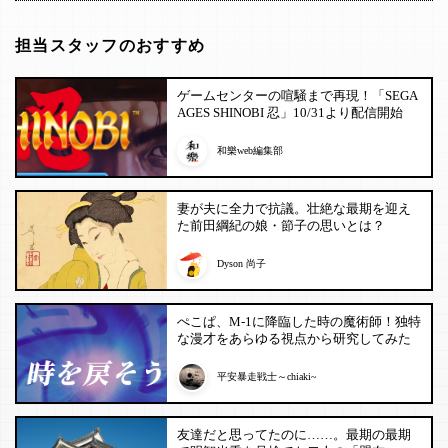
担当スタッフのおすすめ
ゲームセンターの喧騒まで再現！「SEGA
AGES SHINOBI 忍」10/31より配信開始
和樂web編集部
妻が夫に全力で抗議。壮絶な最期を迎え
た前田綱紀の娘・節子の思いとは？
Dyson 尚子
ぺこぱ、M-1に降臨した時の魔術師！独特
な漫才をあらゆる視点から研究してみた
平安暴走戦士～chiaki~
友達だと思ってたのに……。最期の最期