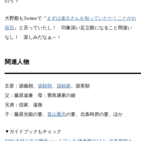
のう？
大野殿もTwitterで『
まずは遠元さんを知っていただくことがお
役目
』と言っていたし！ 印象深い足立殿になること間違い
なし！ 楽しみだなぁ～！
関連人物
主君：源義朝、
源頼朝
、
源頼家
、源実朝
父：藤原遠兼 母：豊島康家の娘
兄弟：信家、遠衡
子：藤原光能の妻、
畠山重忠
の妻、北条時房の妻、ほか
▼ガイドブックもチェック