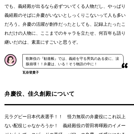
でも、義経殿が出るなら必ずついてくる人物だし、やっぱり
義経殿のそばに弁慶がいないとしっくりこないって人も多い
だろう。弁慶の活躍が創作だったとしても、記録上たったこ
れだけの人物に、ここまでのキャラを立たせ、何百年も語り
継いだのは、素直にすごいと思うぞ。
歌舞伎の『勧進帳』では、義経を守る男気のある姿に、涙
腺崩壊！！弁慶は、いる！そう物語の中に！
瓦谷登貴子
弁慶役、佳久創殿について
元ラグビー日本代表選手！！ 怪力無双の弁慶役にこれ以上
ない配役じゃなかろうか！ 義経殿役の菅田将暉殿のイメー