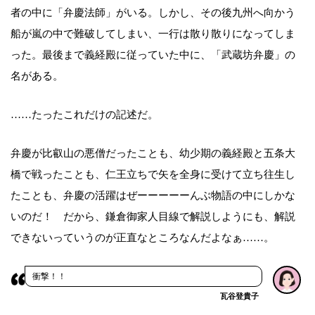
者の中に「弁慶法師」がいる。しかし、その後九州へ向かう
船が嵐の中で難破してしまい、一行は散り散りになってしま
った。最後まで義経殿に従っていた中に、「武蔵坊弁慶」の
名がある。
……たったこれだけの記述だ。
弁慶が比叡山の悪僧だったことも、幼少期の義経殿と五条大
橋で戦ったことも、仁王立ちで矢を全身に受けて立ち往生し
たことも、弁慶の活躍はぜーーーーーんぶ物語の中にしかな
いのだ！ だから、鎌倉御家人目線で解説しようにも、解説
できないっていうのが正直なところなんだよなぁ……。
衝撃！！
瓦谷登貴子