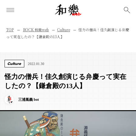
検索
TOP
ROCK 和樂web
Culture
怪力の僧兵！佳久創演じる弁慶
って実在したの？【鎌倉殿の13人】
Culture
2022.01.30
怪力の僧兵！佳久創演じる弁慶って実在
したの？【鎌倉殿の13人】
三浦胤義 bot