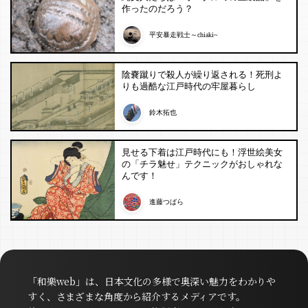
作ったのだろう？
平安暴走戦士～chiaki~
陰嚢蹴りで殺人が繰り返される！死刑よ
りも過酷な江戸時代の牢屋暮らし
鈴木拓也
見せる下着は江戸時代にも！浮世絵美女
の「チラ魅せ」テクニックがおしゃれな
んです！
進藤つばら
「和樂web」は、日本文化の多様で奥深い魅力をわかりや
すく、さまざまな角度から紹介するメディアです。