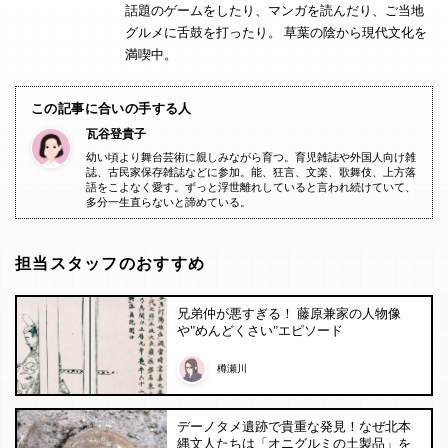
話題のゲームをしたり、マンガを読んだり、ご当地
グルメに舌鼓を打ったり。 草葉の陰から現代文化を
満喫中。
この記事に合いの手する人
瓦谷登貴子
幼い頃より舞台芸術に親しみながら育つ。育児雑誌や外国人向け雑
誌、古民家保存雑誌などに参加。能、狂言、文楽、歌舞伎、上方落
語をこよなく愛す。ずっと浮世離れしていると言われ続けていて、
多分一生直らないと諦めている。
担当スタッフのおすすめ
兄弟仲が悪すぎる！ 藤原兼家の人物像
や"めんどくさい"エピソード
樽瀬川
デーノタメ遺跡で貴重な発見！なぜ北本
縄文人たちは「オニグルミの土製品」を