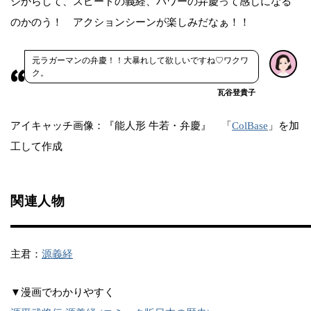
ジからして、スピードの義経、パワーの弁慶って感じになる
のかのう！ アクションシーンが楽しみだなぁ！！
元ラガーマンの弁慶！！大暴れして欲しいですね♡ワクワ
ク。
瓦谷登貴子
アイキャッチ画像：『能人形 牛若・弁慶』 「
ColBase
」を加
工して作成
関連人物
主君：
源義経
▼漫画でわかりやすく