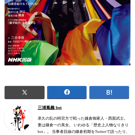
三浦胤義 bot
承久の乱の時宮方で戦った鎌倉御家人・西面武士。
妻は鎌倉一の美女。 いわゆる「歴史上人物なりきり
bot」。 当事者目線の鎌倉初期をTwitterで語ったり、