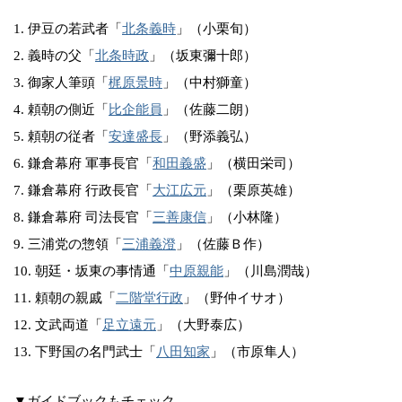
1. 伊豆の若武者「
北条義時
」（小栗旬）
2. 義時の父「
北条時政
」（坂東彌十郎）
3. 御家人筆頭「
梶原景時
」（中村獅童）
4. 頼朝の側近「
比企能員
」（佐藤二朗）
5. 頼朝の従者「
安達盛長
」（野添義弘）
6. 鎌倉幕府 軍事長官「
和田義盛
」（横田栄司）
7. 鎌倉幕府 行政長官「
大江広元
」（栗原英雄）
8. 鎌倉幕府 司法長官「
三善康信
」（小林隆）
9. 三浦党の惣領「
三浦義澄
」（佐藤Ｂ作）
10. 朝廷・坂東の事情通「
中原親能
」（川島潤哉）
11. 頼朝の親戚「
二階堂行政
」（野仲イサオ）
12. 文武両道「
足立遠元
」（大野泰広）
13. 下野国の名門武士「
八田知家
」（市原隼人）
▼ガイドブックもチェック