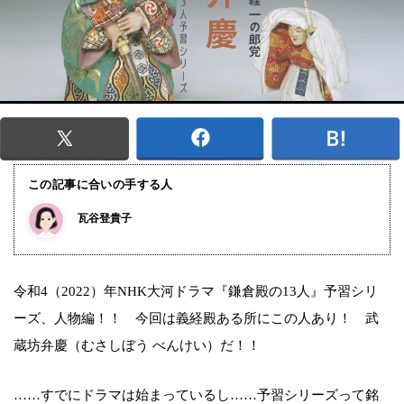
この記事に合いの手する人
瓦谷登貴子
令和4（2022）年NHK大河ドラマ『鎌倉殿の13人』予習シリ
ーズ、人物編！！ 今回は義経殿ある所にこの人あり！ 武
蔵坊弁慶（むさしぼう べんけい）だ！！
……すでにドラマは始まっているし……予習シリーズって銘