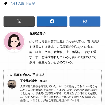
ひげの殿下日記
瓦谷登貴子
幼い頃より舞台芸術に親しみながら育つ。育児雑誌
や外国人向け雑誌、古民家保存雑誌などに参加。
能、狂言、文楽、歌舞伎、上方落語をこよなく愛
す。ずっと浮世離れしていると言われ続けていて、
多分一生直らないと諦めている。
この記事に合いの手する人
平安暴走戦士～chiaki~
大学で源氏物語を専攻していた。が、この話をしても「へーそうな
んだ」以上の会話が生まれたことはないので、わざわざ誰かに話す
ことはない。学生時代は茶道や華道、歌舞伎などの日本文化を楽し
んでいたものの、子育てに追われる今残ったのは小さな茶箱のみ。
旅行によく出かけ、好きな場所は海辺のリゾート地。