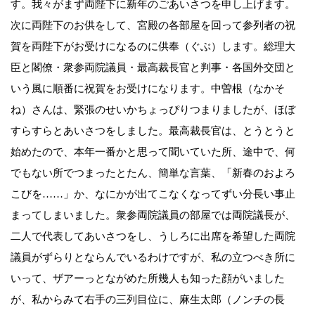
す。我々がまず両陛下に新年のごあいさつを申し上げます。
次に両陛下のお供をして、宮殿の各部屋を回って参列者の祝
賀を両陛下がお受けになるのに供奉（ぐぶ）します。総理大
臣と閣僚・衆参両院議員・最高裁長官と判事・各国外交団と
いう風に順番に祝賀をお受けになります。中曽根（なかそ
ね）さんは、緊張のせいかちょっぴりつまりましたが、ほぼ
すらすらとあいさつをしました。最高裁長官は、とうとうと
始めたので、本年一番かと思って聞いていた所、途中で、何
でもない所でつまったとたん、簡単な言葉、「新春のおよろ
こびを……」か、なにかが出てこなくなってずい分長い事止
まってしまいました。衆参両院議員の部屋では両院議長が、
二人で代表してあいさつをし、うしろに出席を希望した両院
議員がずらりとならんでいるわけですが、私の立つべき所に
いって、ザアーっとながめた所幾人も知った顔がいました
が、私からみて右手の三列目位に、麻生太郎（ノンチの長