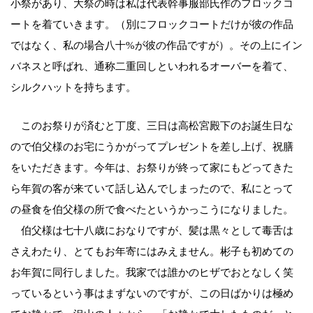
小祭があり、大祭の時は私は代表幹事服部氏作のフロックコ
ートを着ていきます。（別にフロックコートだけが彼の作品
ではなく、私の場合八十%が彼の作品ですが）。その上にイン
バネスと呼ばれ、通称二重回しといわれるオーバーを着て、
シルクハットを持ちます。
このお祭りが済むと丁度、三日は高松宮殿下のお誕生日な
ので伯父様のお宅にうかがってプレゼントを差し上げ、祝膳
をいただきます。今年は、お祭りが終って家にもどってきた
ら年賀の客が来ていて話し込んでしまったので、私にとって
の昼食を伯父様の所で食べたというかっこうになりました。
伯父様は七十八歳におなりですが、髪は黒々として毒舌は
さえわたり、とてもお年寄にはみえません。彬子も初めての
お年賀に同行しました。我家では誰かのヒザでおとなしく笑
っているという事はまずないのですが、この日ばかりは極め