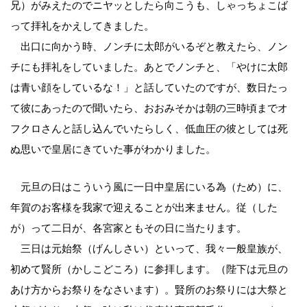
兄）がみえたのでニヤッとしたら向こうも、しゃっちょこば
って拝礼をかえしてきました。
出口に向かう時、ノンチに太郎がいるぞと教えたら、ノン
チにも拝礼をしていました。あとでノンチと、「やけに太郎
は青い顔をしているな！」と話していたのですが、数日たっ
て彼にあったので聞いたら、おおみそかは朝の三時頃までオ
フクロさんと話し込んでいたらしく、低血圧の彼としては死
ぬ思いで皇居にきていた事がわかりました。
元旦の日はこういう風に一日中皇居にいる為（ため）に、
年賀のお客様を我家で迎えることが出来ません。従（した
が）って二日が、各宮家ともその日に当たります。
三日は元始祭（げんしさい）といって、我々一般皇族が、
初めて賢所（かしこどころ）に参拝します。（陛下は元旦の
あけ方からお祭りをなさいます）。賢所のお祭りには大祭と