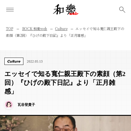
検索
TOP
ROCK 和樂web
Culture
エッセイで知る寬仁親王殿下の
素顔（第2回）『ひげの殿下日記』より「正月雑感」
Culture
2022.05.13
エッセイで知る寬仁親王殿下の素顔（第2
回）『ひげの殿下日記』より「正月雑
感」
瓦谷登貴子