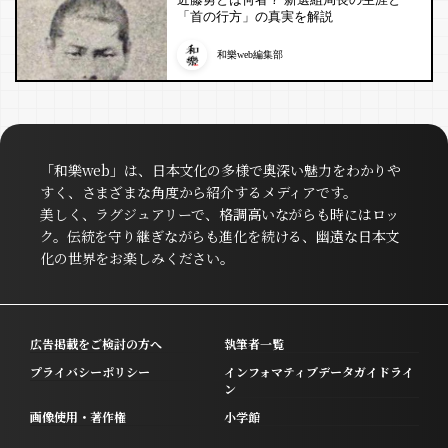
「首の行方」の真実を解説
和樂web編集部
「和樂web」は、日本文化の多様で奥深い魅力をわかりや
すく、さまざまな角度から紹介するメディアです。
美しく、ラグジュアリーで、格調高いながらも時にはロッ
ク。伝統を守り継ぎながらも進化を続ける、幽遠な日本文
化の世界をお楽しみください。
広告掲載をご検討の方へ
執筆者一覧
プライバシーポリシー
インフォマティブデータガイドライ
ン
画像使用・著作権
小学館