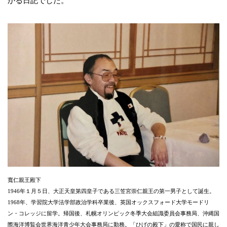
かる日記でした。
寬仁親王殿下
1946年１月５日、大正天皇第四皇子である三笠宮崇仁親王の第一男子として誕生。
1968年、学習院大学法学部政治学科卒業後、英国オックスフォード大学モードリ
ン・コレッジに留学。帰国後、札幌オリンピック冬季大会組識委員会事務局、沖縄国
際海洋博覧会世界海洋青少年大会事務局に勤務。「ひげの殿下」の愛称で国民に親し