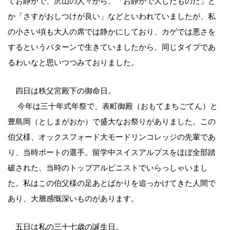
てお静かで、沢山の人々から、「お静かで大したものだ」と
か「さすがおしつけが良い」などといわれていましたが、私
の小さい頃も大人の席では静かにしており、カゲでは悪さを
するというパターンで生きていましたから、同じタイプであ
るわいなと思いつつみておりました。
四日は秩父宮殿下の御命日。
今年は三十年式年祭で、表町御殿（おもてまちごてん）と
豊島岡（としまがおか）で盛大なお祭りがありました。この
伯父様、オックスフォード大モードリンコレッジの先輩であ
り、当時ボートの選手。留学中スイスアルプスをほぼ全部踏
破された、当時のトップアルピニストでいらっしゃいまし
た。私はこの伯父様の足あとばかりを追っかけてきた人間で
あり、大層感慨深いものがあります。
五日は私の三十七歳の誕生日。