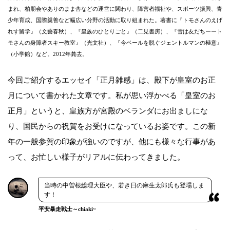
まれ、柏朋会やありのまま舎などの運営に関わり、障害者福祉や、スポーツ振興、青
少年育成、国際親善など幅広い分野の活動に取り組まれた。著書に『トモさんのえげ
れす留学』（文藝春秋）、『皇族のひとりごと』（二見書房）、『雪は友だちーート
モさんの身障者スキー教室』（光文社）、『今ベールを脱ぐジェントルマンの極意』
（小学館）など。2012年薨去。
今回ご紹介するエッセイ「正月雑感」は、殿下が皇室のお正
月について書かれた文章です。私が思い浮かべる「皇室のお
正月」というと、皇族方が宮殿のベランダにお出ましにな
り、国民からの祝賀をお受けになっているお姿です。この新
年の一般参賀の印象が強いのですが、他にも様々な行事があ
って、お忙しい様子がリアルに伝わってきました。
当時の中曽根総理大臣や、若き日の麻生太郎氏も登場しま
す！
平安暴走戦士～chiaki~