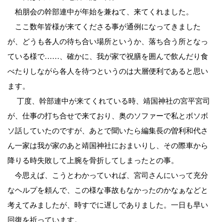
柏朋会の幹部連中が年始を兼ねて、来てくれました。
ここ数年皆様が来てくださる事が通例になってきました
が、どうも各人の待ち合い場所というか、落ち合う所となっ
ている様で……、確かに、我が家で祝膳を囲んで飲んだり食
べたりしながら各人を待つというのは大層便利であると思い
ます。
丁度、幹部連中が来てくれている時、靖国神社の宮平宮司
が、仕事の打ち合せで来ており、奥のソファーで私とボソボ
ソ話していたのですが、あとで聞いたら編集長の曽利和代さ
ん一家は我が家のあと靖国神社におまいりし、その際車から
降りる時失敗して上腕を骨折してしまったとの事。
今思えば、こうとわかっていれば、宮司さんにいって充分
なヘルプを頼んで、この様な事故もなかったのかなぁなどと
考えてみましたが、時すでに遅しでありました。一日も早い
回復を祈っています。