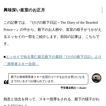
興味深い皇室のお正月
この記事では、『ひげの殿下日記～The Diary of the Bearded
Prince～』の中から、殿下のお人柄や、皇室の様子がうかがえ
るエッセイの一部をご紹介します。前回の記事は、こちらで
す。
■
エッセイで知る寬仁親王殿下の素顔『ひげの殿下日記』より
「身障者スキー合宿」
殿下が身体障害者スキー合宿のコーチをお引き受けになる
までのいきさつが綴られています。
平安暴走戦士～chiaki~
熱意と信念を持って、スキー指導をされる、殿下の様子がわ