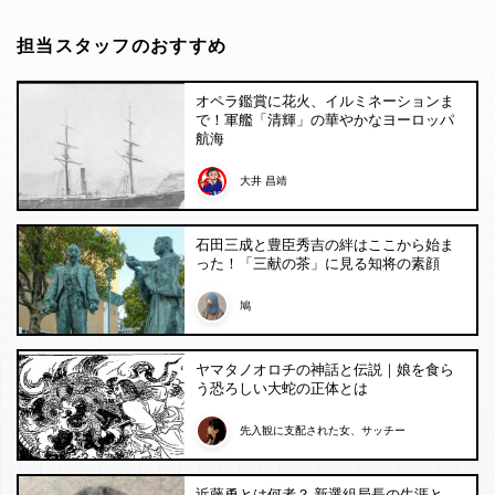
担当スタッフのおすすめ
オペラ鑑賞に花火、イルミネーションま
で！軍艦「清輝」の華やかなヨーロッパ
航海
大井 昌靖
石田三成と豊臣秀吉の絆はここから始ま
った！「三献の茶」に見る知将の素顔
鳩
ヤマタノオロチの神話と伝説｜娘を食ら
う恐ろしい大蛇の正体とは
先入観に支配された女、サッチー
近藤勇とは何者？ 新選組局長の生涯と