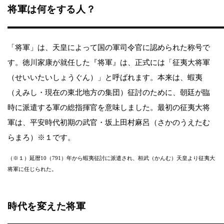
将軍は何をする人？
「将軍」は、天皇によって国の軍司令官に認められた称号で
す。徳川家康が就任した『将軍』は、正式には「征夷大将軍
（せいいたいしょうぐん）」と呼ばれます。本来は、蝦夷
（えみし・現在の東北地方の集団）征討のために、朝廷が臨
時に派遣する軍の総指揮官を意味しました。最初の征夷大将
軍は、平安時代初期の武官・坂上田村麻呂（さかのうえたむ
らまろ）※１です。
（※１）延暦10（791）年から蝦夷征討に派遣され、桓武（かんむ）天皇より征夷大
将軍に任じられた。
時代を変えた将軍