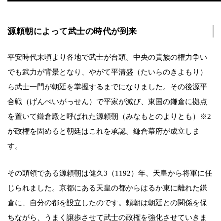
源頼朝によって武士の時代が到来
平安時代末頃より各地で武士が台頭。中央の貴族の権力争い
でも武力が背景となり、やがて平清盛（たいらのきよもり）
ら武士一門が朝廷を掌握するまでになりました。その後源平
合戦（げんぺいがっせん）で平家が滅び、東国の鎌倉に拠点
を置いて鎌倉殿と呼ばれた源頼朝（みなもとのよりとも）※2
が政権を固めると朝廷はこれを承認。鎌倉幕府が成立しま
す。
その頭領である源頼朝は健久3（1192）年、天皇から将軍に任
じられました。京都にある天皇の都からはるか東に離れた鎌
倉に、自分の都を設立したのです。頼朝は朝廷との関係を保
ちながら、うまく譲歩させて武士の政権を強化させていきま