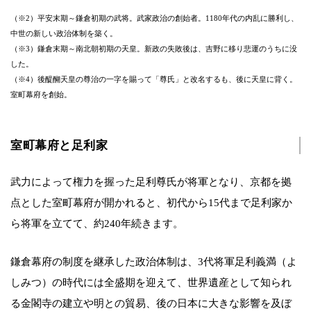
（※2）平安末期～鎌倉初期の武将。武家政治の創始者。1180年代の内乱に勝利し、
中世の新しい政治体制を築く。
（※3）鎌倉末期～南北朝初期の天皇。新政の失敗後は、吉野に移り悲運のうちに没
した。
（※4）後醍醐天皇の尊治の一字を賜って「尊氏」と改名するも、後に天皇に背く。
室町幕府を創始。
室町幕府と足利家
武力によって権力を握った足利尊氏が将軍となり、京都を拠
点とした室町幕府が開かれると、初代から15代まで足利家か
ら将軍を立てて、約240年続きます。
鎌倉幕府の制度を継承した政治体制は、3代将軍足利義満（よ
しみつ）の時代には全盛期を迎えて、世界遺産として知られ
る金閣寺の建立や明との貿易、後の日本に大きな影響を及ぼ