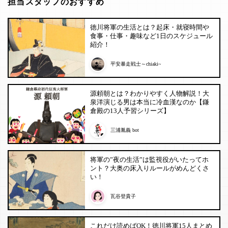
担当スタッフのおすすめ
徳川将軍の生活とは？起床・就寝時間や
食事・仕事・趣味など1日のスケジュール
紹介！
平安暴走戦士～chiaki~
源頼朝とは？わかりやすく人物解説！大
泉洋演じる男は本当に冷血漢なのか【鎌
倉殿の13人予習シリーズ】
三浦胤義 bot
将軍の”夜の生活”は監視役がいたってホ
ント？大奥の床入りルールがめんどくさ
い！
瓦谷登貴子
これだけ読めばOK！徳川将軍15人まとめ