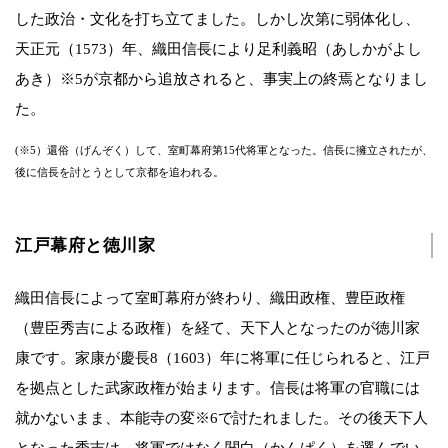
した政治・文化を打ち立てました。しかし次第に弱体化し、
天正元（1573）年、織田信長により足利義昭（あしかがよし
あき）※5が京都から追放されると、事実上の終焉となりまし
た。
(※5）還俗（げんぞく）して、室町幕府第15代将軍となった。信長に擁立されたが、
後に信長を討とうとして京都を追われる。
江戸幕府と徳川家
織田信長によって室町幕府が終わり、織田政権、豊臣政権
（豊臣秀吉による政権）を経て、天下人となったのが徳川家
康です。家康が慶長8（1603）年に将軍に任じられると、江戸
を拠点とした武家政権が始まります。信長は将軍の官職には
就かないまま、本能寺の変※6で討たれました。その後天下人
となった秀吉は、将軍ではなく関白（かんぱく）を選んでい