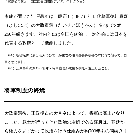
『家康公肖像』 国立国会図書館デジタルコレクション
家康が開いた江戸幕府は、慶応3（1867）年15代将軍徳川慶喜
（よしのぶ）の大政奉還（たいせいほうかん）※7までの約
260年続きます。対内的には全国を統治し、対外的には日本を
代表する政府として機能しました。
（※6）明智光秀（あけちみつひで）が主君の織田信長を京都の本能寺で襲って、自
害させた事件。
（※7）江戸幕府の第15代将軍・徳川慶喜が政権を朝廷へ返上したこと。
将軍制度の終焉
大政奉還後、王政復古の大号令によって、将軍は廃止となり
ました。武士が行ってきた政治の場所である幕府は、朝廷か
ら権力をあずかって政治を行う仕組みが約700年もの間続きま