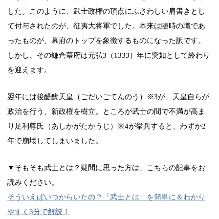
した。このように、武士政権の頂点にふさわしい肩書きとし
て付与されたのが、征夷大将軍でした。本来は臨時の職であ
ったものが、幕府のトップを象徴するものになった訳です。
しかし、その鎌倉幕府は元弘3（1333）年に突如として終わり
を迎えます。
翌年には後醍醐天皇（ごだいごてんのう）※3が、天皇自らが
政治を行う、新政権を樹立。ところが武士の間で不満が高ま
り足利尊氏（あしかがたかうじ）※4が挙兵すると、わずか2
年で崩壊してしまいました。
▼そもそも武士とは？疑問に思った方は、こちらの記事をお
読みください。
そういえばいつからいたの？「武士とは」を簡単に＆わかり
やすく3分で解説！