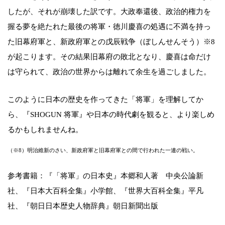
したが、それが崩壊した訳です。大政奉還後、政治的権力を
握る夢を絶たれた最後の将軍・徳川慶喜の処遇に不満を持っ
た旧幕府軍と、新政府軍との戊辰戦争（ぼしんせんそう）※8
が起こります。その結果旧幕府の敗北となり、慶喜は命だけ
は守られて、政治の世界からは離れて余生を過ごしました。
このように日本の歴史を作ってきた「将軍」を理解してか
ら、『SHOGUN 将軍』や日本の時代劇を観ると、より楽しめ
るかもしれませんね。
（※8）明治維新のさい、新政府軍と旧幕府軍との間で行われた一連の戦い。
参考書籍：『「将軍」の日本史』本郷和人著 中央公論新
社、『日本大百科全集』小学館、『世界大百科全集』平凡
社、『朝日日本歴史人物辞典』朝日新聞出版