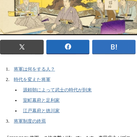
将軍は何をする人？
時代を変えた将軍
源頼朝によって武士の時代が到来
室町幕府と足利家
江戸幕府と徳川家
将軍制度の終焉