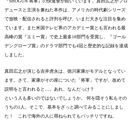
『SHOGUN 将軍』の快進撃が続いています。真田広之がプロ
デュースと主演を兼ねた本作は、アメリカの時代劇シリーズ
で放映・配信されると評判を呼び、いまだ大きな注目を集め
ています。また米国テレビ界のアカデミー賞とも言われる最
高峰の賞『エミー賞』で史上最多18部門を受賞し、『ゴール
デングローブ賞』のドラマ部門でも4冠と歴史的な記録を達成
しました。
真田広之が演じる吉井虎永は、徳川家康がモデルとなってい
ます。さて、家康がその座についた「将軍」ですが、改めて
説明をと言われると…。あれ、なんだっけ？
という人も多いのではないでしょうか。 何を隠そう私もその
うちの1人。そこで、基本をざっと調べてみることにしまし
た！ これで海外の人に尋ねられてもバッチリですね。