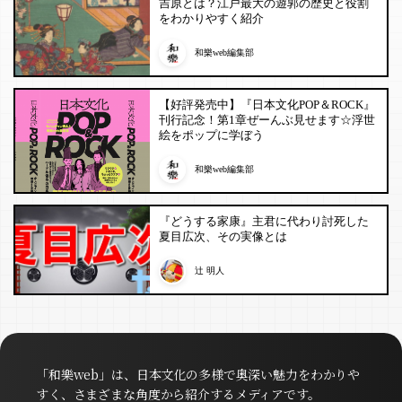
吉原とは？江戸最大の遊郭の歴史と役割
をわかりやすく紹介
和樂web編集部
【好評発売中】『日本文化POP＆ROCK』
刊行記念！第1章ぜーんぶ見せます☆浮世
絵をポップに学ぼう
和樂web編集部
『どうする家康』主君に代わり討死した
夏目広次、その実像とは
辻 明人
「和樂web」は、日本文化の多様で奥深い魅力をわかりや
すく、さまざまな角度から紹介するメディアです。