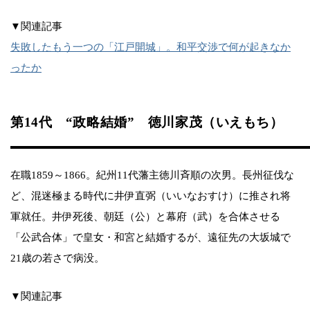
▼関連記事
失敗したもう一つの「江戸開城」。和平交渉で何が起きなか
ったか
第14代 “政略結婚” 徳川家茂（いえもち）
在職1859～1866。紀州11代藩主徳川斉順の次男。長州征伐な
ど、混迷極まる時代に井伊直弼（いいなおすけ）に推され将
軍就任。井伊死後、朝廷（公）と幕府（武）を合体させる
「公武合体」で皇女・和宮と結婚するが、遠征先の大坂城で
21歳の若さで病没。
▼関連記事