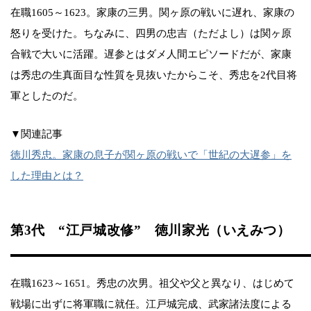
在職1605～1623。家康の三男。関ヶ原の戦いに遅れ、家康の
怒りを受けた。ちなみに、四男の忠吉（ただよし）は関ヶ原
合戦で大いに活躍。遅参とはダメ人間エピソードだが、家康
は秀忠の生真面目な性質を見抜いたからこそ、秀忠を2代目将
軍としたのだ。
▼関連記事
徳川秀忠。家康の息子が関ヶ原の戦いで「世紀の大遅参」を
した理由とは？
第3代 “江戸城改修” 徳川家光（いえみつ）
在職1623～1651。秀忠の次男。祖父や父と異なり、はじめて
戦場に出ずに将軍職に就任。江戸城完成、武家諸法度による