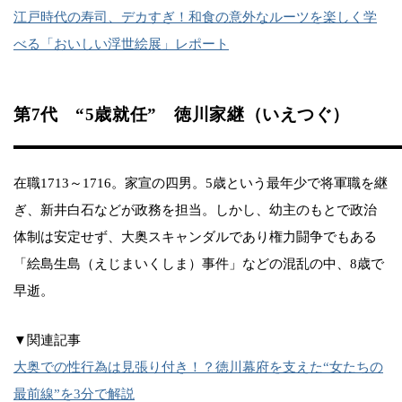
江戸時代の寿司、デカすぎ！和食の意外なルーツを楽しく学
べる「おいしい浮世絵展」レポート
第7代 “5歳就任” 徳川家継（いえつぐ）
在職1713～1716。家宣の四男。5歳という最年少で将軍職を継
ぎ、新井白石などが政務を担当。しかし、幼主のもとで政治
体制は安定せず、大奥スキャンダルであり権力闘争でもある
「絵島生島（えじまいくしま）事件」などの混乱の中、8歳で
早逝。
▼関連記事
大奥での性行為は見張り付き！？徳川幕府を支えた“女たちの
最前線”を3分で解説