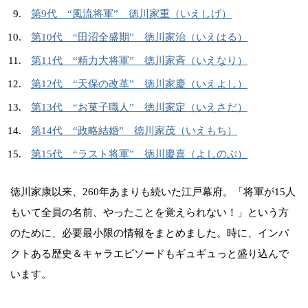
第9代 “風流将軍” 徳川家重（いえしげ）
第10代 “田沼全盛期” 徳川家治（いえはる）
第11代 “精力大将軍” 徳川家斉（いえなり）
第12代 “天保の改革” 徳川家慶（いえよし）
第13代 “お菓子職人” 徳川家定（いえさだ）
第14代 “政略結婚” 徳川家茂（いえもち）
第15代 “ラスト将軍” 徳川慶喜（よしのぶ）
徳川家康以来、260年あまりも続いた江戸幕府。「将軍が15人
もいて全員の名前、やったことを覚えられない！」という方
のために、必要最小限の情報をまとめました。時に、インパ
クトある歴史＆キャラエピソードもギュギュっと盛り込んで
います。