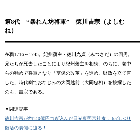
第8代 “暴れん坊将軍” 徳川吉宗（よしむ
ね）
在職1716～1745。紀州藩主・徳川光貞（みつさだ）の四男。
兄たちが死去したことにより紀州藩主を相続。のちに、老中
らの勧めで将軍となり「享保の改革」を進め、財政を立て直
した。時代劇でおなじみの大岡越前（大岡忠相）を抜擢した
のも、吉宗である。
▼関連記事
徳川吉宗が約140億円つぎ込んだ日光東照宮社参 。65年ぶり
復活の裏側に迫る！