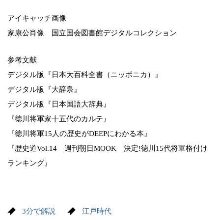
アイキャッチ画像
家康公肖像 国立国会図書館デジタルコレクション
参考文献
デジタル版『日本大百科全書（ニッポニカ）』
デジタル版『大辞泉』
デジタル版『日本国語大辞典』
『徳川将軍家十五代のカルテ』
『徳川将軍15人の歴史がDEEPにわかる本』
『歴史道Vol.14 週刊朝日MOOK 決定!徳川15代将軍格付け
ランキング』
3分で解説
江戸時代