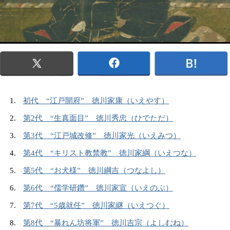
初代 “江戸開府” 徳川家康（いえやす）
第2代 “生真面目” 徳川秀忠（ひでただ）
第3代 “江戸城改修” 徳川家光（いえみつ）
第4代 “キリスト教禁教” 徳川家綱（いえつな）
第5代 “お犬様” 徳川綱吉（つなよし）
第6代 “儒学研鑽” 徳川家宣（いえのぶ）
第7代 “5歳就任” 徳川家継（いえつぐ）
第8代 “暴れん坊将軍” 徳川吉宗（よしむね）