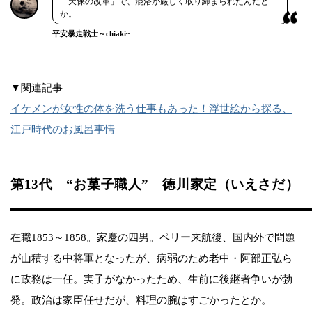
「天保の改革」で、混浴が厳しく取り締まられたんだと
か。
平安暴走戦士～chiaki~
▼関連記事
イケメンが女性の体を洗う仕事もあった！浮世絵から探る、
江戸時代のお風呂事情
第13代 “お菓子職人” 徳川家定（いえさだ）
在職1853～1858。家慶の四男。ペリー来航後、国内外で問題
が山積する中将軍となったが、病弱のため老中・阿部正弘ら
に政務は一任。実子がなかったため、生前に後継者争いが勃
発。政治は家臣任せだが、料理の腕はすごかったとか。