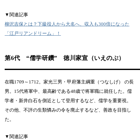
▼関連記事
柳沢吉保とは？下級役人から大名へ、収入も300倍になった
「江戸リアンドリーム」！
第6代 “儒学研鑽” 徳川家宣（いえのぶ）
在職1709～1712。家光三男・甲府藩主綱重（つなしげ） の長
男。15代将軍中、最高齢である48歳で将軍職に就任した。儒
学者・新井白石を側近として登用するなど、儒学を重要視。
その他、不評の生類憐みの令を廃止するなど、善政を目指し
た。
▼関連記事