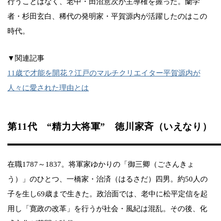
行うことはなく、老中・田沼意次が主導権を握った。蘭学
者・杉田玄白、稀代の発明家・平賀源内が活躍したのはこの
時代。
▼関連記事
11歳で才能を開花？江戸のマルチクリエイター平賀源内が
人々に愛された理由とは
第11代 “精力大将軍” 徳川家斉（いえなり）
在職1787～1837。将軍家ゆかりの「御三卿（ごさんきょ
う）」のひとつ、一橋家・治済（はるさだ）四男。約50人の
子を生し69歳まで生きた。政治面では、老中に松平定信を起
用し「寛政の改革」を行うが社会・風紀は混乱。その後、化