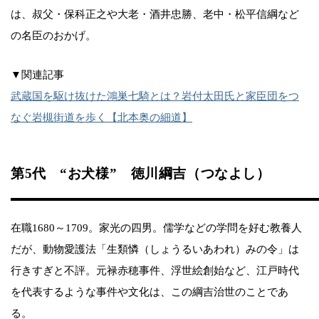
は、叔父・保科正之や大老・酒井忠勝、老中・松平信綱など
の名臣のおかげ。
▼関連記事
武蔵国を駆け抜けた鴻巣七騎とは？岩付太田氏と家臣団をつ
なぐ岩槻街道を歩く【北本奥の細道】
第5代 “お犬様” 徳川綱吉（つなよし）
在職1680～1709。家光の四男。儒学などの学問を好む教養人
だが、動物愛護法「生類憐（しょうるいあわれ）みの令」は
行きすぎと不評。元禄赤穂事件、浮世絵創始など、江戸時代
を代表するような事件や文化は、この綱吉治世のことであ
る。