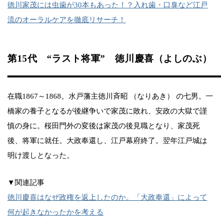
徳川家茂には虫歯が30本もあった！？入れ歯・口臭など江戸
流のオーラルケアを徹底リサーチ！
第15代 “ラスト将軍” 徳川慶喜（よしのぶ）
在職1867～1868。水戸藩主徳川斉昭 （なりあき） の七男。一
橋家の養子となるが後継争いで家茂に敗れ、安政の大獄で謹
慎の身に。桜田門外の変後は家茂の後見職となり、家茂死
後、将軍に就任。大政奉還し、江戸幕府終了。翌年江戸城は
明け渡しとなった。
▼関連記事
徳川慶喜はなぜ政権を返上したのか。「大政奉還」によって
何が起きなかったかを考える