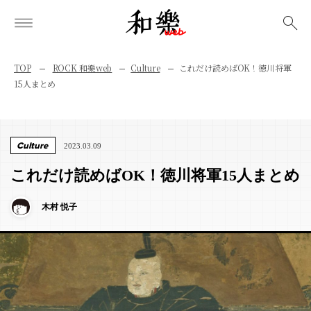
検索
TOP
ROCK 和樂web
Culture
これだけ読めばOK！徳川将軍
15人まとめ
Culture
2023.03.09
これだけ読めばOK！徳川将軍15人まとめ
木村 悦子