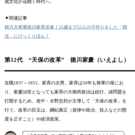
成文化が花開く時代へ。
▼関連記事
精力大将軍徳川家斉見参！55歳まで53人の子作りをした「精
活」にびっくりぽん！
第12代 “天保の改革” 徳川家慶（いえよし）
在職1837～1853。家斉の次男。家斉は50年も将軍の座にお
り、家慶治世となっても家斉の大御所政治は続行。諸問題を
打開するため、老中・水野忠邦が主導して「天保の改革」を
行う。改革の目玉は、綱紀粛正（規律や政治、役人などの態
度を正すこと）や経済政策。