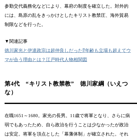
参勤交代義務化などにより、幕府の制度を確立した。対外的
には、島原の乱をきっかけとしたキリスト教禁圧、海外貿易
制限などを行った。
▼関連記事
徳川家光と伊達政宗は超仲良しだった⁉︎年齢も立場も超えてウ
マが合う理由とは？江戸時代人物相関図
第4代 “キリスト教禁教” 徳川家綱（いえつ
な）
在職1651～1680。家光の長男。11歳で将軍となり、さらに病
弱でもあったため、自ら政治を行うことは少なかったが政治
は安定。将軍を頂点とした「幕藩体制」が確立された。それ