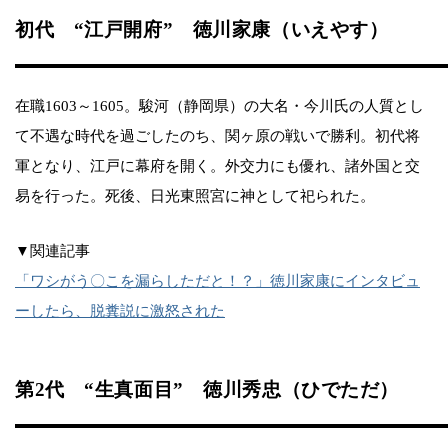
初代 “江戸開府” 徳川家康（いえやす）
在職1603～1605。駿河（静岡県）の大名・今川氏の人質とし
て不遇な時代を過ごしたのち、関ヶ原の戦いで勝利。初代将
軍となり、江戸に幕府を開く。外交力にも優れ、諸外国と交
易を行った。死後、日光東照宮に神として祀られた。
▼関連記事
「ワシがう〇こを漏らしただと！？」徳川家康にインタビュ
ーしたら、脱糞説に激怒された
第2代 “生真面目” 徳川秀忠（ひでただ）