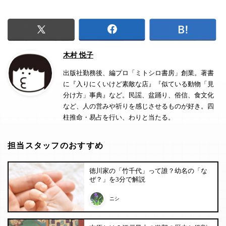
木村 悦子
出版社勤務後、編プロ「ミトシロ書房」創業。著書
に『入りにくいけど素敵な店』『似ている動物「見
分け方」事典』など。民謡、盆踊り、俗信、食文化
など、人の営みや祈りを感じさせるものが好き。四
柱推命・易占を行い、わりと当たる。
担当スタッフのおすすめ
徳川家の「竹千代」って誰？幼名の「な
ぜ？」を3分で解説
ニシ