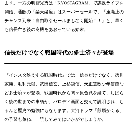
ます。一方の明智光秀は「KYOSTAGRAM」で謀反ライブを
開始、通販の「楽天楽座」はスーパーセールで、「座廃止の
チャンス到来！自由取引セールまもなく開始！！」と、早く
も信長亡き後の商機をあおっている始末。
信長だけでなく戦国時代の多士済々が登場
『インスタ映えする戦国時代』では、信長だけでなく、徳川
家康、毛利元就、武田信玄、上杉謙信、天正遣欧少年使節な
ど多士済々が登場。戦国時代から関ヶ原合戦を経て、しばら
く後の世までの事柄が、パロディ画面と交えて説明され、ち
ゃんと歴史の勉強にもなります。大河ドラマ「麒麟がくる」
の予習も兼ね、一読してみてはいかがでしょうか。