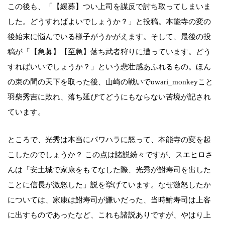
この後も、「【緩募】つい上司を謀反で討ち取ってしまいま
した。どうすればよいでしょうか？」と投稿。本能寺の変の
後始末に悩んでいる様子がうかがえます。そして、最後の投
稿が「【急募】【至急】落ち武者狩りに遭っています。どう
すればいいでしょうか？」という悲壮感あふれるもの。ほん
の束の間の天下を取った後、山崎の戦いでowari_monkeyこと
羽柴秀吉に敗れ、落ち延びてどうにもならない苦境が記され
ています。
ところで、光秀は本当にパワハラに怒って、本能寺の変を起
こしたのでしょうか？ この点は諸説紛々ですが、スエヒロさ
んは「安土城で家康をもてなした際、光秀が鮒寿司を出した
ことに信長が激怒した」説を挙げています。なぜ激怒したか
については、家康は鮒寿司が嫌いだった、当時鮒寿司は上客
に出すものであったなど、これも諸説ありですが、やはり上