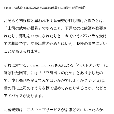
Yahoo！知恵袋（SENGOKU JAPAN!知恵袋）に相談する明智光秀
おそらく初投稿と思われる明智光秀が打ち明けた悩みとは、
「上司の武将が横暴」であること。下戸なのに飲酒を強要さ
れたり、薄毛をバカにされたりと、今でいうパワハラを受け
ての相談です。立身出世のためとはいえ、我慢の限界に近い
ことが察せられます。
それに対する、owari_monkeyさんによる「ベストアンサーに
選ばれた回答」には「『立身出世のため』とありましたの
で、少し発想を変えてみてはいかがでしょうか？ たとえば、
雪の日に上司のぞうりを懐で温めてみたりするとか」などと
アドバイスがあります。
明智光秀は、このウェブサービスがよほど気にいったのか、