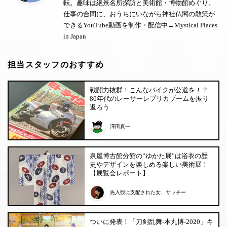
転。趣味は絶景名所探訪と美術館・博物館めぐり。
仕事の合間に、おうちにいながら神社仏閣の散策が
できるYouTube動画を制作・配信中→
Mystical Places
in Japan
担当スタッフのおすすめ
戦闘力抜群！こんなバイクが公道を！？
80年代のレーサーレプリカブームを振り
返ろう
澤田真一
泉屋博古館分館の”ゆかた展”は浴衣の歴
史やデザインを楽しめる楽しい美術展！
【展覧会レポート】
先入観に支配された女、サッチー
ついに発表！「刀剣乱舞-本丸博-2020」キ