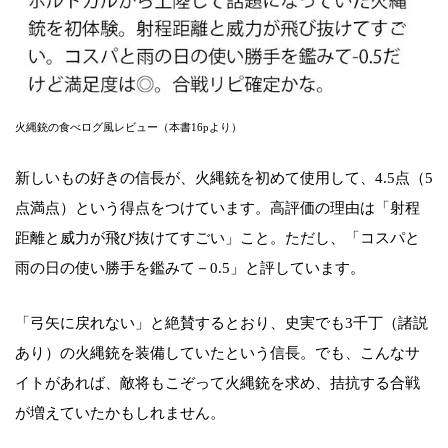
火縄銃の食べログ風レビュー（本書16pより）
新しいもの好きの信長が、火縄銃を初めて使用して、4.5点（5
点満点）という得点をつけています。高評価の理由は「射程
距離と威力が飛び抜けてすごい」こと。ただし、「コスパと
雨の日の使い勝手を鑑みて－0.5」と評しています。
「弓矢に戻れない」と絶賛するとおり、史実でも3千丁（諸説
あり）の火縄銃を装備していたという信長。でも、こんなサ
イトがあれば、敵将もこぞって火縄銃を求め、拮抗する合戦
が増えていたかもしれません。