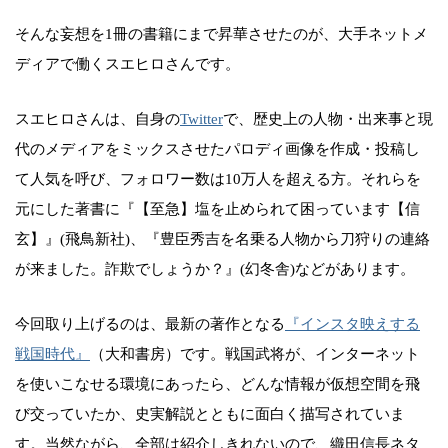
そんな妄想を1冊の書籍にまで昇華させたのが、大手ネットメ
ディアで働くスエヒロさんです。
スエヒロさんは、自身の
Twitter
で、歴史上の人物・出来事と現
代のメディアをミックスさせたパロディ画像を作成・投稿し
て人気を呼び、フォロワー数は10万人を超える方。それらを
元にした著書に『【至急】塩を止められて困っています【信
玄】』(飛鳥新社)、『豊臣秀吉を名乗る人物から刀狩りの連絡
が来ました。詐欺でしょうか？』(幻冬舎)などがあります。
今回取り上げるのは、最新の著作となる
『インスタ映えする
戦国時代』
（大和書房）です。戦国武将が、インターネット
を使いこなせる環境にあったら、どんな情報が仮想空間を飛
び交っていたか、史実解説とともに面白く描写されていま
す。当然ながら、全部は紹介しきれないので、織田信長ネタ