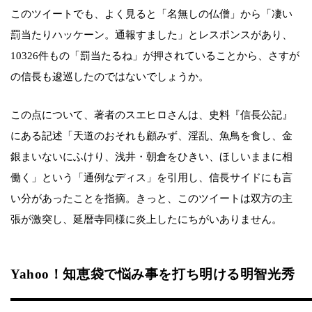
このツイートでも、よく見ると「名無しの仏僧」から「凄い
罰当たりハッケーン。通報すました」とレスポンスがあり、
10326件もの「罰当たるね」が押されていることから、さすが
の信長も逡巡したのではないでしょうか。
この点について、著者のスエヒロさんは、史料『信長公記』
にある記述「天道のおそれも顧みず、淫乱、魚鳥を食し、金
銀まいないにふけり、浅井・朝倉をひきい、ほしいままに相
働く」という「通例なディス」を引用し、信長サイドにも言
い分があったことを指摘。きっと、このツイートは双方の主
張が激突し、延暦寺同様に炎上したにちがいありません。
Yahoo！知恵袋で悩み事を打ち明ける明智光秀