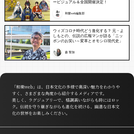
ービジュアル＆全国開催決定！
和樂web編集部
ウィズコロナ時代どう進化する？ 元・よ
しもとの、伝説の広報マンが語る「ニッ
ポンのお笑い～変革とオモシロ現代史」
森 聖加
「和樂web」は、日本文化の多様で奥深い魅力をわかりや
すく、さまざまな角度から紹介するメディアです。
美しく、ラグジュアリーで、格調高いながらも時にはロッ
ク。伝統を守り継ぎながらも進化を続ける、幽遠な日本文
化の世界をお楽しみください。