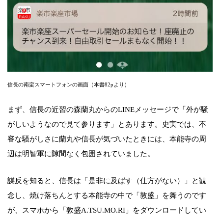
信長の南蛮スマートフォンの画面（本書82pより）
まず、信長の近習の森蘭丸からのLINEメッセージで「外が騒
がしいようなので見て参ります」とあります。史実では、不
審な騒がしさに蘭丸や信長が気づいたときには、本能寺の周
辺は明智軍に隙間なく包囲されていました。
謀反を知ると、信長は「是非に及ばす（仕方がない）」と観
念し、焼け落ちんとする本能寺の中で「敦盛」を舞うのです
が、スマホから「敦盛A.TSU.MO.RI」をダウンロードしてい