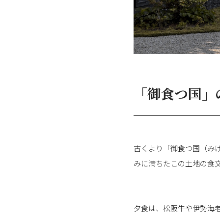
「御食つ国」
古くより「御食つ国（み
みに満ちたこの土地の食
夕食は、松阪牛や伊勢海老