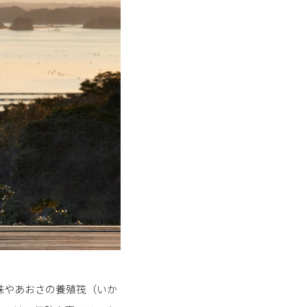
珠やあおさの養殖筏（いか