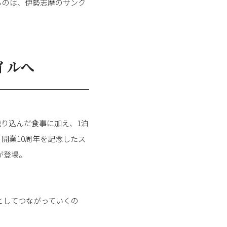
るのは、伊勢志摩のサンク
イルへ
織り込んだ食事に加え、1泊
開業10周年を記念したス
が登場。
としてつながっていくの