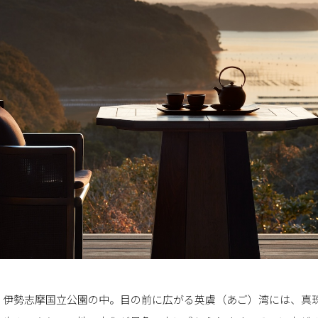
、伊勢志摩国立公園の中。目の前に広がる英虞（あご）湾には、真