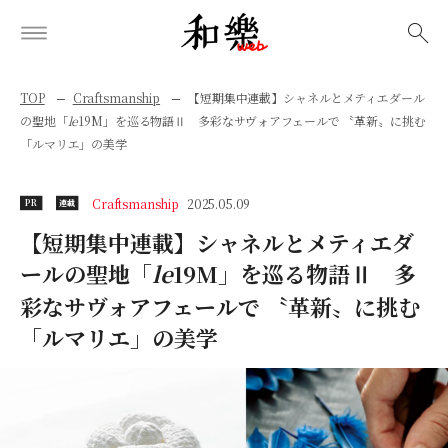
検索
TOP
Craftsmanship
【短期集中連載】シャネルとメティエダール
の聖地「
le
19M」を巡る物語Ⅱ 多彩なサヴォアフェールで 〝革新〟に挑む
「ルマリエ」の美学
Craftsmanship
2025.05.09
PR
連載
【短期集中連載】シャネルとメティエダ
ールの聖地「
le
19M」を巡る物語Ⅱ 多
彩なサヴォアフェールで 〝革新〟に挑む
「ルマリエ」の美学