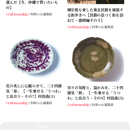
選んだ【今、沖縄で買いたいも
の】
柳宗悦も愛した東北民藝を堪能す
Craftsmanship
和樂web編集部
る街歩きへ【民藝の息づく街を訪
ねて・盛岡編その３】
Craftsmanship
和樂web編集部
花の兆しに心躍らせて。二十四節
実りの気配と、温かみを。二十四
気「春」 【一生愛せる「うつわ」
節気「秋」 【一生愛せる「うつ
と出合う・その7】村田森(3)
わ」と出合う・その9】村田森(5)
Craftsmanship
和樂web編集部
Craftsmanship
和樂web編集部