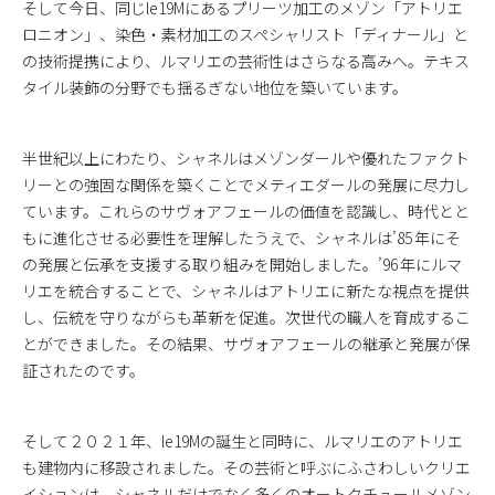
そして今日、同じ
le
19Mにあるプリーツ加工のメゾン「アトリエ
ロニオン」、染色・素材加工のスペシャリスト「ディナール」と
の技術提携により、ルマリエの芸術性はさらなる高みへ。テキス
タイル装飾の分野でも揺るぎない地位を築いています。
半世紀以上にわたり、シャネルはメゾンダールや優れたファクト
リーとの強固な関係を築くことでメティエダールの発展に尽力し
ています。これらのサヴォアフェールの価値を認識し、時代とと
もに進化させる必要性を理解したうえで、シャネルは’85 年にそ
の発展と伝承を支援する取り組みを開始しました。’96 年にルマ
リエを統合することで、シャネルはアトリエに新たな視点を提供
し、伝統を守りながらも革新を促進。次世代の職人を育成するこ
とができました。その結果、サヴォアフェールの継承と発展が保
証されたのです。
そして２０２１年、
le
19Mの誕生と同時に、ルマリエのアトリエ
も建物内に移設されました。その芸術と呼ぶにふさわしいクリエ
イションは、シャネルだけでなく多くのオートクチュールメゾン