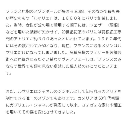
フランス屈指のメゾンダールが集まる
le
19M。そのなかで最も長
い歴史をもつ「ルマリエ」は、１８８０年にパリで創業しまし
た。当時、女性が公の場で着用する帽子には、フェザー（羽根）
などを用いた装飾が欠かせず、20世紀初頭のパリには羽根細工専
門のアトリエが約３００あったといわれています。１９６０年代
にはその数がわずか50となり、現在、フランスに残るメゾンはル
マリエだけになってしまいました。多種多様のフェザーを装飾芸
術へと昇華させるたぐい希なサヴォアフェールは、フランスのみ
ならず世界でも類を見ない卓越した職人技のひとつだといえま
す。
また、ルマリエはシャネルのシンボルとして知られるカメリアを
制作できる唯一のメゾンでもあります。カメリアは’60 年代初頭
にガブリエル・シャネルが発表して以来、さまざまな素材や細工
を用いてその姿を変化させてきました。