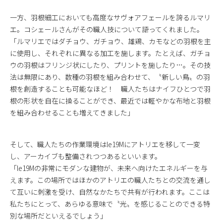
一方、羽根細工においても高度なサヴォアフェールを誇るルマリ
エ。コシェールさんがその職人技について語ってくれました。
「ルマリエではダチョウ、ガチョウ、雄鶏、カモなどの羽根を主
に使用し、それぞれに異なる加工を施します。たとえば、ガチョ
ウの羽根はフリンジ状にしたり、プリントを施したり…。その技
法は無限にあり、数種の羽根を組み合わせて、〝新しい鳥〟の羽
根を創造することも可能なほど！ 職人たちはナイフひとつで羽
根の形状を自在に操ることができ、最近では軽やかな布地と羽根
を組み合わせることも増えてきました」
そして、職人たちの作業環境は
le
19Mにアトリエを移して一変
し、アーカイブも整備されつつあるといいます。
「
le
19Mの非常にモダンな建物が、未来へ向けたエネルギーを与
えます。この場所ではほかのアトリエの職人たちとの交流を通し
て互いに刺激を受け、自然なかたちで共有が行われます。ここは
私たちにとって、あらゆる意味で〝光〟を感じることのできる特
別な場所だといえるでしょう」