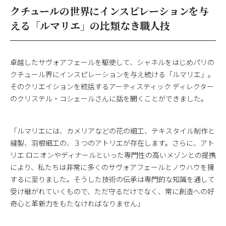
クチュールの世界にインスピレーションを与
える「ルマリエ」の比類なき職人技
卓越したサヴォアフェールを駆使して、シャネルをはじめパリの
クチュール界にインスピレーションを与え続ける「ルマリエ」。
そのクリエイションを統括するアーティスティック ディレクター
のクリステル・コシェールさんに話を聞くことができました。
「ルマリエには、カメリアなどの花の細工、テキスタイル制作と
縫製、羽根細工の、３つのアトリエが存在します。さらに、アト
リエ ロニオンやディナールといった専門性の高いメゾンとの提携
により、私たちは非常に多くのサヴォアフェールとノウハウを擁
するに至りました。そうした技術の伝承は専門的な知識を通して
受け継がれていくもので、ただ守るだけでなく、常に創造への好
奇心と革新力をもたなければなりません」