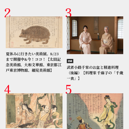
夏休みに行きたい美術展。8/23
まで開催中&今！ココ！【太田記
連載
念美術館、大和文華館、東京都江
武者小路千家のお盆と精進料理
戸東京博物館、細見美術館】
（後編）【料理家 千麻子の「千歳
一食」】