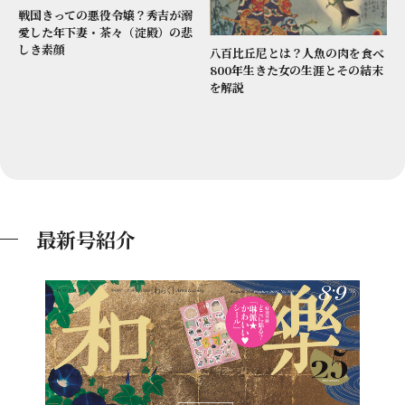
戦国きっての悪役令嬢？秀吉が溺
愛した年下妻・茶々（淀殿）の悲
しき素顔
八百比丘尼とは？人魚の肉を食べ
800年生きた女の生涯とその結末
を解説
最新号紹介