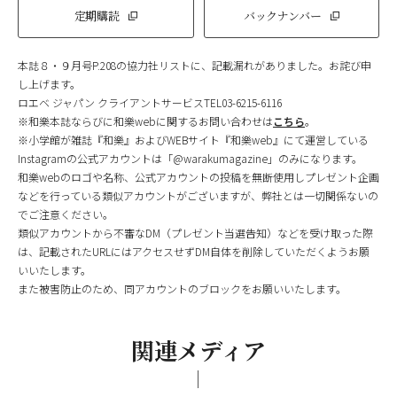
定期購読
バックナンバー
本誌８・９月号P.208の協力社リストに、記載漏れがありました。お詫び申
し上げます。
ロエベ ジャパン クライアントサービスTEL03-6215-6116
※和樂本誌ならびに和樂webに関するお問い合わせは
こちら
。
※小学館が雑誌『和樂』およびWEBサイト『和樂web』にて運営している
Instagramの公式アカウントは「@warakumagazine」のみになります。
和樂webのロゴや名称、公式アカウントの投稿を無断使用しプレゼント企画
などを行っている類似アカウントがございますが、弊社とは一切関係ないの
でご注意ください。
類似アカウントから不審なDM（プレゼント当選告知）などを受け取った際
は、記載されたURLにはアクセスせずDM自体を削除していただくようお願
いいたします。
また被害防止のため、同アカウントのブロックをお願いいたします。
関連メディア