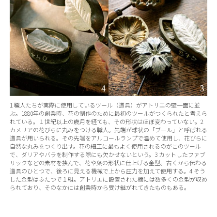
1 職人たちが実際に使用しているツール（道具）がアトリエの壁一面に並
ぶ。1880年の創業時、花の制作のために最初のツールがつくられたと考えら
れている。１世紀以上の歳月を経ても、その形状はほぼ変わっていない。2
カメリアの花びらに丸みをつける職人。先端が球状の「ブール」と呼ばれる
道具が用いられる。その先端をアルコールランプで温めて使用し、花びらに
自然な丸みをつくり出す。花の細工に最もよく使用されるのがこのツール
で、ダリアやバラを制作する際にも欠かせないという。3 カットしたファブ
リックなどの素材を挟んで、花や葉の形状に仕上げる金型。古くから伝わる
道具のひとつで、後ろに見える機械で上から圧力を加えて使用する。4 そう
した金型はふたつで１組。アトリエに設置された棚には数多くの金型が収め
られており、そのなかには創業時から受け継がれてきたものもある。