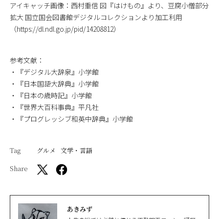
アイキャッチ画像：西村重信 図『はけもの』より、豆腐小僧部分
拡大 国立国会図書館デジタルコレクションより加工利用
（https://dl.ndl.go.jp/pid/14208812）
参考文献：
・『デジタル大辞泉』小学館
・『日本国語大辞典』小学館
・『日本の歳時記』小学館
・『世界大百科事典』平凡社
・『プログレッシブ和英中辞典』小学館
Tag
グルメ
文学・言語
Share
あきみず