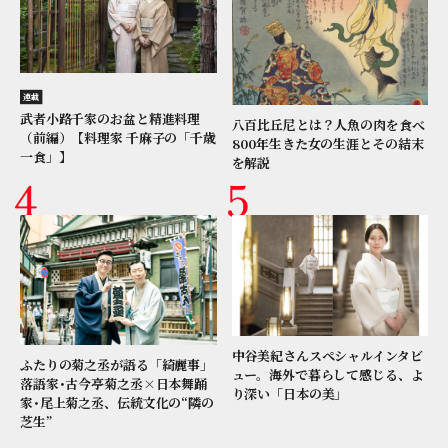
連載
武者小路千家のお盆と精進料理
八百比丘尼とは？人魚の肉を食べ
（前編）【料理家 千麻子の「千歳
800年生きた女の生涯とその結末
一食」】
を解説
中谷美紀さんスペシャルインタビ
ふたりの菊之丞が語る「綺麗事」
ュー。海外で暮らして感じる、よ
落語家･古今亭菊之丞×日本舞踊
り深い「日本の美」
家･尾上菊之丞、伝統文化の“隣の
芝生”