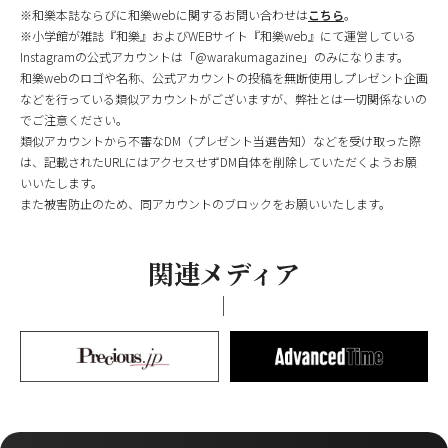
※和樂本誌ならびに和樂webに関するお問い合わせは
こちら
。
※小学館が雑誌『和樂』およびWEBサイト『和樂web』にて運営している
Instagramの公式アカウントは「@warakumagazine」のみになります。
和樂webのロゴや名称、公式アカウントの投稿を無断使用しプレゼント企画
などを行っている類似アカウントがございますが、弊社とは一切関係ないの
でご注意ください。
類似アカウントから不審なDM（プレゼント当選告知）などを受け取った際
は、記載されたURLにはアクセスせずDM自体を削除していただくようお願
いいたします。
また被害防止のため、同アカウントのブロックをお願いいたします。
関連メディア