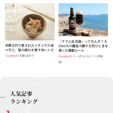
「ドラム缶会議」ってなんだ？人
参勤交代で愛されたイチジクの食
口60人の離島で醸す天然ひじきを
べ方と、夏の疲れを癒す旬レシピ
使った燻製ビール
Gourmet
松橋 佳奈子
Gourmet
ルッぱらかなえ（小林加
苗）
人気記事
ランキング