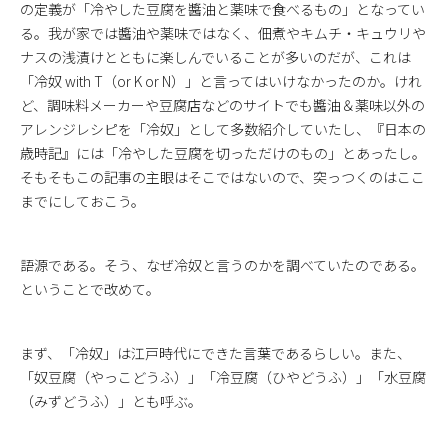
の定義が「冷やした豆腐を醬油と薬味で食べるもの」となってい
る。我が家では醬油や薬味ではなく、佃煮やキムチ・キュウリや
ナスの浅漬けとともに楽しんでいることが多いのだが、これは
「冷奴 with T（or K or N）」と言ってはいけなかったのか。けれ
ど、調味料メーカーや豆腐店などのサイトでも醬油＆薬味以外の
アレンジレシピを「冷奴」として多数紹介していたし、『日本の
歳時記』には「冷やした豆腐を切っただけのもの」とあったし。
そもそもこの記事の主眼はそこではないので、突っつくのはここ
までにしておこう。
語源である。そう、なぜ冷奴と言うのかを調べていたのである。
ということで改めて。
まず、「冷奴」は江戸時代にできた言葉であるらしい。また、
「奴豆腐（やっこどうふ）」「冷豆腐（ひやどうふ）」「水豆腐
（みずどうふ）」とも呼ぶ。