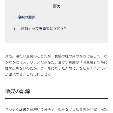
冷奴の語源
「冷奴」って英語でどう言う？
冷奴。冷たい豆腐のことだが、食感や味の爽やかさに反して、な
かなかにミステリアスな存在だ。温かい豆腐は「湯豆腐」で特に
疑問点もないのだが、クールになった途端に、なぜかナイスガイ
が出現する。これは何ごとか。
冷奴の語源
さっそく辞書を紐解いて――おや？ 知らなかった事実が発覚。冷奴