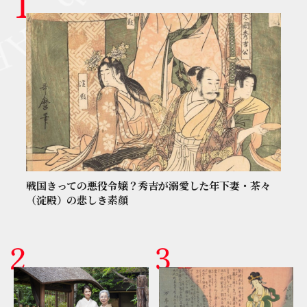
戦国きっての悪役令嬢？秀吉が溺愛した年下妻・茶々
（淀殿）の悲しき素顔