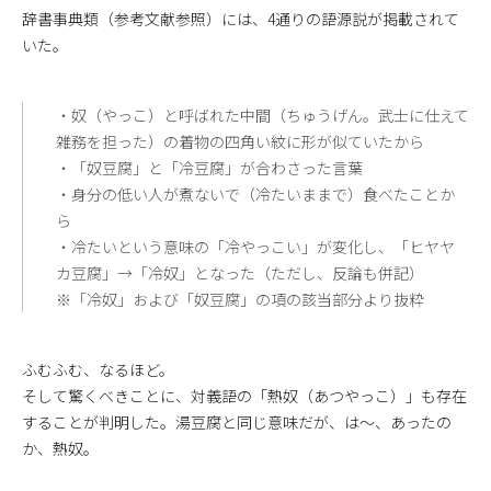
辞書事典類（参考文献参照）には、4通りの語源説が掲載されて
いた。
・奴（やっこ）と呼ばれた中間（ちゅうげん。武士に仕えて
雑務を担った）の着物の四角い紋に形が似ていたから
・「奴豆腐」と「冷豆腐」が合わさった言葉
・身分の低い人が煮ないで（冷たいままで）食べたことか
ら
・冷たいという意味の「冷やっこい」が変化し、「ヒヤヤ
カ豆腐」→「冷奴」となった（ただし、反論も併記）
※「冷奴」および「奴豆腐」の項の該当部分より抜粋
ふむふむ、なるほど。
そして驚くべきことに、対義語の「熱奴（あつやっこ）」も存在
することが判明した。湯豆腐と同じ意味だが、は～、あったの
か、熱奴。