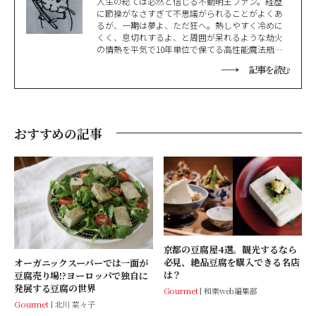
人生の総ては必然と信じる不動明王ファン。経歴
に節操がなさすぎて不思議がられることがよくあ
るが、一期は夢よ、ただ狂へ。熱しやすく冷めに
くく、息切れするよ、と周囲が呆れるような劫火
の情熱を平気で10年単位で保てる高性能魔法瓶。
日本刀剣は永遠の恋人。愛ハムスターに日々齧ら
記事を読む
れるのが本業。
おすすめの記事
京都の豆腐屋4選。観光するなら
必見、絶品豆腐を購入できる名店
オーガニックスーパーでは一面が
は？
豆腐売り場!?ヨーロッパで独自に
発展する豆腐の世界
Gourmet
和樂web編集部
Gourmet
北川 菜々子