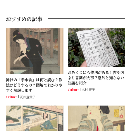
おすすめの記事
おみくじにも作法がある！吉や凶
より言葉が大事？意外と知らない
神社の「手水舎」は何と読む？作
知識を紹介
法はどうするの？図解でわかりや
Culture
木村 悦子
すく解説します
Culture
瓦谷登貴子