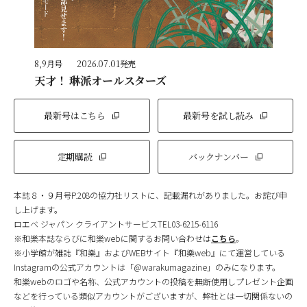
8,9月号
2026.07.01発売
天才！ 琳派オールスターズ
最新号はこちら
最新号を試し読み
定期購読
バックナンバー
本誌８・９月号P.208の協力社リストに、記載漏れがありました。お詫び申
し上げます。
ロエベ ジャパン クライアントサービスTEL03-6215-6116
※和樂本誌ならびに和樂webに関するお問い合わせは
こちら
。
※小学館が雑誌『和樂』およびWEBサイト『和樂web』にて運営している
Instagramの公式アカウントは「@warakumagazine」のみになります。
和樂webのロゴや名称、公式アカウントの投稿を無断使用しプレゼント企画
などを行っている類似アカウントがございますが、弊社とは一切関係ないの