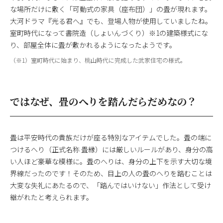
な場所だけに敷く「可動式の家具（座布団）」の畳が現れます。
大河ドラマ『光る君へ』でも、登場人物が使用していましたね。
室町時代になって書院造（しょいんづくり）※1の建築様式にな
り、部屋全体に畳が敷かれるようになったようです。
（※1）室町時代に始まり、桃山時代に完成した武家住宅の様式。
ではなぜ、畳のへりを踏んだらだめなの？
畳は平安時代の貴族だけが座る特別なアイテムでした。畳の端に
つけるへり（正式名称 畳縁）には厳しいルールがあり、身分の高
い人ほど豪華な模様に。畳のへりは、身分の上下を示す大切な境
界線だったのです！そのため、目上の人の畳のへりを踏むことは
大変な失礼にあたるので、「踏んではいけない」作法として受け
継がれたと考えられます。