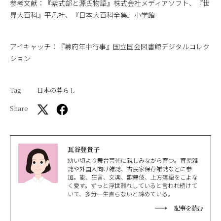
参考文献：『紫式部と源氏物語』株式会社メディアソフト、『世
界大百科』平凡社、『日本大百科全集』小学館
アイキャッチ：『幕府年中行事』国立国会図書館デジタルコレク
ション
Tag
日本の暮らし
Share
瓦谷登貴子
幼い頃より舞台芸術に親しみながら育つ。育児雑
誌や外国人向け雑誌、古民家保存雑誌などに参
加。能、狂言、文楽、歌舞伎、上方落語をこよな
く愛す。ずっと浮世離れしていると言われ続けて
いて、多分一生直らないと諦めている。
記事を読む