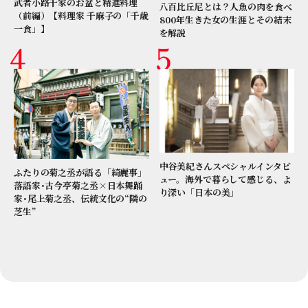
武者小路千家のお盆と精進料理
八百比丘尼とは？人魚の肉を食べ
（前編）【料理家 千麻子の「千歳
800年生きた女の生涯とその結末
一食」】
を解説
中谷美紀さんスペシャルインタビ
ふたりの菊之丞が語る「綺麗事」
ュー。海外で暮らして感じる、よ
落語家･古今亭菊之丞×日本舞踊
り深い「日本の美」
家･尾上菊之丞、伝統文化の“隣の
芝生”