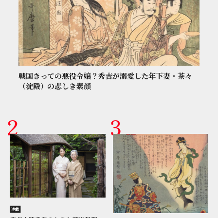
戦国きっての悪役令嬢？秀吉が溺愛した年下妻・茶々
（淀殿）の悲しき素顔
連載