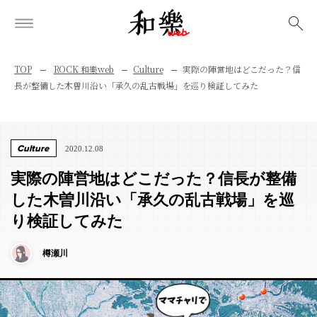
検索
TOP
ROCK 和樂web
Culture
実際の陣営地はどこだった？信
長が整備した木曽川沿い「承久の乱古戦場」を巡り検証してみた
Culture
2020.12.08
実際の陣営地はどこだった？信長が整備
した木曽川沿い「承久の乱古戦場」を巡
り検証してみた
樽瀬川