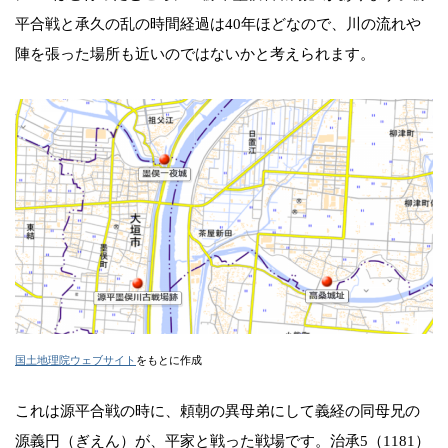
平合戦と承久の乱の時間経過は40年ほどなので、川の流れや
陣を張った場所も近いのではないかと考えられます。
国土地理院ウェブサイト
をもとに作成
これは源平合戦の時に、頼朝の異母弟にして義経の同母兄の
源義円（ぎえん）が、平家と戦った戦場です。治承5（1181）