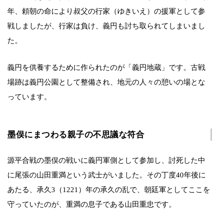
年、頼朝の命により叔父の行家（ゆきいえ）の援軍として参
戦しましたが、行家は負け、義円も討ち取られてしまいまし
た。
義円を供養するために作られたのが「義円地蔵」です。古戦
場跡は義円公園として整備され、地元の人々の憩いの場とな
っています。
墨俣にまつわる親子の不思議な符合
源平合戦の墨俣の戦いに義円軍側として参加し、討死した中
に尾張の山田重満という武士がいました。その丁度40年後に
あたる、承久3（1221）年の承久の乱で、朝廷軍としてここを
守っていたのが、重満の息子である山田重忠です。