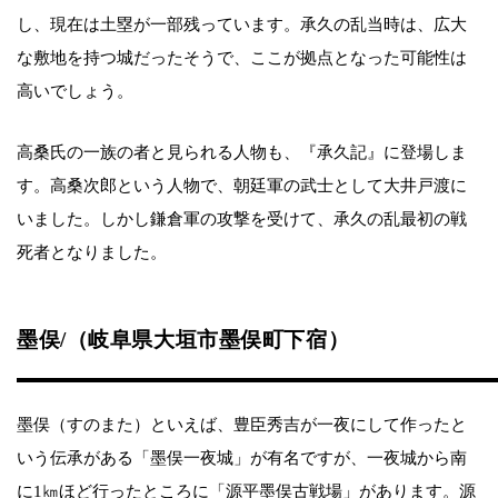
し、現在は土塁が一部残っています。承久の乱当時は、広大
な敷地を持つ城だったそうで、ここが拠点となった可能性は
高いでしょう。
高桑氏の一族の者と見られる人物も、『承久記』に登場しま
す。高桑次郎という人物で、朝廷軍の武士として大井戸渡に
いました。しかし鎌倉軍の攻撃を受けて、承久の乱最初の戦
死者となりました。
墨俣/（岐阜県大垣市墨俣町下宿）
墨俣（すのまた）といえば、豊臣秀吉が一夜にして作ったと
いう伝承がある「墨俣一夜城」が有名ですが、一夜城から南
に1㎞ほど行ったところに「源平墨俣古戦場」があります。源