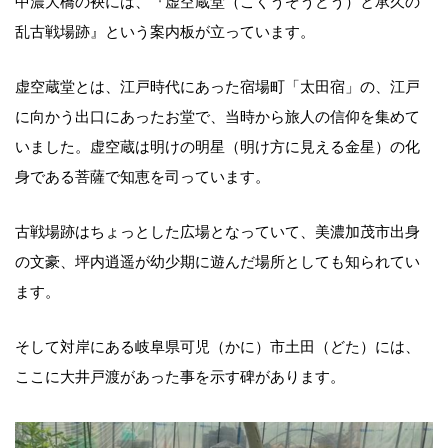
中濃大橋の袂には、『虚空蔵堂（こくうぞうどう）と承久の
乱古戦場跡』という案内板が立っています。
虚空蔵堂とは、江戸時代にあった宿場町「太田宿」の、江戸
に向かう出口にあったお堂で、当時から旅人の信仰を集めて
いました。虚空蔵は明けの明星（明け方に見える金星）の化
身である菩薩で知恵を司っています。
古戦場跡はちょっとした広場となっていて、美濃加茂市出身
の文豪、坪内逍遥が幼少期に遊んだ場所としても知られてい
ます。
そして対岸にある岐阜県可児（かに）市土田（どた）には、
ここに大井戸渡があった事を示す碑があります。