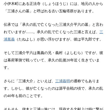
小伊木町にある正法寺（しょうほうじ）には、地元の人から
「三浦さんの墓」と呼ばれる古い五輪塔群があります。
伝承では「承久の乱で亡くなった三浦大介平六の墓」と言わ
れていますが……。承久の乱で亡くなった三浦と言えば、
三
浦胤義
（たねよし）が思い浮かびますが、彼は平九郎です。
そして三浦介平六は胤義の兄・義村（よしむら）ですが、彼
は幕府軍側で戦っていて、承久の乱後20年近く生きていま
す。
さらに「三浦大介」といえば、
三浦義明
の通称でもありま
す。しかし、彼が亡くなったのは源平合戦の頃で、承久の乱
の40年も前のことです。
そもそも、伊木と三浦一族には、現存する文献上は特に繋が