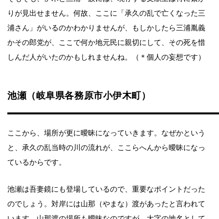
りが見出せません。何故、ここに「承久の乱で亡くなった三
浦さん」がいるのかわかりませんが、もしかしたら三浦胤義
かその郎党が、ここで何か地元民に親切にして、その死を惜
しんだ人がいたのかもしれませんね。（＊個人の妄想です）
池瀬（岐阜県各務原市小伊木町）
ここから、場所が更に曖昧になっていきます。なぜかという
と、承久の乱当時の川の流れが、ここらへんから曖昧になっ
ているからです。
池瀬は吾妻鏡にも登場しているので、重要なポイントだった
のでしょう。対岸には山那（やまな）渡があったと言われて
います。山那渡の場所も曖昧なのですが、大字の地名として