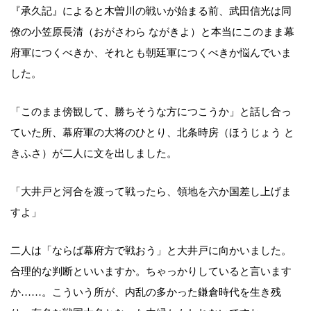
『承久記』によると木曽川の戦いが始まる前、武田信光は同
僚の小笠原長清（おがさわら ながきよ）と本当にこのまま幕
府軍につくべきか、それとも朝廷軍につくべきか悩んでいま
した。
「このまま傍観して、勝ちそうな方につこうか」と話し合っ
ていた所、幕府軍の大将のひとり、北条時房（ほうじょう と
きふさ）が二人に文を出しました。
「大井戸と河合を渡って戦ったら、領地を六か国差し上げま
すよ」
二人は「ならば幕府方で戦おう」と大井戸に向かいました。
合理的な判断といいますか。ちゃっかりしていると言います
か……。こういう所が、内乱の多かった鎌倉時代を生き残