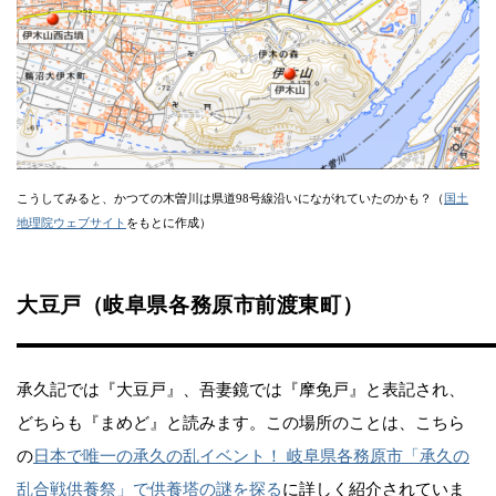
こうしてみると、かつての木曽川は県道98号線沿いにながれていたのかも？（
国土
地理院ウェブサイト
をもとに作成）
大豆戸（岐阜県各務原市前渡東町）
承久記では『大豆戸』、吾妻鏡では『摩免戸』と表記され、
どちらも『まめど』と読みます。この場所のことは、こちら
の
日本で唯一の承久の乱イベント！ 岐阜県各務原市「承久の
乱合戦供養祭」で供養塔の謎を探る
に詳しく紹介されていま