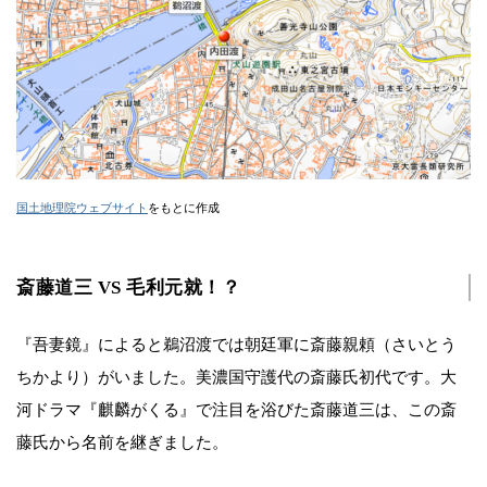
国土地理院ウェブサイト
をもとに作成
斎藤道三 VS 毛利元就！？
『吾妻鏡』によると鵜沼渡では朝廷軍に斎藤親頼（さいとう
ちかより）がいました。美濃国守護代の斎藤氏初代です。大
河ドラマ『麒麟がくる』で注目を浴びた斎藤道三は、この斎
藤氏から名前を継ぎました。