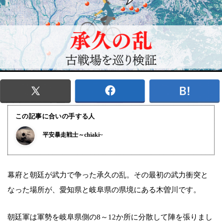
この記事に合いの手する人
平安暴走戦士～chiaki~
幕府と朝廷が武力で争った承久の乱。その最初の武力衝突と
なった場所が、愛知県と岐阜県の県境にある木曽川です。
朝廷軍は軍勢を岐阜県側の8～12か所に分散して陣を張りまし