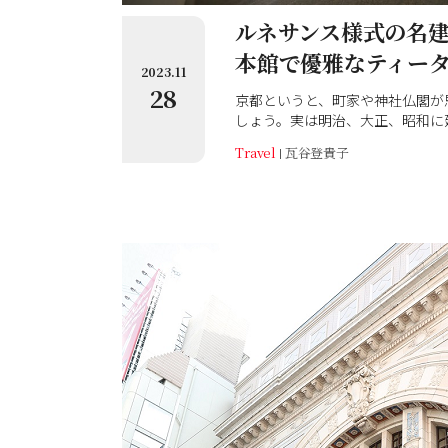
ルネサンス様式の名建
本館で優雅なティー
2023.11
28
京都というと、町家や神社仏閣が
しょう。実は明治、大正、昭和に
だということは、意外に知られて
Travel
瓦谷登貴子
当時のままの姿で、現代に受け継
本館はルネサンス様式の美しい建
5（2023）年、7月からカフェ
みました。