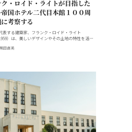
ンク・ロイド・ライトが目指した
～帝国ホテル二代目本館１００周
機に考察する
を代表する建築家、フランク・ロイド・ライト
〜1959）は、美しいデザインやその土地の特性を活か
的な建築、周囲の環境も含めたランドスケープな
黒田直美
世界の注目を集めてきました。2019（令和元）年に
設計したアメリカの建築物が「フランク・ロイド・
20世紀建築作品群」として、世界遺産にも登録され
。そして浮世絵を代表する日本美術の素晴らしさに
、コレクターとして多くの作品を蒐集しました。フ
ロイド・ライトが建てた帝国ホテル二代目本館が100
え、大回顧展も開かれる2023（令和5）年、改めて彼
追います。