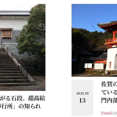
佐賀
てい
2025.01
繋がる石段。超高給
13
門内
奉行所」の知られ
Travel
D