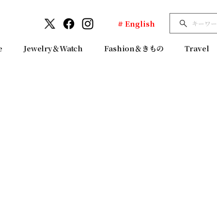
# English
e
Jewelry＆Watch
Fashion＆きもの
Travel