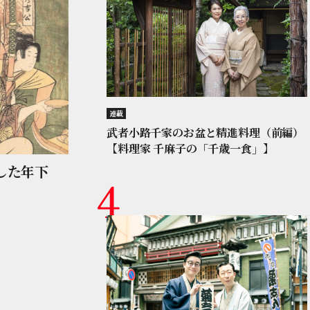
連載
武者小路千家のお盆と精進料理（前編）
【料理家 千麻子の「千歳一食」】
した年下