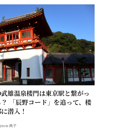
の武雄温泉楼門は東京駅と繋がっ
る？ 「辰野コード」を追って、楼
部に潜入！
yson 尚子