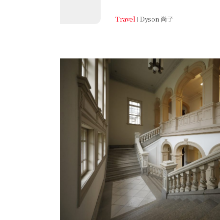
Travel
Dyson 尚子