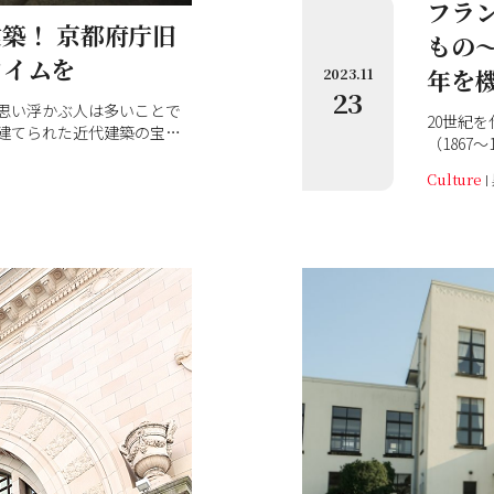
フラ
築！ 京都府庁旧
もの
タイムを
年を
2023.11
23
思い浮かぶ人は多いことで
20世紀
建てられた近代建築の宝庫
（1867
いません。多くの名建築は
した有機
がれています。京都府庁旧
Culture
ど、常に
物で、見学も可能。令和
は、彼の
がオープンしたと聞き、訪ねて
ライトの
ています
も傾倒し
ランク・
周年を迎
の足跡を