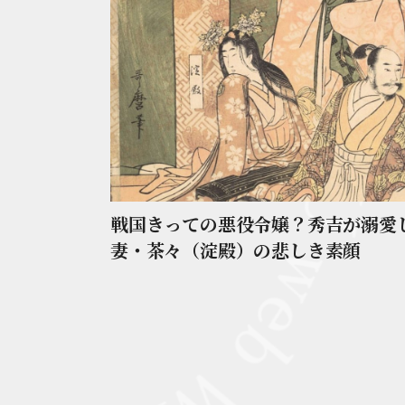
戦国きっての悪役令嬢？秀吉が溺愛
妻・茶々（淀殿）の悲しき素顔