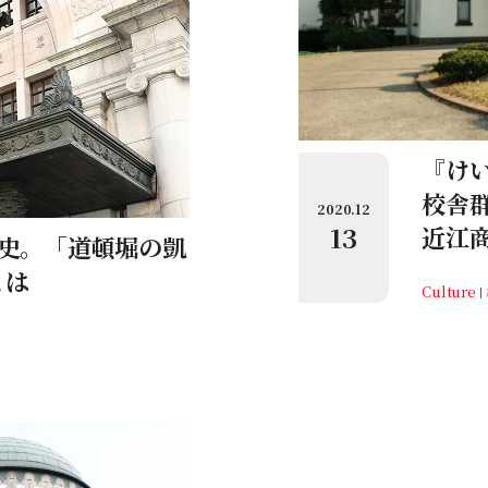
『け
校舎
2020.12
13
近江
歴史。「道頓堀の凱
とは
Culture