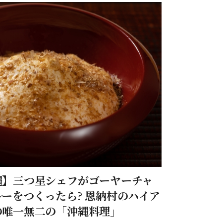
縄】三つ星シェフがゴーヤーチャ
ーをつくったら? 恩納村のハイア
の唯一無二の「沖縄料理」