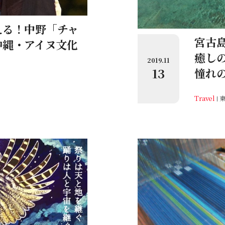
える！中野「チャ
宮古島
沖縄・アイヌ文化
癒し
2019.11
13
憧れ
Travel
東