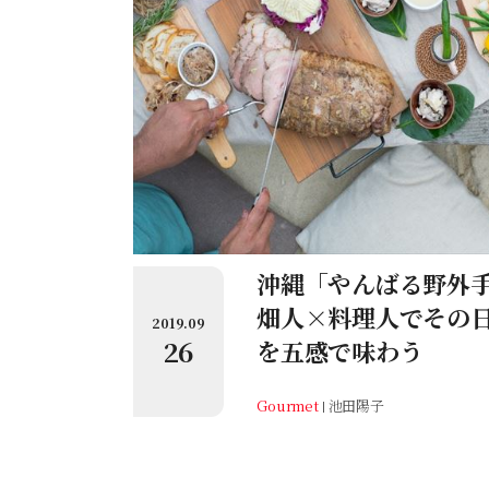
沖縄「やんばる野外
畑人×料理人でその
2019.09
26
を五感で味わう
Gourmet
池田陽子