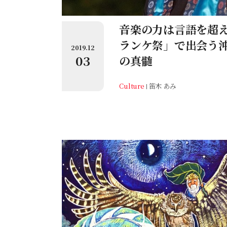
音楽の力は言語を超
ランケ祭」で出会う
2019.12
03
の真髄
Culture
笛木 あみ