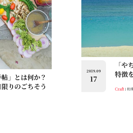
「や
2019.09
特徴
手帖」とは何か？
17
日限りのごちそう
Craft
和