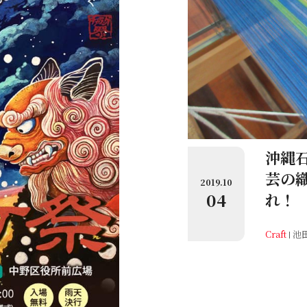
沖縄
芸の
2019.10
04
れ！
Craft
池