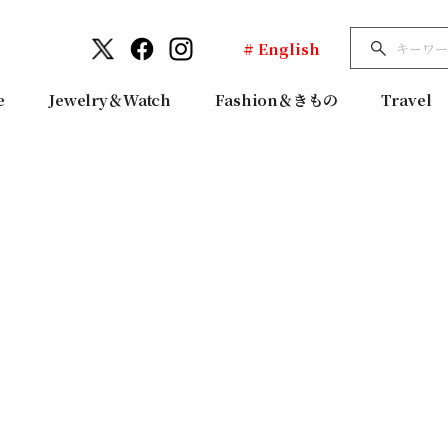
# English
e
Jewelry＆Watch
Fashion＆きもの
Travel