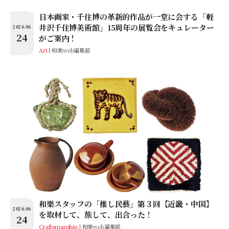
日本画家・千住博の革新的作品が一堂に会する「軽
井沢千住博美術館」15周年の展覧会をキュレーター
2026.06
24
がご案内！
Art
和樂web編集部
和樂スタッフの「推し民藝」第３回【近畿・中国】
2026.06
を取材して、旅して、出合った！
24
Craftsmanship
和樂web編集部