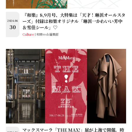
『和樂』8,9月号、大特集は「天才！琳派オールスタ
ーズ」付録は和樂オリジナル「琳派一かわいい芳中
2026.06
30
＆雪佳シール」♡
Culture
和樂web編集部
マックスマーラ「THE MAX!」展が上海で開催。時