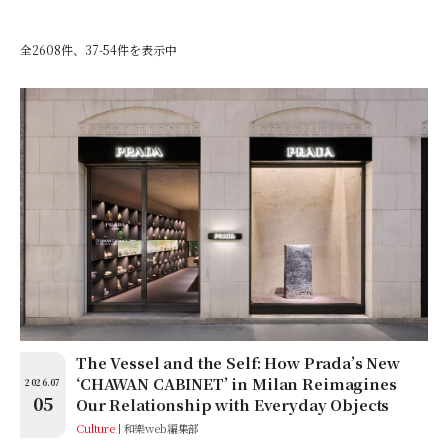
全2608件、37-54件を表示中
The Vessel and the Self: How Prada’s New
‘CHAWAN CABINET’ in Milan Reimagines
2026.07
05
Our Relationship with Everyday Objects
Culture
和樂web編集部