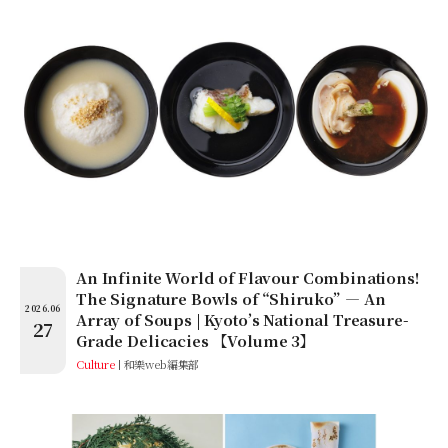
An Infinite World of Flavour Combinations!
The Signature Bowls of “Shiruko” — An
2026.06
Array of Soups | Kyoto’s National Treasure-
27
Grade Delicacies 【Volume 3】
Culture
和樂web編集部