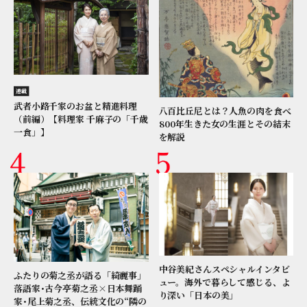
連載
武者小路千家のお盆と精進料理
八百比丘尼とは？人魚の肉を食べ
（前編）【料理家 千麻子の「千歳
800年生きた女の生涯とその結末
一食」】
を解説
中谷美紀さんスペシャルインタビ
ふたりの菊之丞が語る「綺麗事」
ュー。海外で暮らして感じる、よ
落語家･古今亭菊之丞×日本舞踊
り深い「日本の美」
家･尾上菊之丞、伝統文化の“隣の