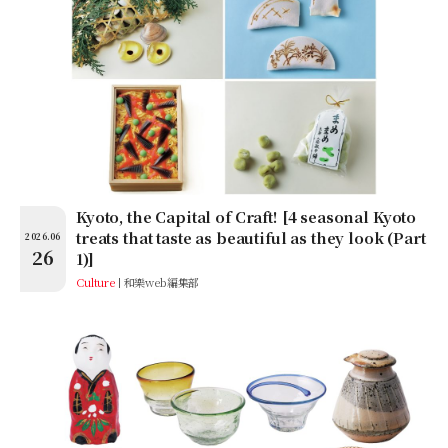
Kyoto, the Capital of Craft! [4 seasonal Kyoto
treats that taste as beautiful as they look (Part
2026.06
26
1)]
Culture
和樂web編集部