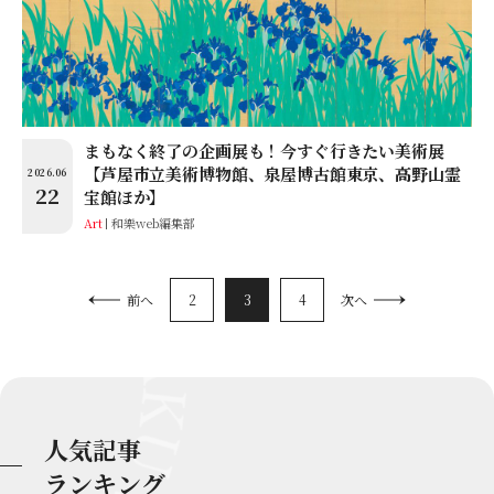
まもなく終了の企画展も！今すぐ行きたい美術展
【芦屋市立美術博物館、泉屋博古館東京、高野山霊
2026.06
22
宝館ほか】
Art
和樂web編集部
2
3
4
前へ
次へ
人気記事
ランキング