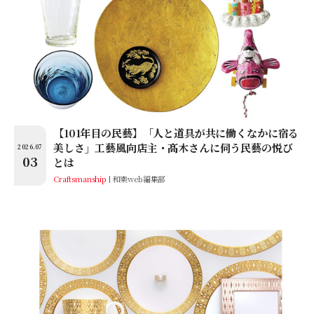
【101年目の民藝】「人と道具が共に働くなかに宿る
美しさ」工藝風向店主・髙木さんに伺う民藝の悦び
2026.07
03
とは
Craftsmanship
和樂web編集部