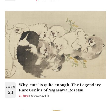
Why ‘cute’ is quite enough: The Legendary,
2026.06
Rare Genius of Nagasawa Rosetsu
23
Culture
和樂web編集部