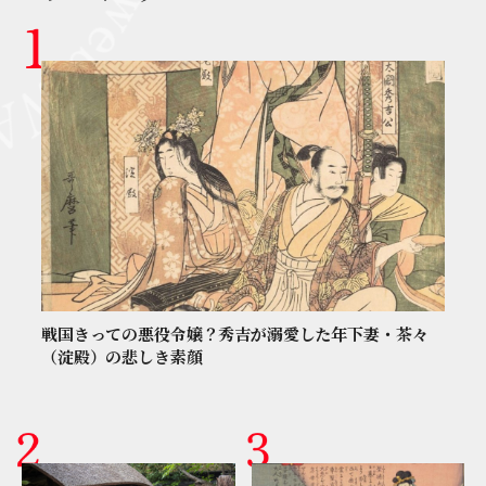
戦国きっての悪役令嬢？秀吉が溺愛した年下妻・茶々
（淀殿）の悲しき素顔