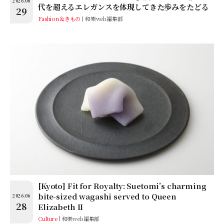
2026.06
代を超えるエレガンスを体現してきた歩みをたどる
29
Fashion＆きもの
和樂web編集部
[Kyoto] Fit for Royalty: Suetomi’s charming
bite-sized wagashi served to Queen
2026.06
28
Elizabeth II
Culture
和樂web編集部