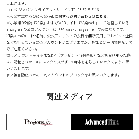
し上げます。
ロエベ ジャパン クライアントサービスTEL03-6215-6116
※和樂本誌ならびに和樂webに関するお問い合わせは
こちら
。
※小学館が雑誌『和樂』およびWEBサイト『和樂web』にて運営している
Instagramの公式アカウントは「@warakumagazine」のみになります。
和樂webのロゴや名称、公式アカウントの投稿を無断使用しプレゼント企画
などを行っている類似アカウントがございますが、弊社とは一切関係ないの
でご注意ください。
類似アカウントから不審なDM（プレゼント当選告知）などを受け取った際
は、記載されたURLにはアクセスせずDM自体を削除していただくようお願
いいたします。
また被害防止のため、同アカウントのブロックをお願いいたします。
関連メディア