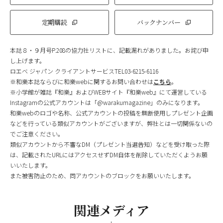
定期購読
バックナンバー
本誌８・９月号P.208の協力社リストに、記載漏れがありました。お詫び申
し上げます。
ロエベ ジャパン クライアントサービスTEL03-6215-6116
※和樂本誌ならびに和樂webに関するお問い合わせは
こちら
。
※小学館が雑誌『和樂』およびWEBサイト『和樂web』にて運営している
Instagramの公式アカウントは「@warakumagazine」のみになります。
和樂webのロゴや名称、公式アカウントの投稿を無断使用しプレゼント企画
などを行っている類似アカウントがございますが、弊社とは一切関係ないの
でご注意ください。
類似アカウントから不審なDM（プレゼント当選告知）などを受け取った際
は、記載されたURLにはアクセスせずDM自体を削除していただくようお願
いいたします。
また被害防止のため、同アカウントのブロックをお願いいたします。
関連メディア