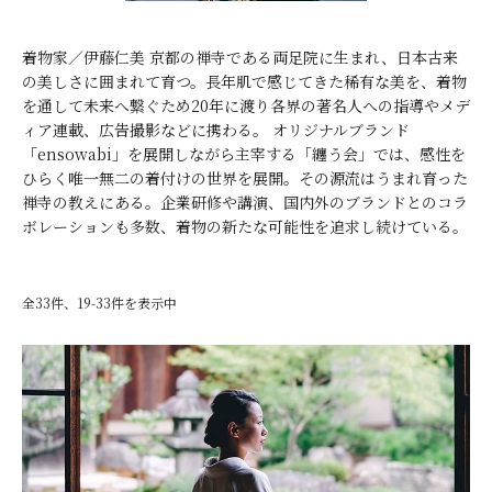
着物家／伊藤仁美 京都の禅寺である両足院に生まれ、日本古来
の美しさに囲まれて育つ。長年肌で感じてきた稀有な美を、着物
を通して未来へ繋ぐため20年に渡り各界の著名人への指導やメデ
ィア連載、広告撮影などに携わる。 オリジナルブランド
「ensowabi」を展開しながら主宰する「纏う会」では、感性を
ひらく唯一無二の着付けの世界を展開。その源流はうまれ育った
禅寺の教えにある。企業研修や講演、国内外のブランドとのコラ
ボレーションも多数、着物の新たな可能性を追求し続けている。
全33件、19-33件を表示中