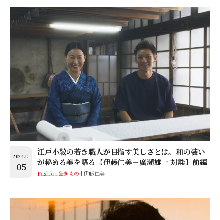
江戸小紋の若き職人が目指す美しさとは。和の装い
2024.12
が秘める美を語る【伊藤仁美＋廣瀬雄一 対談】前編
05
Fashion＆きもの
伊藤仁美