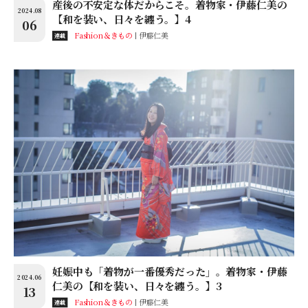
産後の不安定な体だからこそ。着物家・伊藤仁美の
2024.08
【和を装い、日々を纏う。】4
06
Fashion＆きもの
伊藤仁美
連載
妊娠中も「着物が一番優秀だった」。着物家・伊藤
2024.06
仁美の【和を装い、日々を纏う。】3
13
Fashion＆きもの
伊藤仁美
連載