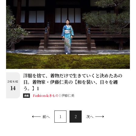
洋服を捨て、着物だけで生きていくと決めたあの
日。着物家・伊藤仁美の【和を装い、日々を纏
2024.02
14
う。】1
Fashion＆きもの
伊藤仁美
連載
1
2
前へ
次へ