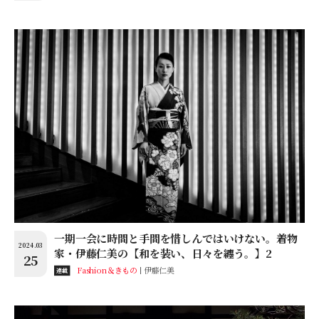
一期一会に時間と手間を惜しんではいけない。着物
2024.03
家・伊藤仁美の【和を装い、日々を纏う。】2
25
Fashion＆きもの
伊藤仁美
連載