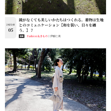
鏡がなくても美しいかたちはつくれる。着物は生地
とのコミュニケーション【和を装い、日々を纏
2025.03
05
う。】 7
Fashion＆きもの
伊藤仁美
連載