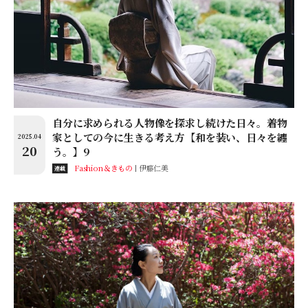
自分に求められる人物像を探求し続けた日々。着物
家としての今に生きる考え方【和を装い、日々を纏
2025.04
20
う。】9
Fashion＆きもの
伊藤仁美
連載