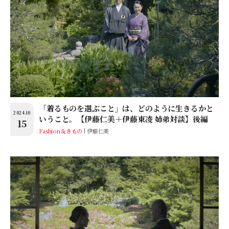
「着るものを選ぶこと」は、どのように生きるかと
2024.10
いうこと。【伊藤仁美＋伊藤東凌 姉弟対談】後編
15
Fashion＆きもの
伊藤仁美