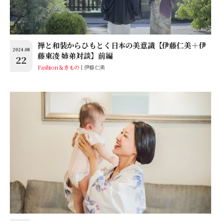
禅と和装からひもとく日本の美意識【伊藤仁美＋伊
2024.08
藤東凌 姉弟対談】前編
22
Fashion＆きもの
伊藤仁美