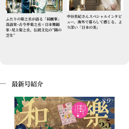
中谷美紀さんスペシャルインタビ
ふたりの菊之丞が語る「綺麗事」
ュー。海外で暮らして感じる、よ
落語家･古今亭菊之丞×日本舞踊
り深い「日本の美」
家･尾上菊之丞、伝統文化の“隣の
芝生”
最新号紹介