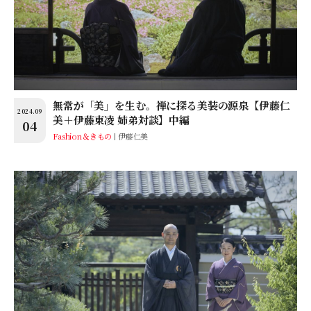
無常が「美」を生む。禅に探る美装の源泉【伊藤仁
2024.09
美＋伊藤東凌 姉弟対談】中編
04
Fashion＆きもの
伊藤仁美