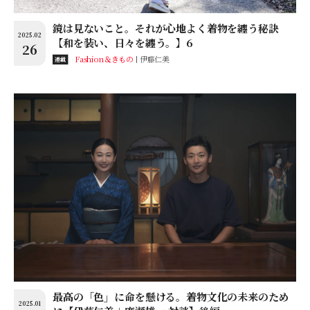
鏡は見ないこと。それが心地よく着物を纏う秘訣
2025.02
【和を装い、日々を纏う。】6
26
Fashion＆きもの
伊藤仁美
連載
最高の「色」に命を懸ける。着物文化の未来のため
2025.01