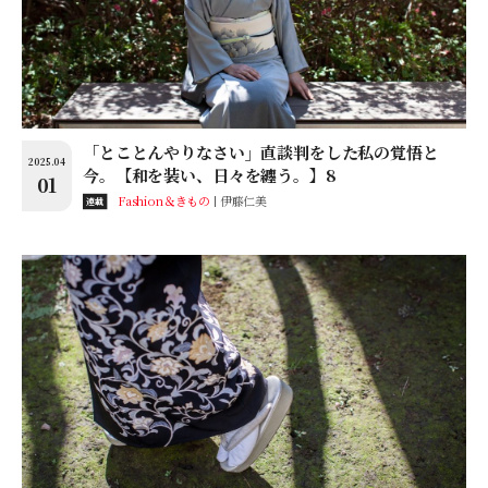
「とことんやりなさい」直談判をした私の覚悟と
2025.04
今。【和を装い、日々を纏う。】8
01
Fashion＆きもの
伊藤仁美
連載