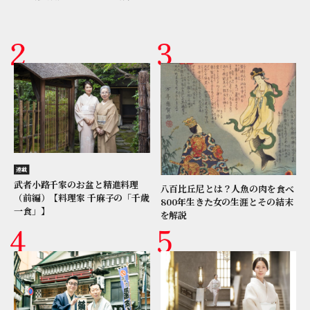
連載
武者小路千家のお盆と精進料理
八百比丘尼とは？人魚の肉を食べ
（前編）【料理家 千麻子の「千歳
800年生きた女の生涯とその結末
一食」】
を解説