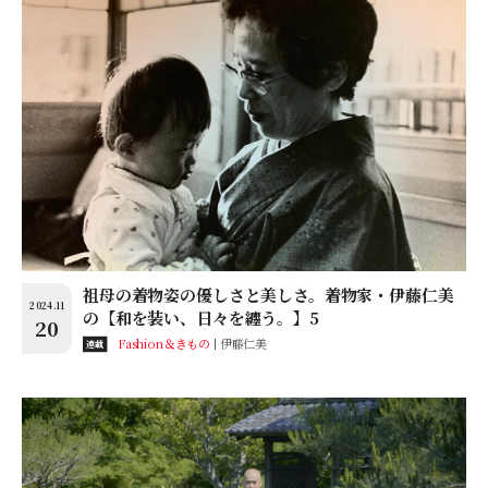
祖母の着物姿の優しさと美しさ。着物家・伊藤仁美
2024.11
の【和を装い、日々を纏う。】5
20
Fashion＆きもの
伊藤仁美
連載