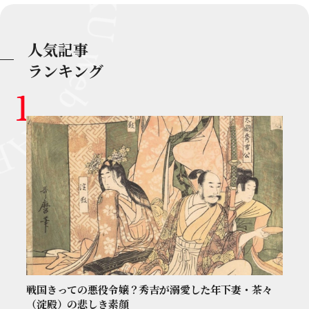
人気記事
ランキング
戦国きっての悪役令嬢？秀吉が溺愛した年下妻・茶々
（淀殿）の悲しき素顔