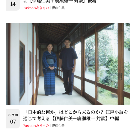
に【伊藤仁美＋廣瀬雄一 対談】後編
14
Fashion＆きもの
伊藤仁美
「日本的な何か」はどこから来るのか？ 江戸小紋を
2025.01
通じて考える【伊藤仁美＋廣瀬雄一 対談】中編
07
Fashion＆きもの
伊藤仁美