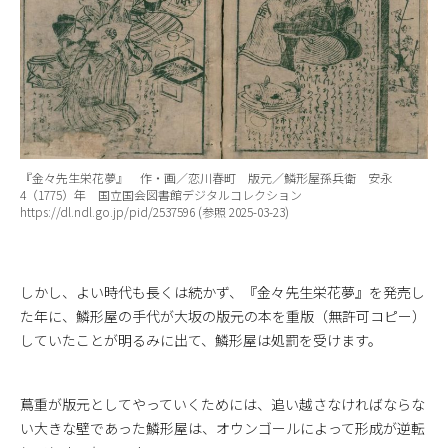
『金々先生栄花夢』 作・画／恋川春町 版元／鱗形屋孫兵衛 安永
4（1775）年 国立国会図書館デジタルコレクション
https://dl.ndl.go.jp/pid/2537596 (参照 2025-03-23)
しかし、よい時代も長くは続かず、『金々先生栄花夢』を発売し
た年に、鱗形屋の手代が大坂の版元の本を重版（無許可コピー）
していたことが明るみに出て、鱗形屋は処罰を受けます。
蔦重が版元としてやっていくためには、追い越さなければならな
い大きな壁であった鱗形屋は、オウンゴールによって形成が逆転