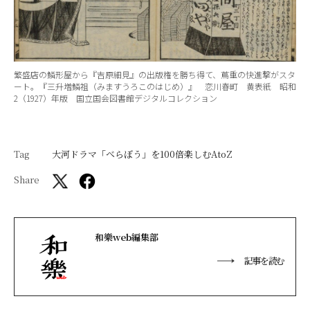
繁盛店の鱗形屋から『吉原細見』の出版権を勝ち得て、蔦重の快進撃がスタ
ート。『三升増鱗祖（みますうろこのはじめ）』 恋川春町 黄表紙 昭和
2（1927）年版 国立国会図書館デジタルコレクション
Tag
大河ドラマ「べらぼう」を100倍楽しむAtoZ
Share
和樂web編集部
記事を読む