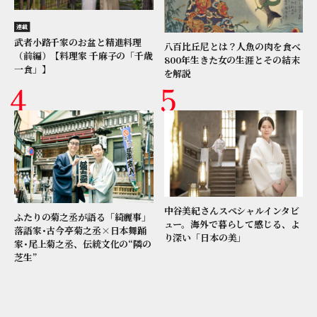
連載
武者小路千家のお盆と精進料理
八百比丘尼とは？人魚の肉を食べ
（前編）【料理家 千麻子の「千歳
800年生きた女の生涯とその結末
一食」】
を解説
中谷美紀さんスペシャルインタビ
ふたりの菊之丞が語る「綺麗事」
ュー。海外で暮らして感じる、よ
落語家･古今亭菊之丞×日本舞踊
り深い「日本の美」
家･尾上菊之丞、伝統文化の“隣の
芝生”