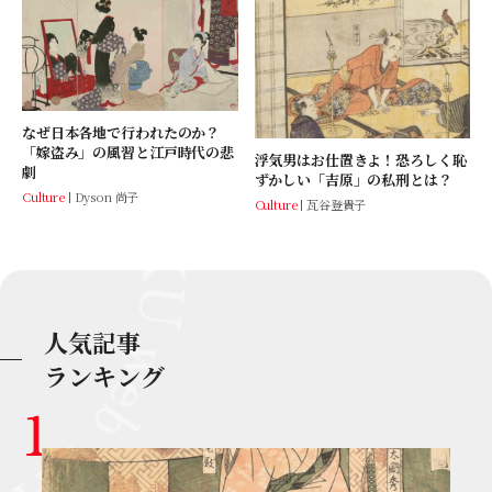
なぜ日本各地で行われたのか？
「嫁盗み」の風習と江戸時代の悲
浮気男はお仕置きよ！恐ろしく恥
劇
ずかしい「吉原」の私刑とは？
Culture
Dyson 尚子
Culture
瓦谷登貴子
人気記事
ランキング