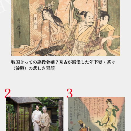
戦国きっての悪役令嬢？秀吉が溺愛した年下妻・茶々
（淀殿）の悲しき素顔