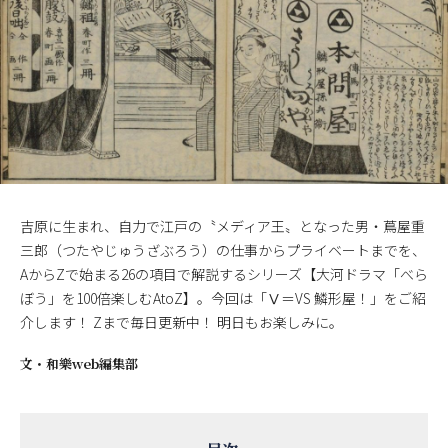
吉原に生まれ、自力で江戸の〝メディア王〟となった男・蔦屋重
三郎（つたやじゅうざぶろう）の仕事からプライベートまでを、
AからZで始まる26の項目で解説するシリーズ【大河ドラマ「べら
ぼう」を100倍楽しむAtoZ】。今回は「Ⅴ＝VS 鱗形屋！」をご紹
介します！ Zまで毎日更新中！ 明日もお楽しみに。
文・
和樂web編集部