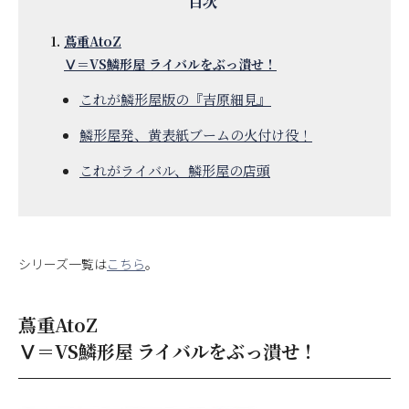
蔦重AtoZ
Ⅴ＝VS鱗形屋 ライバルをぶっ潰せ！
これが鱗形屋版の『吉原細見』
鱗形屋発、黄表紙ブームの火付け役！
これがライバル、鱗形屋の店頭
シリーズ一覧は
こちら
。
蔦重AtoZ
Ⅴ＝VS鱗形屋 ライバルをぶっ潰せ！