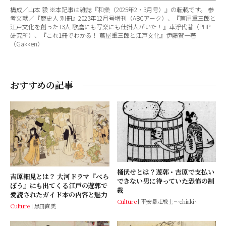
構成／山本 毅 ※本記事は雑誌『和樂（2025年2・3月号）』の転載です。 参
考文献／『歴史人 別冊』2023年12月号増刊（ABCアーク）、『蔦屋重三郎と
江戸文化を創った13人 歌麿にも写楽にも仕掛人がいた！』車浮代著（PHP
研究所）、『これ1冊でわかる！ 蔦屋重三郎と江戸文化』伊藤賀一著
（Gakken）
おすすめの記事
桶伏せとは？遊郭・吉原で支払い
吉原細見とは？ 大河ドラマ『べら
できない男に待っていた恐怖の制
ぼう』にも出てくる江戸の遊郭で
裁
愛読されたガイド本の内容と魅力
Culture
平安暴走戦士～chiaki~
Culture
黒田直美