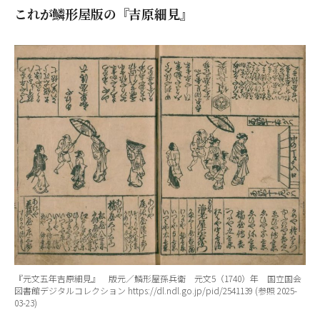
これが鱗形屋版の『吉原細見』
『元文五年吉原細見』 版元／鱗形屋孫兵衛 元文5（1740）年 国立国会
図書館デジタルコレクション https://dl.ndl.go.jp/pid/2541139 (参照 2025-
03-23)