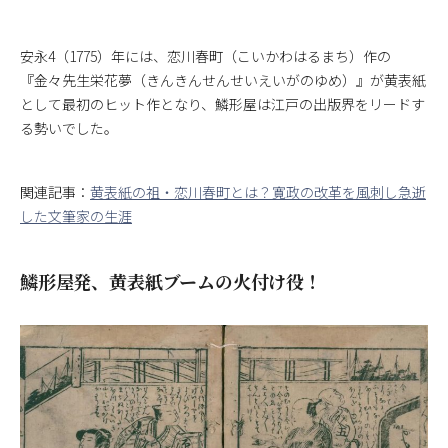
安永4（1775）年には、恋川春町（こいかわはるまち）作の
『金々先生栄花夢（きんきんせんせいえいがのゆめ）』が黄表紙
として最初のヒット作となり、鱗形屋は江戸の出版界をリードす
る勢いでした。
関連記事：
黄表紙の祖・恋川春町とは？寛政の改革を風刺し急逝
した文筆家の生涯
鱗形屋発、黄表紙ブームの火付け役！