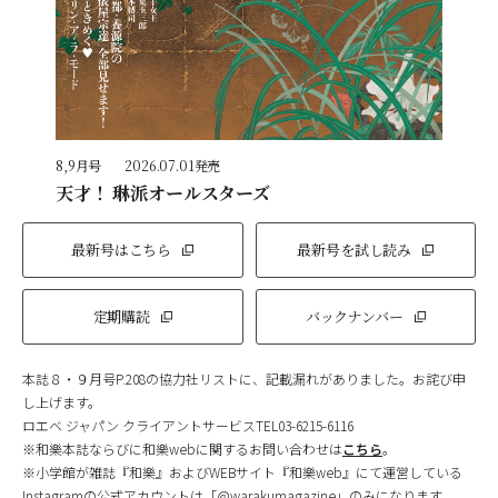
8,9月号
2026.07.01発売
天才！ 琳派オールスターズ
最新号はこちら
最新号を試し読み
定期購読
バックナンバー
本誌８・９月号P.208の協力社リストに、記載漏れがありました。お詫び申
し上げます。
ロエベ ジャパン クライアントサービスTEL03-6215-6116
※和樂本誌ならびに和樂webに関するお問い合わせは
こちら
。
※小学館が雑誌『和樂』およびWEBサイト『和樂web』にて運営している
Instagramの公式アカウントは「@warakumagazine」のみになります。