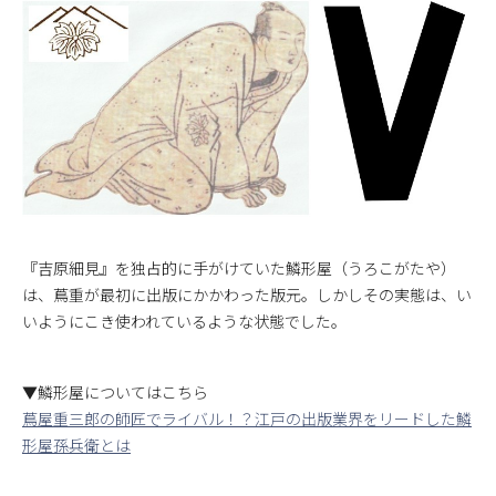
『吉原細見』を独占的に手がけていた鱗形屋（うろこがたや）
は、蔦重が最初に出版にかかわった版元。しかしその実態は、い
いようにこき使われているような状態でした。
▼鱗形屋についてはこちら
蔦屋重三郎の師匠でライバル！？江戸の出版業界をリードした鱗
形屋孫兵衛とは