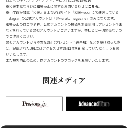
ロエベ ジャパン クライアントサービスTEL03-6215-6116
※和樂本誌ならびに和樂webに関するお問い合わせは
こちら
。
※小学館が雑誌『和樂』およびWEBサイト『和樂web』にて運営している
Instagramの公式アカウントは「@warakumagazine」のみになります。
和樂webのロゴや名称、公式アカウントの投稿を無断使用しプレゼント企画
などを行っている類似アカウントがございますが、弊社とは一切関係ないの
でご注意ください。
類似アカウントから不審なDM（プレゼント当選告知）などを受け取った際
は、記載されたURLにはアクセスせずDM自体を削除していただくようお願
いいたします。
また被害防止のため、同アカウントのブロックをお願いいたします。
関連メディア