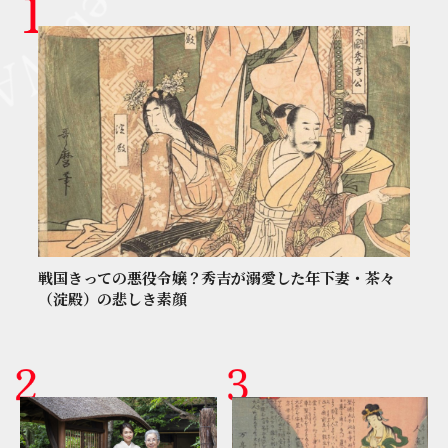
戦国きっての悪役令嬢？秀吉が溺愛した年下妻・茶々
（淀殿）の悲しき素顔