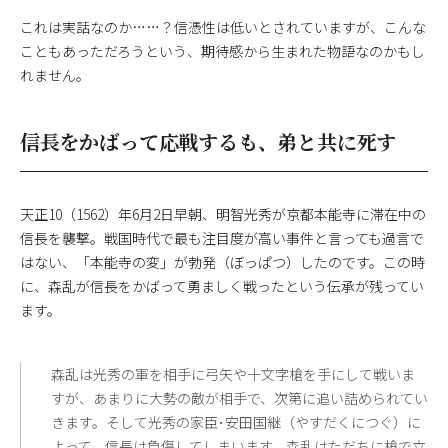
これは実話なのか……？信憑性は低いとされていますが、こんな
こともあっただろうという、期待感から生まれた物語なのかもし
れません。
信長をかばって応戦するも、弟と共に死す
天正10（1562）年6月2日早朝、明智光秀が京都本能寺に滞在中の
信長を襲撃。戦国時代で最も注目度が高い事件と言っても過言で
はない、「本能寺の変」が勃発（ぼっぱつ）したのです。この時
に、森乱が信長をかばって勇ましく戦ったという伝承が残ってい
ます。
森乱は光秀の軍を相手に弓矢や十文字槍を手にして戦いま
すが、あまりに大勢の敵が相手で、次第に追い詰められてい
きます。そして光秀の家臣･安田国継（やすだくにつぐ）に
よって、信長は負傷してしまいます。森乱はただちに槍で立