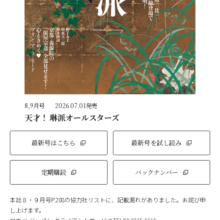
8,9月号
2026.07.01発売
天才！ 琳派オールスターズ
最新号はこちら
最新号を試し読み
定期購読
バックナンバー
本誌８・９月号P.208の協力社リストに、記載漏れがありました。お詫び申
し上げます。