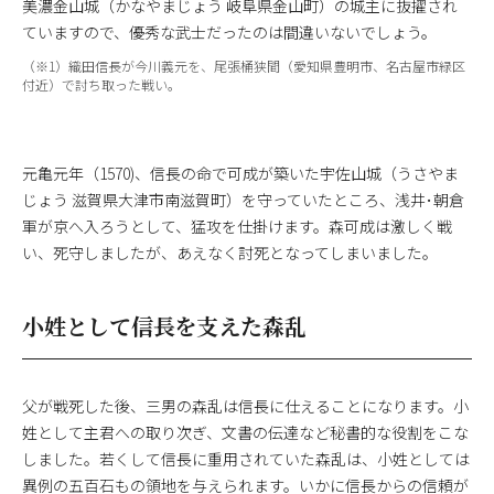
美濃金山城（かなやまじょう 岐阜県金山町）の城主に抜擢され
ていますので、優秀な武士だったのは間違いないでしょう。
（※1）織田信長が今川義元を、尾張桶狭間（愛知県豊明市、名古屋市緑区
付近）で討ち取った戦い。
元亀元年（1570)、信長の命で可成が築いた宇佐山城（うさやま
じょう 滋賀県大津市南滋賀町）を守っていたところ、浅井･朝倉
軍が京へ入ろうとして、猛攻を仕掛けます。森可成は激しく戦
い、死守しましたが、あえなく討死となってしまいました。
小姓として信長を支えた森乱
父が戦死した後、三男の森乱は信長に仕えることになります。小
姓として主君への取り次ぎ、文書の伝達など秘書的な役割をこな
しました。若くして信長に重用されていた森乱は、小姓としては
異例の五百石もの領地を与えられます。いかに信長からの信頼が