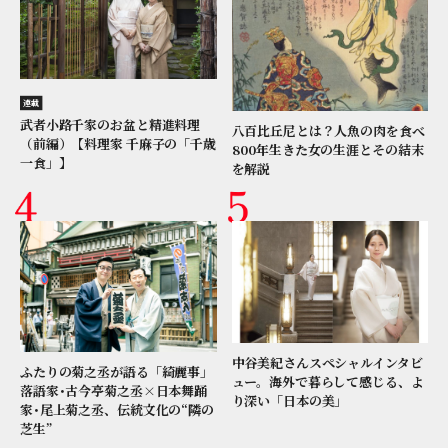
連載
武者小路千家のお盆と精進料理
八百比丘尼とは？人魚の肉を食べ
（前編）【料理家 千麻子の「千歳
800年生きた女の生涯とその結末
一食」】
を解説
中谷美紀さんスペシャルインタビ
ふたりの菊之丞が語る「綺麗事」
ュー。海外で暮らして感じる、よ
落語家･古今亭菊之丞×日本舞踊
り深い「日本の美」
家･尾上菊之丞、伝統文化の“隣の
芝生”