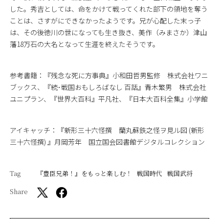
した。秀吉としては、命をかけて戦ってくれた部下の領地を奪う
ことは、さすがにできなかったようです。兄が心配した末っ子
は、その後徳川の世になっても生き抜き、美作（みまさか）津山
藩18万石の大名となって生涯を終えたそうです。
参考書籍：『残念な死に方事典』小和田哲男監修 株式会社ワニ
ブックス、『続･戦国おもしろばなし 百話』青木繁男 株式会社
ユニプラン、『世界大百科』平凡社、『日本大百科全集』小学館
アイキャッチ：『新形三十六怪撰 蘭丸蘇鉄之怪ヲ見ル図 (新形
三十六怪撰) 』月岡芳年 国立国会図書館デジタルコレクション
Tag
『豊臣兄弟！』をもっと楽しむ！
戦国時代
戦国武将
Share