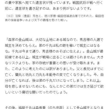
の妻や家族へ宛てた遺言状が残っています。戦国武将が戦へ行く
前に、遺言状を書き記すのは、あまり例がないようです。
（※2）羽柴（豊臣）秀吉と、徳川家康･織田信雄連合軍で行われた、織田信
長の後継者争いおよび天下の覇権を懸けた戦い。
「森家の金山城は、大切な土地にある城なので、秀吉様の人選で
城主を決めてもらえ。弟の千丸は私の跡を継いで城主にはなる
な。千丸は今まで通り、秀吉様のおそばに仕えよ」。金山城が最
前線である以上、城主が戦場に出ることは避けられません。大き
なリスクよりも、家の存続が重要との思いが受け取れます。ま
た、このように考えたのには訳がありました。父と長兄はすでに
亡く、蘭丸と坊丸と力丸も本能寺の変で亡くなりました。今、自
分が亡くなれば、後は弟の千丸だけになってしまう。これ以上、
母を悲しませないためにも、なんとかこの弟だけは生き延びて欲
しいという痛切な願いだったのでしょう。
その後、結局千丸は森長重（のち忠政）として金山城主となりま