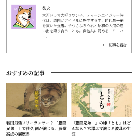
柴犬
大河ドラマ大好きワン子。ティーンエイジャー時
代は、周囲がアイドルに熱中する中、時代劇一筋
を貫いた強者。チワさぶろう君と昭和の大河の思
い出を語り合うことも。自他共に認める、ミーハ
ー。
記事を読む
おすすめの記事
戦国最強フリーランサー？ 『豊臣
『豊臣兄弟！』の姉「とも」はど
兄弟！』で佳久 創が演じる、藤堂
んな人？宮澤エマ演じる波乱の生
高虎の履歴書
涯