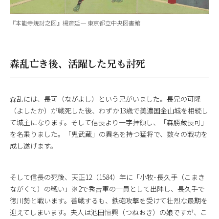
『本能寺焼討之図』楊斎延一 東京都立中央図書館
森乱亡き後、活躍した兄も討死
森乱には、長可（ながよし）という兄がいました。長兄の可隆
（よしたか）が戦死した後、わずか13歳で美濃国金山城を相続し
て城主になります。そして信長より一字拝領し、「森勝蔵長可」
を名乗りました。「鬼武蔵」の異名を持つ猛将で、数々の戦功を
成し遂げます。
そして信長の死後、天正12（1584）年に「小牧･長久手（こまき
ながくて）の戦い」※2で秀吉軍の一員として出陣し、長久手で
徳川勢と戦います。善戦するも、鉄砲攻撃を受けて壮烈な最期を
迎えてしまいます。夫人は池田恒興（つねおき）の娘ですが、こ