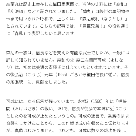
森蘭丸は歴史上実在した織田家家臣で、当時の史料には『森乱』
『乱法師』などと記されていました。「蘭丸」は後世の軍記物や
伝承で用いられた呼称で、正しくは、『森乱成利（なりとし）』
とされています。こちらの記事では、『豊臣兄弟！』の役名通り
に「森乱」で表記したいと思います。
森乱の一族は、信長などを支えた有能な武士でしたが、一般には
詳しく知られていません。森乱の父･森三左衛門可成（よしな
り）は、初めは美濃の斎藤氏に仕えていたといわれています。そ
の後弘治（こうじ）元年（1555）ごろから織田信長に従い、信長
の尾張統一に、貢献をしました。
可成には、ある伝承が残っています。永禄3（1560）年に「桶狭
間（おけはざま）の戦い」※1で、信長が徒歩で本陣に近づこう
としたのを可成が止めたというもの。可成の進言で、乗馬のまま
奇襲をしかけたことから、この作戦は成功を収めたと伝わります
が、真偽はわかりません。けれども、可成は数々の戦功を残し、