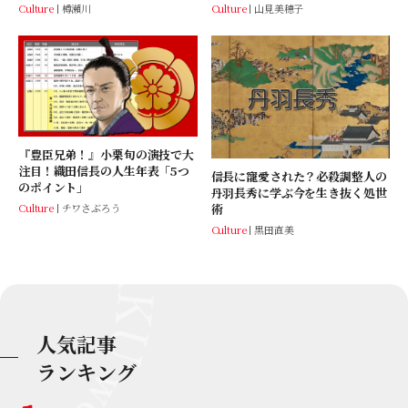
Culture
樽瀬川
Culture
山見美穂子
『豊臣兄弟！』小栗旬の演技で大
注目！織田信長の人生年表「5つ
信長に寵愛された？必殺調整人の
のポイント」
丹羽長秀に学ぶ今を生き抜く処世
Culture
チワさぶろう
術
Culture
黒田直美
人気記事
ランキング