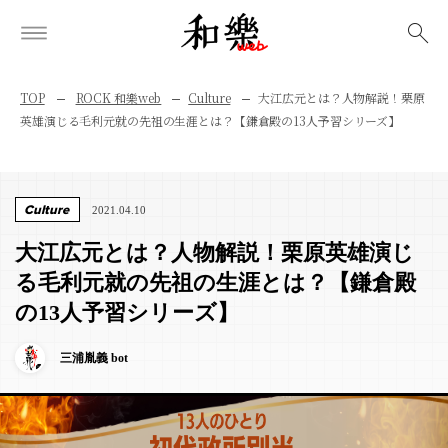
検索
TOP
ROCK 和樂web
Culture
大江広元とは？人物解説！栗原
英雄演じる毛利元就の先祖の生涯とは？【鎌倉殿の13人予習シリーズ】
Culture
2021.04.10
大江広元とは？人物解説！栗原英雄演じ
る毛利元就の先祖の生涯とは？【鎌倉殿
の13人予習シリーズ】
三浦胤義 bot