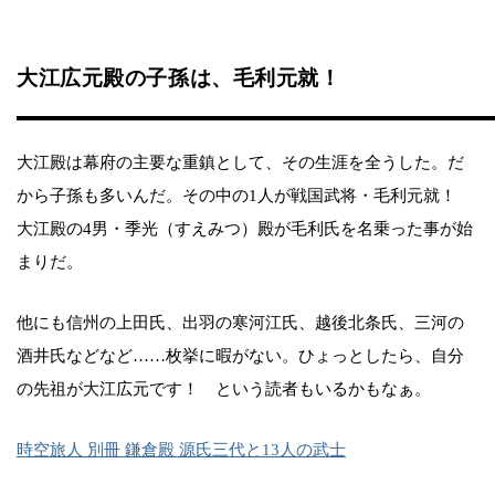
大江広元殿の子孫は、毛利元就！
大江殿は幕府の主要な重鎮として、その生涯を全うした。だ
から子孫も多いんだ。その中の1人が戦国武将・毛利元就！
大江殿の4男・季光（すえみつ）殿が毛利氏を名乗った事が始
まりだ。
他にも信州の上田氏、出羽の寒河江氏、越後北条氏、三河の
酒井氏などなど……枚挙に暇がない。ひょっとしたら、自分
の先祖が大江広元です！ という読者もいるかもなぁ。
時空旅人 別冊 鎌倉殿 源氏三代と13人の武士