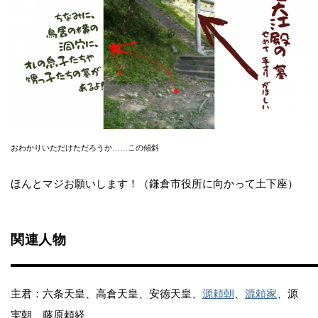
おわかりいただけただろうか……この傾斜
ほんとマジお願いします！（鎌倉市役所に向かって土下座）
関連人物
主君：六条天皇、高倉天皇、安徳天皇、
源頼朝
、
源頼家
、源
実朝、藤原頼経