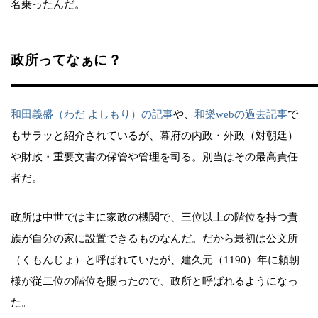
名乗ったんだ。
政所ってなぁに？
和田義盛（わだ よしもり）の記事
や、
和樂webの過去記事
で
もサラッと紹介されているが、幕府の内政・外政（対朝廷）
や財政・重要文書の保管や管理を司る。別当はその最高責任
者だ。
政所は中世では主に家政の機関で、三位以上の階位を持つ貴
族が自分の家に設置できるものなんだ。だから最初は公文所
（くもんじょ）と呼ばれていたが、建久元（1190）年に頼朝
様が従二位の階位を賜ったので、政所と呼ばれるようになっ
た。