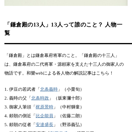
「鎌倉殿の13人」13人って誰のこと？ 人物一
覧
「鎌倉殿」とは鎌倉幕府将軍のこと。「鎌倉殿の十三人」
は、鎌倉幕府の二代将軍・源頼家を支えた十三人の御家人の
物語です。和樂webによる各人物の解説記事はこちら！
1. 伊豆の若武者「
北条義時
」（小栗旬）
2. 義時の父「
北条時政
」（坂東彌十郎）
3. 御家人筆頭「
梶原景時
」（中村獅童）
4. 頼朝の側近「
比企能員
」（佐藤二朗）
5. 頼朝の従者「
安達盛長
」（野添義弘）