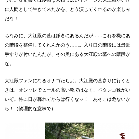
うむ。歴史書では冷徹な人物っぽいイメージの大江殿がいか
に人間として生きて来たかを、どう演じてくれるのか楽しみ
だな！
ちなみに、大江殿の墓は鎌倉にあるんだが……これを機にあ
の階段を整備してくれんかのう……。入り口の階段には最近
手すりが付いたんだが、その奥にある大江殿の墓への階段が
な。
大江殿ファンになるオナゴたちよ。大江殿の墓参りに行くと
きは、オシャレでヒールの高い靴ではなく、ペタンコ靴がい
いぞ。特に日が暮れてからは行くなッ！ あそこは危ないか
ら！（物理的な意味で）