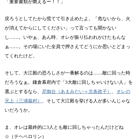
「重要書類が燃えるー！！」
戻ろうとしてたから慌てて引き止めたよ。「危ないから、火
が消えてからにしてください」って言っても聞かない
し……。いやぁ、あん時、オレが振り払われかけたもんな
ぁ……。その場にいた全員で押さえてどうにか思いとどまっ
てくれたけど。
そして、大江殿の恐ろしさが一番解るのは……敵に回った時
だろうなぁ。鎌倉幕府内で「3大敵に回しちゃいけない人」を
選ぶとするなら、
尼御台（あまみだい＝北条政子）
、
オレの
兄上（三浦義村）
、そして大江殿を挙げる人が多いんじゃな
いだろうか。
ま、オレは最終的に3人とも敵に回しちゃったんだけどね
☆（テヘペロリン）