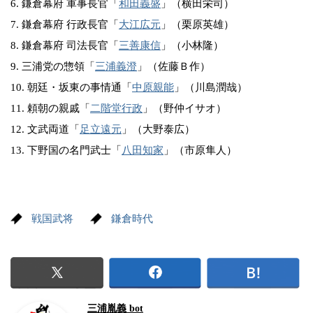
6. 鎌倉幕府 軍事長官「
和田義盛
」（横田栄司）
7. 鎌倉幕府 行政長官「
大江広元
」（栗原英雄）
8. 鎌倉幕府 司法長官「
三善康信
」（小林隆）
9. 三浦党の惣領「
三浦義澄
」（佐藤Ｂ作）
10. 朝廷・坂東の事情通「
中原親能
」（川島潤哉）
11. 頼朝の親戚「
二階堂行政
」（野仲イサオ）
12. 文武両道「
足立遠元
」（大野泰広）
13. 下野国の名門武士「
八田知家
」（市原隼人）
戦国武将
鎌倉時代
三浦胤義 bot