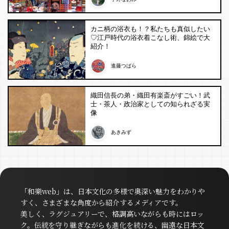
カニ柄の浴衣も！？私たちも真似したい
♡江戸時代の浴衣着こなし術、錦絵で大
紹介！
進藤つばら
織田信長の弟・織田有楽斎がすごい！武
士・茶人・政治家としての知られざる実
像
あきみず
「和樂web」は、日本文化の多様で奥深い魅力をわかりや
すく、さまざまな角度から紹介するメディアです。
美しく、ラグジュアリーで、格調高いながらも時にはロッ
ク。伝統を守り継ぎながらも進化を続ける、幽遠な日本文