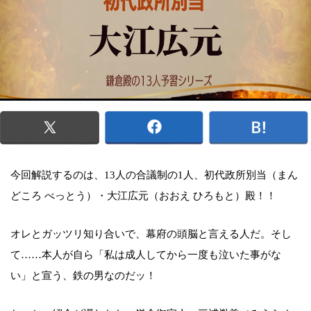
今回解説するのは、13人の合議制の1人、初代政所別当（まん
どころ べっとう）・大江広元（おおえ ひろもと）殿！！
オレとガッツリ知り合いで、幕府の頭脳と言える人だ。そし
て……本人が自ら「私は成人してから一度も泣いた事がな
い」と宣う、鉄の男なのだッ！