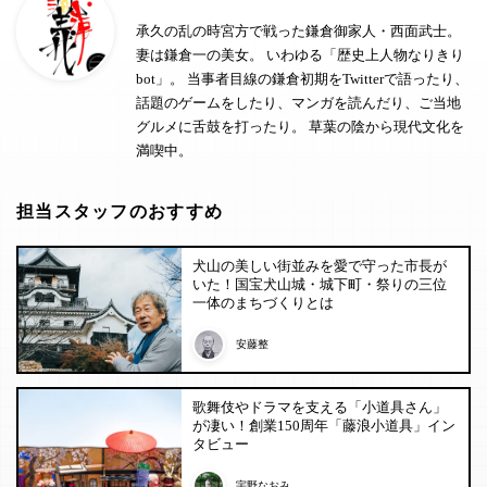
承久の乱の時宮方で戦った鎌倉御家人・西面武士。
妻は鎌倉一の美女。 いわゆる「歴史上人物なりきり
bot」。 当事者目線の鎌倉初期をTwitterで語ったり、
話題のゲームをしたり、マンガを読んだり、ご当地
グルメに舌鼓を打ったり。 草葉の陰から現代文化を
満喫中。
担当スタッフのおすすめ
犬山の美しい街並みを愛で守った市長が
いた！国宝犬山城・城下町・祭りの三位
一体のまちづくりとは
安藤整
歌舞伎やドラマを支える「小道具さん」
が凄い！創業150周年「藤浪小道具」イン
タビュー
宇野なおみ