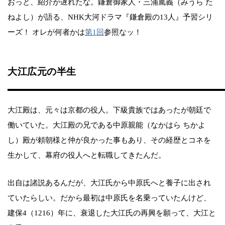
おっと、紹介が遅れたな。鎌倉御家人・三浦胤義（みうら た
ねよし）が語る、NHK大河ドラマ『鎌倉殿の13人』予習シリ
ーズ！ オレが何者かは
第1回
参照なッ！
大江広元の半生
大江殿は、元々は京都の役人。下級貴族ではあったが朝廷で
働いていた。大江殿の兄である中原親能（なかはら ちかよ
し）殿が頼朝様と仲が良かった事もあり、その経歴とコネを
生かして、幕府の役人へと転職してきたんだ。
出自は諸説あるんだが、大江氏から中原氏へと養子に出され
ていたらしい。だから最初は中原氏を名乗っていたんけど、
建保4（1216）年に、衰退した大江氏の再興を願って、大江と