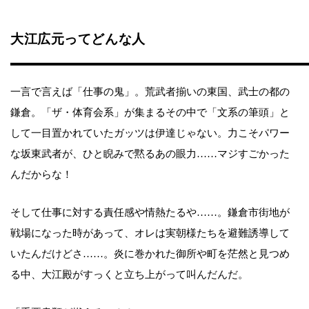
大江広元ってどんな人
一言で言えば「仕事の鬼」。荒武者揃いの東国、武士の都の
鎌倉。「ザ・体育会系」が集まるその中で「文系の筆頭」と
して一目置かれていたガッツは伊達じゃない。力こそパワー
な坂東武者が、ひと睨みで黙るあの眼力……マジすごかった
んだからな！
そして仕事に対する責任感や情熱たるや……。鎌倉市街地が
戦場になった時があって、オレは実朝様たちを避難誘導して
いたんだけどさ……。炎に巻かれた御所や町を茫然と見つめ
る中、大江殿がすっくと立ち上がって叫んだんだ。