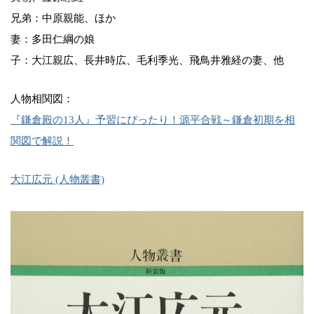
兄弟：中原親能、ほか
妻：多田仁綱の娘
子：大江親広、長井時広、毛利季光、飛鳥井雅経の妻、他
人物相関図：
『鎌倉殿の13人』予習にぴったり！源平合戦～鎌倉初期を相
関図で解説！
大江広元 (人物叢書)