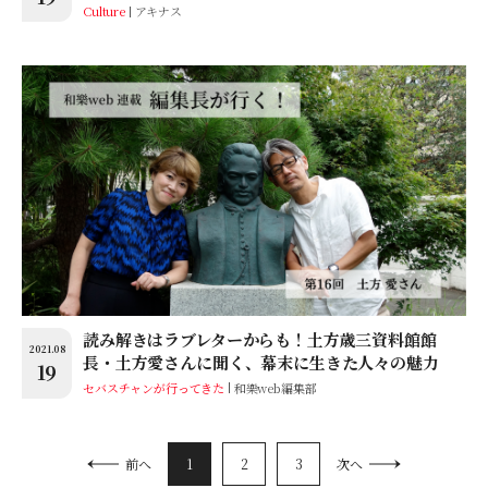
Culture
アキナス
読み解きはラブレターからも！土方歳三資料館館
2021.08
長・土方愛さんに聞く、幕末に生きた人々の魅力
19
セバスチャンが行ってきた
和樂web編集部
1
2
3
前へ
次へ