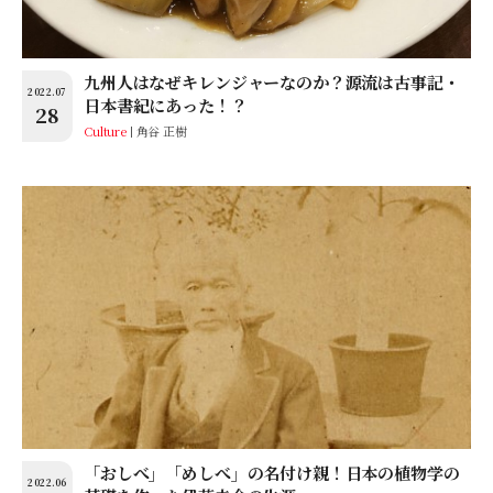
九州人はなぜキレンジャーなのか？源流は古事記・
2022.07
日本書紀にあった！？
28
Culture
角谷 正樹
「おしべ」「めしべ」の名付け親！日本の植物学の
2022.06