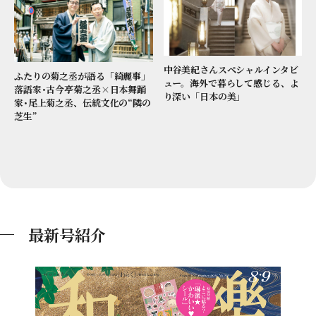
中谷美紀さんスペシャルインタビ
ふたりの菊之丞が語る「綺麗事」
ュー。海外で暮らして感じる、よ
落語家･古今亭菊之丞×日本舞踊
り深い「日本の美」
家･尾上菊之丞、伝統文化の“隣の
芝生”
最新号紹介