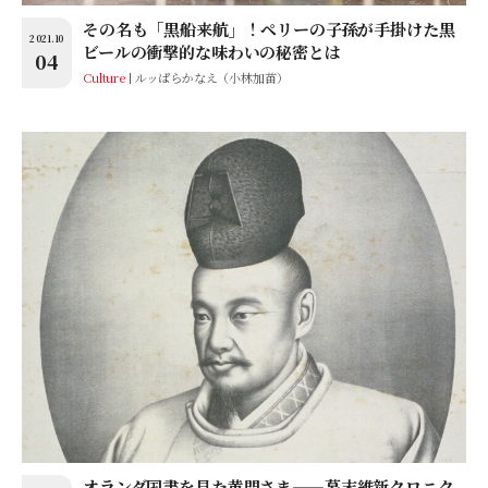
その名も「黒船来航」！ペリーの子孫が手掛けた黒
2021.10
ビールの衝撃的な味わいの秘密とは
04
Culture
ルッぱらかなえ（小林加苗）
オランダ国書を見た黄門さま——幕末維新クロニク