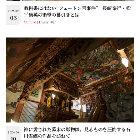
教科書にはない“フェートン号事件”！長崎奉行・松
2025.02
平康英の衝撃の幕引きとは
03
Culture
Dyson 尚子
神に愛された幕末の彫物師。見るものを圧倒する石
2024.06
川雲蝶の作品を訪ねて
10