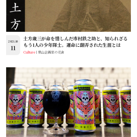
土方歳三が命を惜しんだ市村鉄之助と、知られざる
2021.10
もう1人の少年隊士。運命に翻弄された生涯とは
11
Culture
里山企画菜の花舎