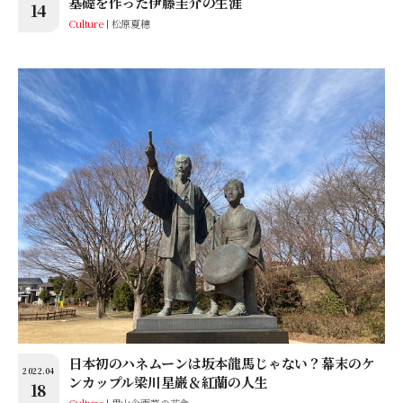
基礎を作った伊藤圭介の生涯
14
Culture
松原夏穂
日本初のハネムーンは坂本龍馬じゃない？幕末のケ
2022.04
ンカップル梁川星巌＆紅蘭の人生
18
Culture
里山企画菜の花舎