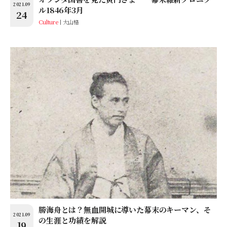
2021.09
ル1846年3月
24
Culture
大山格
勝海舟とは？無血開城に導いた幕末のキーマン、そ
2021.09
の生涯と功績を解説
19