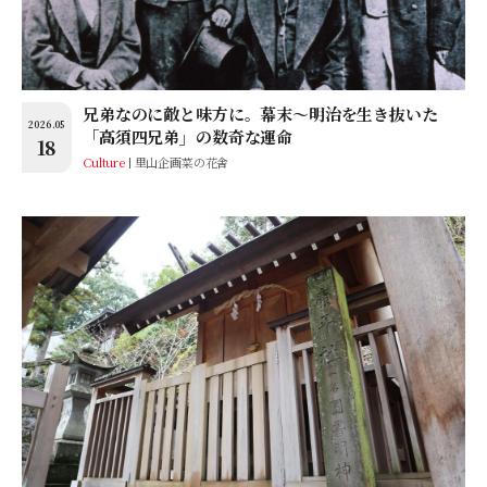
兄弟なのに敵と味方に。幕末～明治を生き抜いた
2026.05
「高須四兄弟」の数奇な運命
18
Culture
里山企画菜の花舎