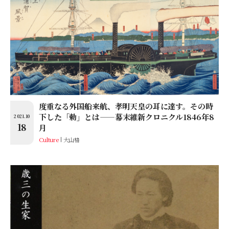
度重なる外国船来航、孝明天皇の耳に達す。その時
下した「勅」とは——幕末維新クロニクル1846年8
2021.10
18
月
Culture
大山格