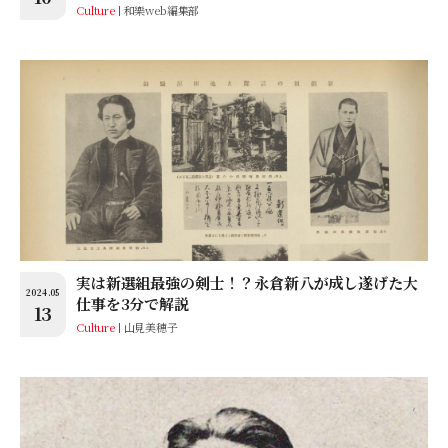
Culture
和樂web編集部
実は新選組最強の剣士！？永倉新八が成し遂げた大
2024.05
仕事を3分で解説
13
Culture
山見美穂子