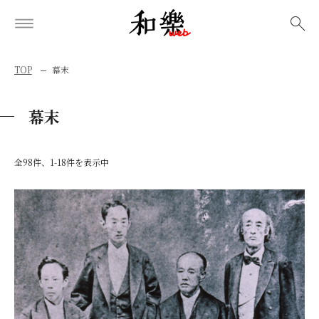
検索
TOP
幕末
幕末
全98件、1-18件を表示中