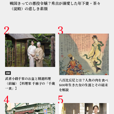
戦国きっての悪役令嬢？秀吉が溺愛した年下妻・茶々
（淀殿）の悲しき素顔
連載
武者小路千家のお盆と精進料理
八百比丘尼とは？人魚の肉を食べ
（前編）【料理家 千麻子の「千歳
800年生きた女の生涯とその結末
一食」】
を解説