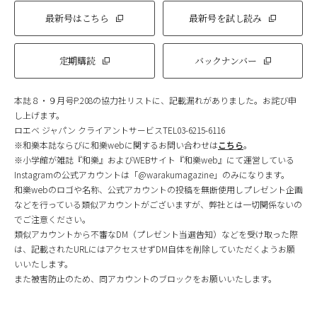
最新号はこちら
最新号を試し読み
定期購読
バックナンバー
本誌８・９月号P.208の協力社リストに、記載漏れがありました。お詫び申
し上げます。
ロエベ ジャパン クライアントサービスTEL03-6215-6116
※和樂本誌ならびに和樂webに関するお問い合わせは
こちら
。
※小学館が雑誌『和樂』およびWEBサイト『和樂web』にて運営している
Instagramの公式アカウントは「@warakumagazine」のみになります。
和樂webのロゴや名称、公式アカウントの投稿を無断使用しプレゼント企画
などを行っている類似アカウントがございますが、弊社とは一切関係ないの
でご注意ください。
類似アカウントから不審なDM（プレゼント当選告知）などを受け取った際
は、記載されたURLにはアクセスせずDM自体を削除していただくようお願
いいたします。
また被害防止のため、同アカウントのブロックをお願いいたします。