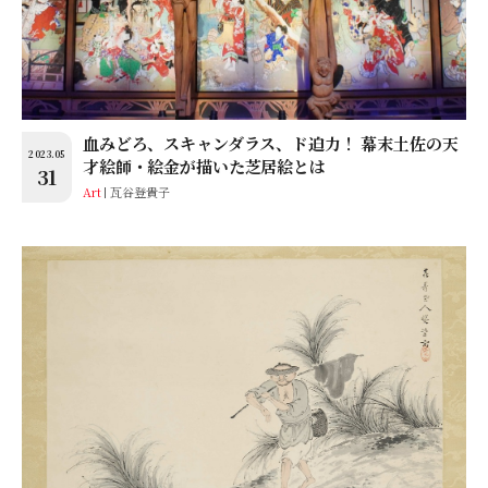
血みどろ、スキャンダラス、ド迫力！ 幕末土佐の天
2023.05
才絵師・絵金が描いた芝居絵とは
31
Art
瓦谷登貴子