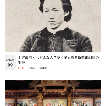
土方歳三とはどんな人？泣く子も黙る新選組副長の
2023.09
生涯
09
Culture
和樂web編集部