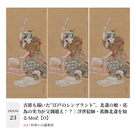
吉原も描いた“江戸のレンブラント”。北斎の娘・応
為の実力が父親超え！？│浮世絵師・葛飾北斎を知
2025.06
23
るAtoZ【O】
Art
和樂web編集部