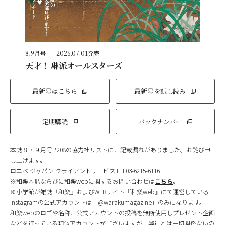
8,9月号
2026.07.01発売
天才！ 琳派オールスターズ
最新号はこちら
最新号を試し読み
定期購読
バックナンバー
本誌８・９月号P.208の協力社リストに、記載漏れがありました。お詫び申
し上げます。
ロエベ ジャパン クライアントサービスTEL03-6215-6116
※和樂本誌ならびに和樂webに関するお問い合わせは
こちら
。
※小学館が雑誌『和樂』およびWEBサイト『和樂web』にて運営している
Instagramの公式アカウントは「@warakumagazine」のみになります。
和樂webのロゴや名称、公式アカウントの投稿を無断使用しプレゼント企画
などを行っている類似アカウントがございますが、弊社とは一切関係ないの