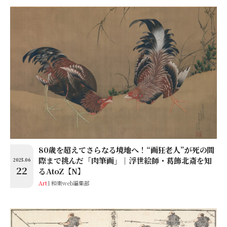
80歳を超えてさらなる境地へ！“画狂老人”が死の間
際まで挑んだ「肉筆画」│浮世絵師・葛飾北斎を知
2025.06
22
るAtoZ【N】
Art
和樂web編集部