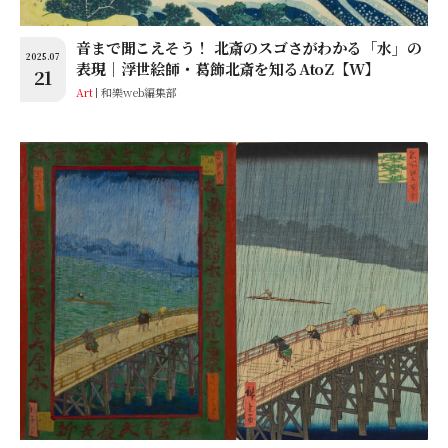
音まで聞こえそう！ 北斎のスゴさがわかる「水」の
2025.07
表現│浮世絵師・葛飾北斎を知るAtoZ【W】
21
Art
和樂web編集部