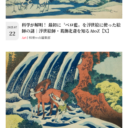
科学が解明！ 最初に〝ベロ藍〟を浮世絵に使った絵
2025.07
師の謎│浮世絵師・葛飾北斎を知るAtoZ【X】
22
Art
和樂web編集部