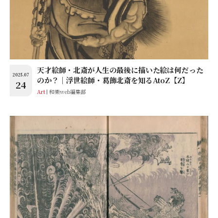
天才絵師・北斎が人生の最後に描いた絵は何だった
2025.07
のか？│浮世絵師・葛飾北斎を知るAtoZ【Z】
24
Art
和樂web編集部