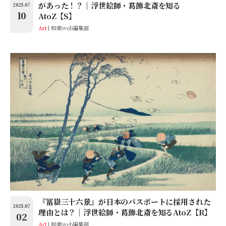
があった！？│浮世絵師・葛飾北斎を知る
2025.07
10
AtoZ【S】
Art
和樂web編集部
『冨嶽三十六景』が日本のパスポートに採用された
2025.07
理由とは？│浮世絵師・葛飾北斎を知るAtoZ【R】
02
Art
和樂web編集部