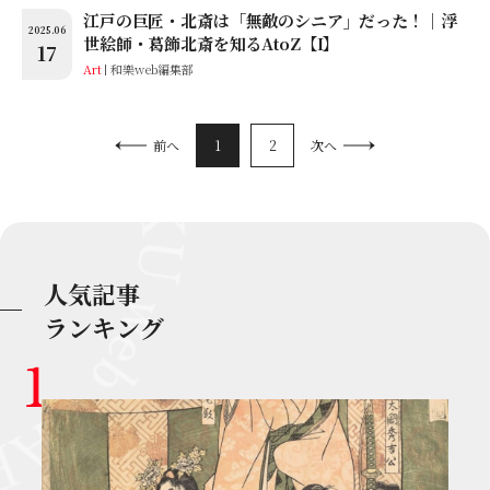
江戸の巨匠・北斎は「無敵のシニア」だった！│浮
2025.06
世絵師・葛飾北斎を知るAtoZ【I】
17
Art
和樂web編集部
1
2
前へ
次へ
人気記事
ランキング