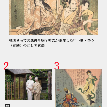
戦国きっての悪役令嬢？秀吉が溺愛した年下妻・茶々
（淀殿）の悲しき素顔
連載