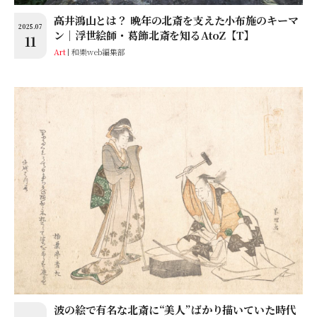
高井鴻山とは？ 晩年の北斎を支えた小布施のキーマ
2025.07
ン│浮世絵師・葛飾北斎を知るAtoZ【T】
11
Art
和樂web編集部
波の絵で有名な北斎に“美人”ばかり描いていた時代