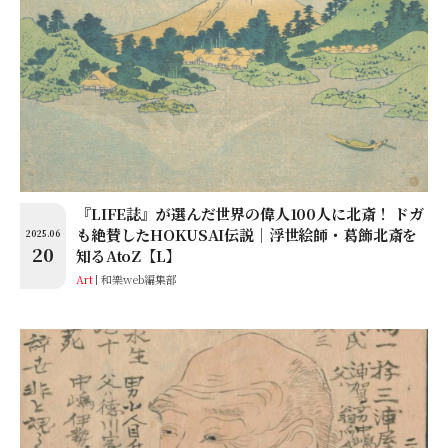
『LIFE誌』が選んだ世界の偉人100人に北斎！ ドガ
も絶賛したHOKUSAI伝説│浮世絵師・葛飾北斎を
2025.06
20
知るAtoZ【L】
Art
和樂web編集部