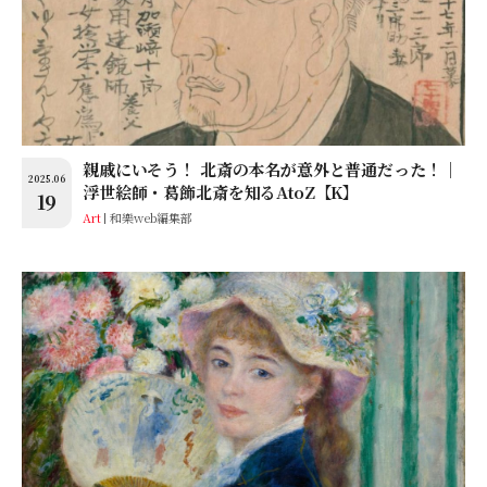
親戚にいそう！ 北斎の本名が意外と普通だった！│
2025.06
浮世絵師・葛飾北斎を知るAtoZ【K】
19
Art
和樂web編集部