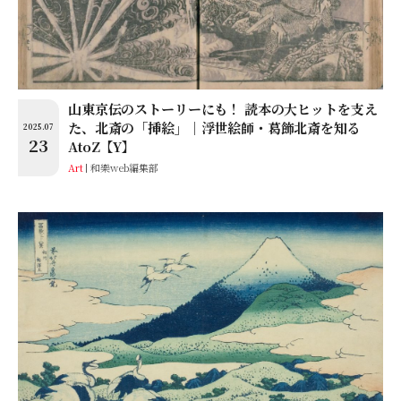
山東京伝のストーリーにも！ 読本の大ヒットを支え
た、北斎の「挿絵」│浮世絵師・葛飾北斎を知る
2025.07
23
AtoZ【Y】
Art
和樂web編集部