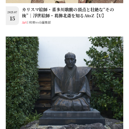
カリスマ絵師・喜多川歌麿の頂点と壮絶な“その
2025.07
後”│浮世絵師・葛飾北斎を知るAtoZ【U】
15
Art
和樂web編集部