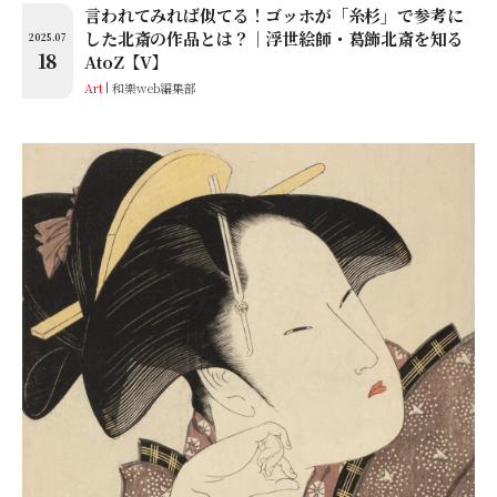
言われてみれば似てる！ゴッホが「糸杉」で参考に
した北斎の作品とは？│浮世絵師・葛飾北斎を知る
2025.07
18
AtoZ【V】
Art
和樂web編集部