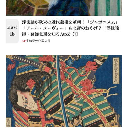
浮世絵が欧米の近代芸術を革新！「ジャポニスム」
「アール・ヌーヴォー」も北斎のおかげ？│浮世絵
2025.06
18
師・葛飾北斎を知るAtoZ【J】
Art
和樂web編集部