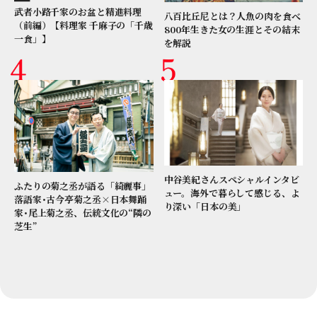
武者小路千家のお盆と精進料理
八百比丘尼とは？人魚の肉を食べ
（前編）【料理家 千麻子の「千歳
800年生きた女の生涯とその結末
一食」】
を解説
中谷美紀さんスペシャルインタビ
ふたりの菊之丞が語る「綺麗事」
ュー。海外で暮らして感じる、よ
落語家･古今亭菊之丞×日本舞踊
り深い「日本の美」
家･尾上菊之丞、伝統文化の“隣の
芝生”