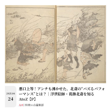
悪口上等！アンチも沸かせた、北斎の“バズるパフォ
ーマンス”とは？│浮世絵師・葛飾北斎を知る
2025.06
24
AtoZ【P】
Art
和樂web編集部