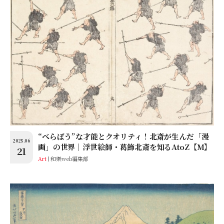
“べらぼう”な才能とクオリティ！北斎が生んだ「漫
2025.06
画」の世界│浮世絵師・葛飾北斎を知るAtoZ【M】
21
Art
和樂web編集部