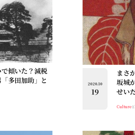
いで傾いた？減税
まさ
男「多田加助」と
坂城
2020.10
19
せいだ
Culture