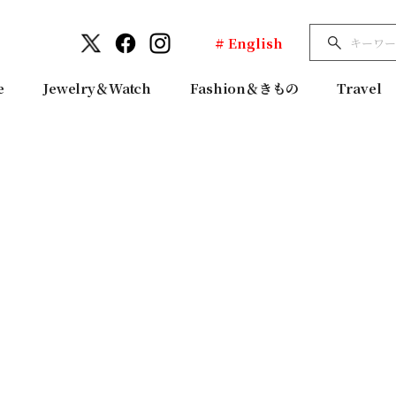
# English
e
Jewelry＆Watch
Fashion＆きもの
Travel