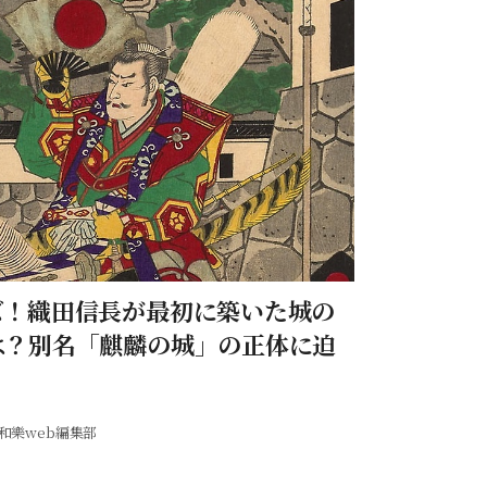
ズ！織田信長が最初に築いた城の
は？別名「麒麟の城」の正体に迫
和樂web編集部