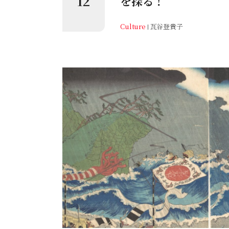
12
を探る！
Culture
瓦谷登貴子