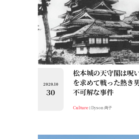
松本城の天守閣は呪
を求めて戦った熱き
2020.10
30
不可解な事件
Culture
Dyson 尚子