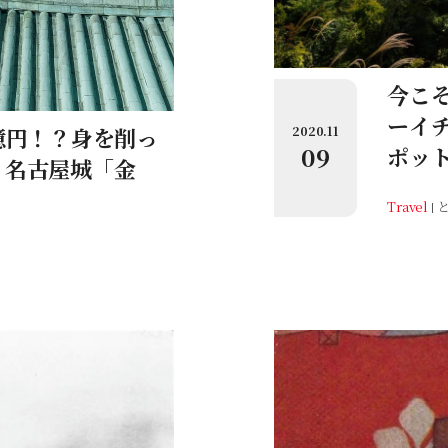
今こそ
ーイ
億円！？身を削っ
2020.11
09
ポッ
、名古屋城「金
Travel