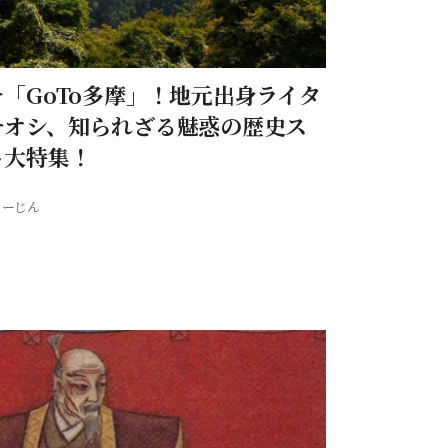
「GoTo多摩」！地元出身ライタ
チオシ、知られざる魅惑の歴史ス
ト大特集！
とーじん