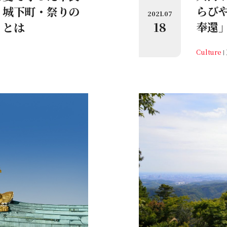
らび
・城下町・祭りの
2021.07
18
奉還
りとは
Culture