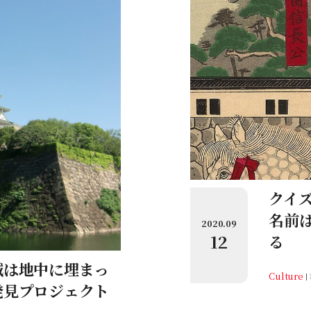
クイ
名前
2020.09
12
る
城は地中に埋まっ
Culture
発見プロジェクト