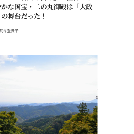
やかな国宝・二の丸御殿は「大政
」の舞台だった！
瓦谷登貴子