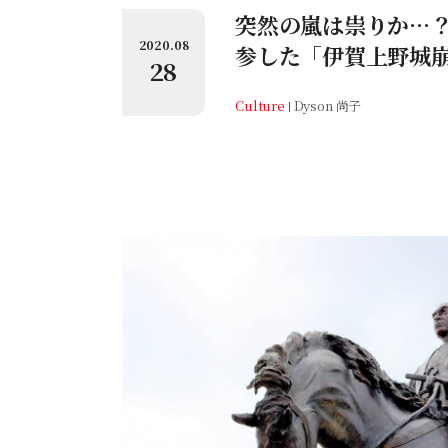
突然の嵐は祟りか…
2020.08
参した「伊賀上野城
28
Culture
Dyson 尚子