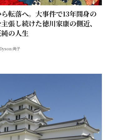
から転落へ。大事件で13年間身の
を主張し続けた徳川家康の側近、
正純の人生
Dyson 尚子