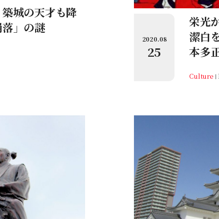
？築城の天才も降
栄光
崩落」の謎
潔白
2020.08
25
本多
Culture