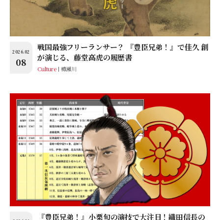
戦国最強フリーランサー？ 『豊臣兄弟！』で佳久 創
2026.02
が演じる、藤堂高虎の履歴書
08
Culture
樽瀬川
『豊臣兄弟！』小栗旬の演技で大注目！織田信長の