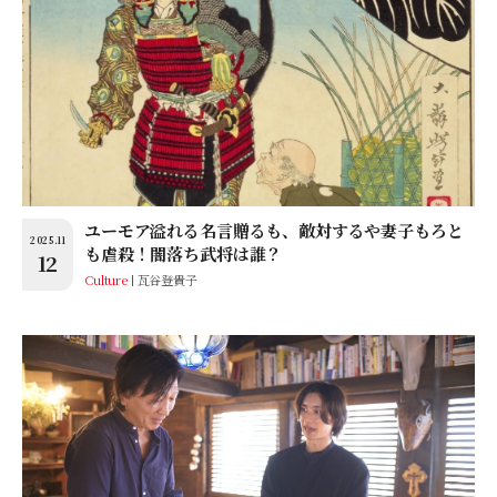
ユーモア溢れる名言贈るも、敵対するや妻子もろと
2025.11
も虐殺！闇落ち武将は誰？
12
Culture
瓦谷登貴子