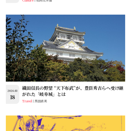
織田信長の野望 “天下布武”が、豊臣秀吉らへ受け継
2026.03
がれた「岐阜城」とは
18
Travel
黒田直美