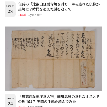
信長の「比叡山延暦寺焼き討ち」から逃れた仏像が
2026.03
長崎に？時代を超えた謎を追って
28
Travel
Dyson 尚子
「無慈悲な要注意人物」細川忠興の意外なミスとそ
2026.03
の理由は？ 実際の手紙を読んでみた
24
Culture
給湯流茶道