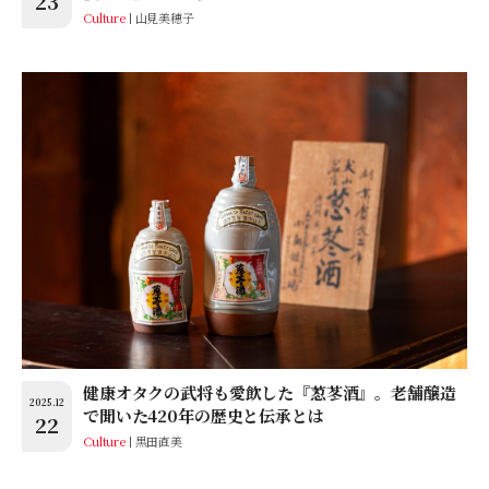
23
Culture
山見美穂子
健康オタクの武将も愛飲した『荵苳酒』。老舗醸造
2025.12
で聞いた420年の歴史と伝承とは
22
Culture
黒田直美