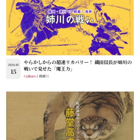
やらかしからの超速リカバリー！ 織田信長が姉川の
2026.03
戦いで見せた「魔王力」
15
Culture
樽瀬川