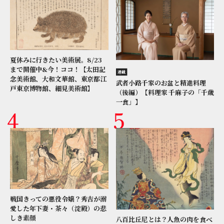
夏休みに行きたい美術展。8/23
まで開催中&今！ココ！【太田記
連載
念美術館、大和文華館、東京都江
武者小路千家のお盆と精進料理
戸東京博物館、細見美術館】
（後編）【料理家 千麻子の「千歳
一食」】
戦国きっての悪役令嬢？秀吉が溺
愛した年下妻・茶々（淀殿）の悲
しき素顔
八百比丘尼とは？人魚の肉を食べ