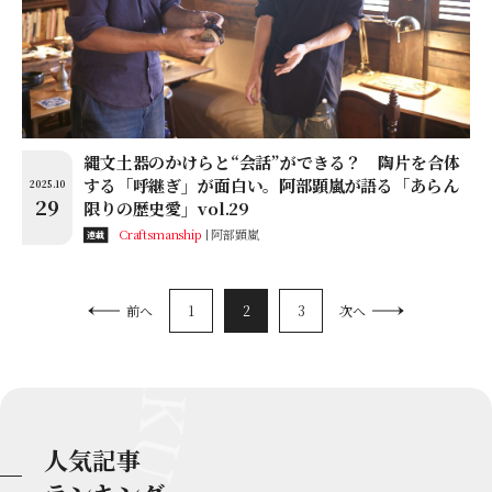
縄文土器のかけらと“会話”ができる？ 陶片を合体
する「呼継ぎ」が面白い。阿部顕嵐が語る「あらん
2025.10
29
限りの歴史愛」vol.29
Craftsmanship
阿部顕嵐
連載
1
2
3
前へ
次へ
人気記事