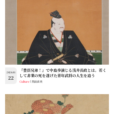
『豊臣兄弟！』で中島歩演じる浅井長政とは。若く
2026.01
して非業の死を遂げた青年武将の人生を追う
22
Culture
黒田直美