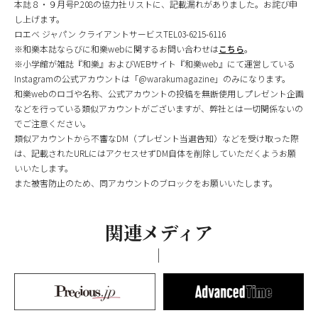
本誌８・９月号P.208の協力社リストに、記載漏れがありました。お詫び申
し上げます。
ロエベ ジャパン クライアントサービスTEL03-6215-6116
※和樂本誌ならびに和樂webに関するお問い合わせは
こちら
。
※小学館が雑誌『和樂』およびWEBサイト『和樂web』にて運営している
Instagramの公式アカウントは「@warakumagazine」のみになります。
和樂webのロゴや名称、公式アカウントの投稿を無断使用しプレゼント企画
などを行っている類似アカウントがございますが、弊社とは一切関係ないの
でご注意ください。
類似アカウントから不審なDM（プレゼント当選告知）などを受け取った際
は、記載されたURLにはアクセスせずDM自体を削除していただくようお願
いいたします。
また被害防止のため、同アカウントのブロックをお願いいたします。
関連メディア