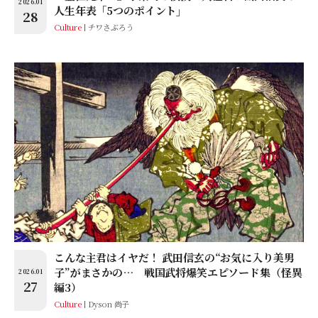
2026.01
人生年表「5つのポイント」
28
Culture
チワさぶろう
こんな主君はイヤだ！ 武田信玄の“お気に入り美男
子”がまさかの… 戦国武将爆笑エピソード集（怪異
2026.01
27
編3）
Culture
Dyson 尚子