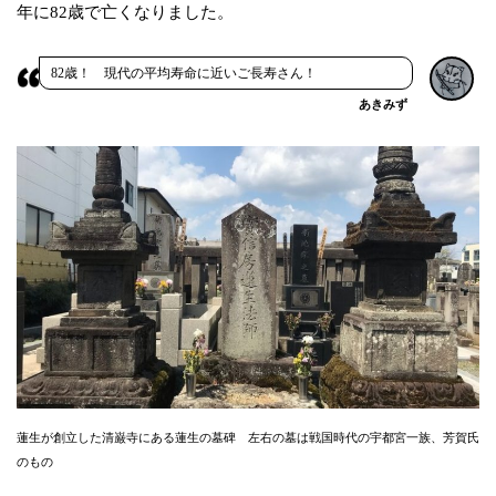
年に82歳で亡くなりました。
82歳！ 現代の平均寿命に近いご長寿さん！
あきみず
蓮生が創立した清巌寺にある蓮生の墓碑 左右の墓は戦国時代の宇都宮一族、芳賀氏
のもの