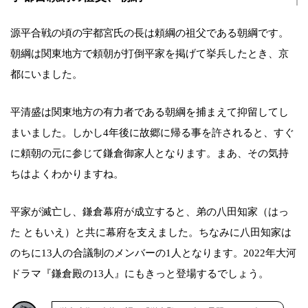
源平合戦の頃の宇都宮氏の長は頼綱の祖父である朝綱です。
朝綱は関東地方で頼朝が打倒平家を掲げて挙兵したとき、京
都にいました。
平清盛は関東地方の有力者である朝綱を捕まえて抑留してし
まいました。しかし4年後に故郷に帰る事を許されると、すぐ
に頼朝の元に参じて鎌倉御家人となります。まあ、その気持
ちはよくわかりますね。
平家が滅亡し、鎌倉幕府が成立すると、弟の八田知家（はっ
た ともいえ）と共に幕府を支えました。ちなみに八田知家は
のちに13人の合議制のメンバーの1人となります。2022年大河
ドラマ『鎌倉殿の13人』にもきっと登場するでしょう。