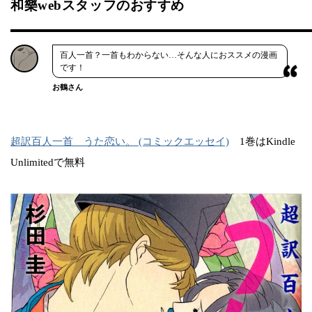
和樂webスタッフのおすすめ
百人一首？一首もわからない…そんな人におススメの漫画
です！
お鶴さん
超訳百人一首 うた恋い。 (コミックエッセイ)
1巻はKindle
Unlimitedで無料