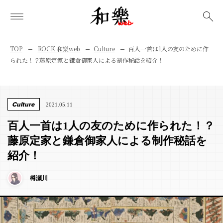
検索
TOP
ROCK 和樂web
Culture
百人一首は1人の友のために作
られた！？藤原定家と鎌倉御家人による制作秘話を紹介！
Culture
2021.05.11
百人一首は1人の友のために作られた！？
藤原定家と鎌倉御家人による制作秘話を
紹介！
樽瀬川