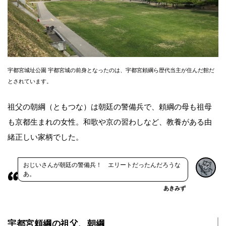
宇都宮城址公園 宇都宮城の前身となったのは、宇都宮頼綱ら歴代当主が住んだ館だ
とされています。
祖父の朝綱（ともつな）は朝廷の警備兵で、頼綱の母も祖母
も京都生まれの女性。和歌や京の習わしなど、教養がある由
緒正しい家柄でした。
おじいさんが朝廷の警備兵！ エリートだったんだろうな
あ。
あきみず
宇都宮頼綱の祖父、朝綱