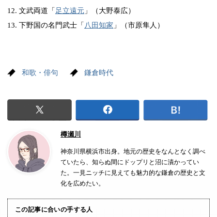
12. 文武両道「
足立遠元
」（大野泰広）
13. 下野国の名門武士「
八田知家
」（市原隼人）
和歌・俳句
鎌倉時代
樽瀬川
神奈川県横浜市出身。地元の歴史をなんとなく調べ
ていたら、知らぬ間にドップリと沼に漬かってい
た。一見ニッチに見えても魅力的な鎌倉の歴史と文
化を広めたい。
この記事に合いの手する人