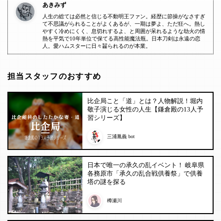
あきみず
人生の総ては必然と信じる不動明王ファン。経歴に節操がなさすぎ
て不思議がられることがよくあるが、一期は夢よ、ただ狂へ。熱し
やすく冷めにくく、息切れするよ、と周囲が呆れるような劫火の情
熱を平気で10年単位で保てる高性能魔法瓶。日本刀剣は永遠の恋
人。愛ハムスターに日々齧られるのが本業。
担当スタッフのおすすめ
比企局こと「道」とは？人物解説！堀内
敬子演じる女性の人生【鎌倉殿の13人予
習シリーズ】
三浦胤義 bot
日本で唯一の承久の乱イベント！ 岐阜県
各務原市「承久の乱合戦供養祭」で供養
塔の謎を探る
樽瀬川