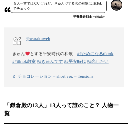
百人一首ではないけれど、きゅん♡する恋の和歌はTikTok
でチェック！
平安暴走戦士～chiaki~
@warakuweb
きゅん
とする平安時代の和歌
##ためになるtiktok
##tiktok教室
##きゅんです
##平安時代
##恋したい
♬ チョコレーション – short ver. – Tensions
「鎌倉殿の13人」13人って誰のこと？ 人物一
覧