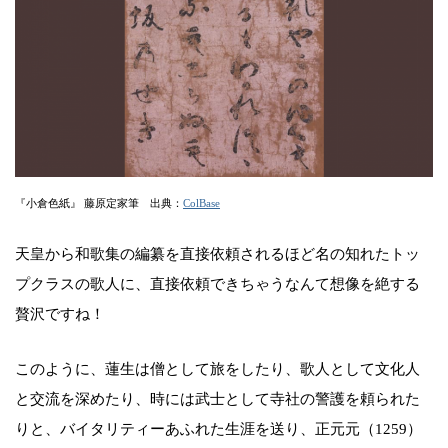
『小倉色紙』 藤原定家筆 出典：
ColBase
天皇から和歌集の編纂を直接依頼されるほど名の知れたトッ
プクラスの歌人に、直接依頼できちゃうなんて想像を絶する
贅沢ですね！
このように、蓮生は僧として旅をしたり、歌人として文化人
と交流を深めたり、時には武士として寺社の警護を頼られた
りと、バイタリティーあふれた生涯を送り、正元元（1259）