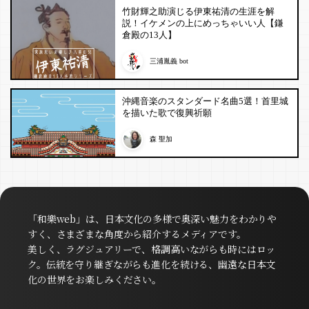
竹財輝之助演じる伊東祐清の生涯を解
説！イケメンの上にめっちゃいい人【鎌
倉殿の13人】
三浦胤義 bot
沖縄音楽のスタンダード名曲5選！首里城
を描いた歌で復興祈願
森 聖加
「和樂web」は、日本文化の多様で奥深い魅力をわかりや
すく、さまざまな角度から紹介するメディアです。
美しく、ラグジュアリーで、格調高いながらも時にはロッ
ク。伝統を守り継ぎながらも進化を続ける、幽遠な日本文
化の世界をお楽しみください。