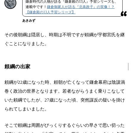
鎌倉時代の人物が語る『鎌倉殿の13人』予習シリーズも、
連載中です！
鎌倉御家人が語る『北条政子』の実像！？
【鎌倉殿の13人予習シリーズ】
あきみず
その後朝綱は隠居し、時期は不明ですが頼綱が宇都宮氏を継
ぐことになりました。
頼綱の出家
頼綱が22歳になった時、頼朝が亡くなって鎌倉幕府は陰謀渦
巻く政治の世界となります。若者ながらうまく乗りこなして
いた頼綱でしたが、27歳になった頃、突然謀反の疑いを掛け
られてしまいました。
そこで頼綱は周囲がびっくりするぐらいの早さで思い切った