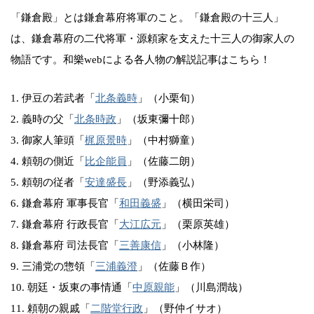
「鎌倉殿」とは鎌倉幕府将軍のこと。「鎌倉殿の十三人」
は、鎌倉幕府の二代将軍・源頼家を支えた十三人の御家人の
物語です。和樂webによる各人物の解説記事はこちら！
1. 伊豆の若武者「
北条義時
」（小栗旬）
2. 義時の父「
北条時政
」（坂東彌十郎）
3. 御家人筆頭「
梶原景時
」（中村獅童）
4. 頼朝の側近「
比企能員
」（佐藤二朗）
5. 頼朝の従者「
安達盛長
」（野添義弘）
6. 鎌倉幕府 軍事長官「
和田義盛
」（横田栄司）
7. 鎌倉幕府 行政長官「
大江広元
」（栗原英雄）
8. 鎌倉幕府 司法長官「
三善康信
」（小林隆）
9. 三浦党の惣領「
三浦義澄
」（佐藤Ｂ作）
10. 朝廷・坂東の事情通「
中原親能
」（川島潤哉）
11. 頼朝の親戚「
二階堂行政
」（野仲イサオ）