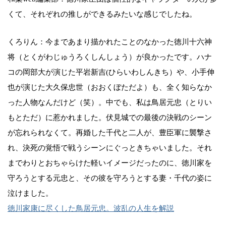
くて、それぞれの推しができるみたいな感じでしたね。
くろりん：今まであまり描かれたことのなかった徳川十六神
将（とくがわじゅうろくしんしょう）が良かったです。ハナ
コの岡部大が演じた平岩新吉(ひらいわしんきち）や、小手伸
也が演じた大久保忠世（おおくぼただよ）も、全く知らなか
った人物なんだけど（笑）。中でも、私は鳥居元忠（とりい
もとただ）に惹かれました。伏見城での最後の決戦のシーン
が忘れられなくて。再婚した千代と二人が、豊臣軍に襲撃さ
れ、決死の覚悟で戦うシーンにぐっときちゃいました。それ
までわりとおちゃらけた軽いイメージだったのに、徳川家を
守ろうとする元忠と、その彼を守ろうとする妻・千代の姿に
泣けました。
徳川家康に尽くした鳥居元忠。波乱の人生を解説