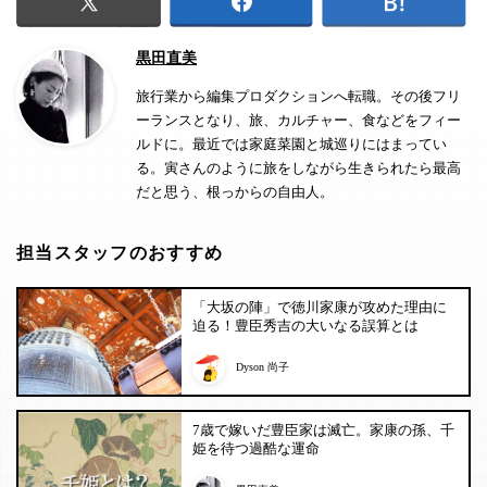
黒田直美
旅行業から編集プロダクションへ転職。その後フリ
ーランスとなり、旅、カルチャー、食などをフィー
ルドに。最近では家庭菜園と城巡りにはまってい
る。寅さんのように旅をしながら生きられたら最高
だと思う、根っからの自由人。
担当スタッフのおすすめ
「大坂の陣」で徳川家康が攻めた理由に
迫る！豊臣秀吉の大いなる誤算とは
Dyson 尚子
7歳で嫁いだ豊臣家は滅亡。家康の孫、千
姫を待つ過酷な運命