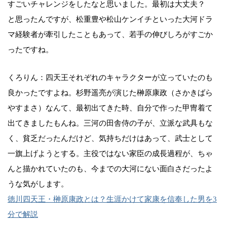
すごいチャレンジをしたなと思いました。最初は大丈夫？
と思ったんですが、松重豊や松山ケンイチといった大河ドラ
マ経験者が牽引したこともあって、若手の伸びしろがすごか
ったですね。
くろりん：四天王それぞれのキャラクターが立っていたのも
良かったですよね。杉野遥亮が演じた榊原康政（さかきばら
やすまさ）なんて、最初出てきた時、自分で作った甲冑着て
出てきましたもんね。三河の田舎侍の子が、立派な武具もな
く、貧乏だったんだけど、気持ちだけはあって、武士として
一旗上げようとする。主役ではない家臣の成長過程が、ちゃ
んと描かれていたのも、今までの大河にない面白さだったよ
うな気がします。
徳川四天王・榊原康政とは？生涯かけて家康を信奉した男を3
分で解説