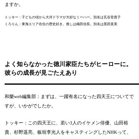
ますか。
トッキー：子どもの頃から大河ドラマが大好なミーハー。別名は瓦谷登貴子
くろりん：東海エリア在住の歴史好き。推しは織田信長。別名は黒田直美
よく知らなかった徳川家臣たちがヒーローに。
彼らの成長が見ごたえあり
和樂web編集部：まずは、一躍有名になった四天王についてで
すが、いかがでしたか。
トッキー：この四天王に、若い3人のイケメン俳優、山田裕
貴、杉野遥亮、板垣李光人をキャスティングしたNHKって、