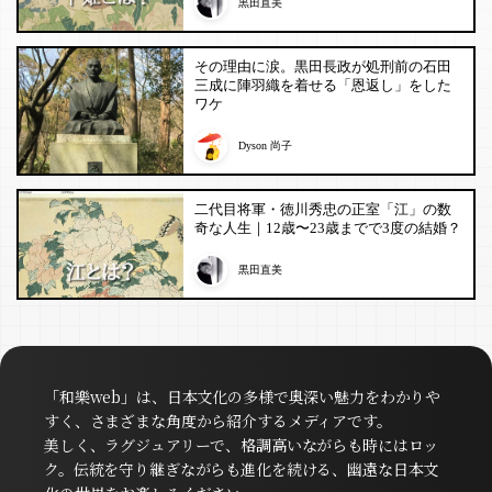
黒田直美
その理由に涙。黒田長政が処刑前の石田
三成に陣羽織を着せる「恩返し」をした
ワケ
Dyson 尚子
二代目将軍・徳川秀忠の正室「江」の数
奇な人生｜12歳〜23歳までで3度の結婚？
黒田直美
「和樂web」は、日本文化の多様で奥深い魅力をわかりや
すく、さまざまな角度から紹介するメディアです。
美しく、ラグジュアリーで、格調高いながらも時にはロッ
ク。伝統を守り継ぎながらも進化を続ける、幽遠な日本文