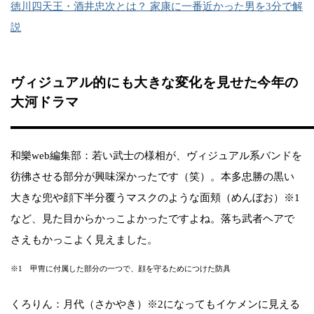
徳川四天王・酒井忠次とは？ 家康に一番近かった男を3分で解
説
ヴィジュアル的にも大きな変化を見せた今年の
大河ドラマ
和樂web編集部：若い武士の様相が、ヴィジュアル系バンドを
彷彿させる部分が興味深かったです（笑）。本多忠勝の黒い
大きな兜や顔下半分覆うマスクのような面頬（めんぼお）※1
など、見た目からかっこよかったですよね。落ち武者ヘアで
さえもかっこよく見えました。
※1 甲冑に付属した部分の一つで、顔を守るためにつけた防具
くろりん：月代（さかやき）※2になってもイケメンに見える