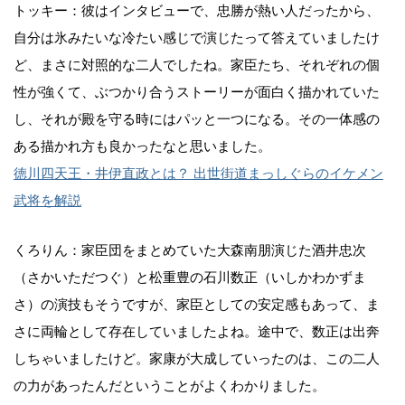
トッキー：彼はインタビューで、忠勝が熱い人だったから、
自分は氷みたいな冷たい感じで演じたって答えていましたけ
ど、まさに対照的な二人でしたね。家臣たち、それぞれの個
性が強くて、ぶつかり合うストーリーが面白く描かれていた
し、それが殿を守る時にはパッと一つになる。その一体感の
ある描かれ方も良かったなと思いました。
徳川四天王・井伊直政とは？ 出世街道まっしぐらのイケメン
武将を解説
くろりん：家臣団をまとめていた大森南朋演じた酒井忠次
（さかいただつぐ）と松重豊の石川数正（いしかわかずま
さ）の演技もそうですが、家臣としての安定感もあって、ま
さに両輪として存在していましたよね。途中で、数正は出奔
しちゃいましたけど。家康が大成していったのは、この二人
の力があったんだということがよくわかりました。