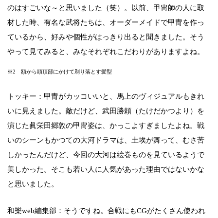
のはすごいな～と思いました（笑）。以前、甲冑師の人に取
材した時、有名な武将たちは、オーダーメイドで甲冑を作っ
ているから、好みや個性がはっきり出ると聞きました。そう
やって見てみると、みなそれぞれこだわりがありますよね。
※2 額から頭頂部にかけて剃り落とす髪型
トッキー：甲冑がカッコいいと、馬上のヴィジュアルもきれ
いに見えました。敵だけど、武田勝頼（たけだかつより）を
演じた眞栄田郷敦の甲冑姿は、かっこよすぎましたよね。戦
いのシーンもかつての大河ドラマは、土埃が舞って、むさ苦
しかったんだけど、今回の大河は絵巻ものを見ているようで
美しかった。そこも若い人に人気があった理由ではないかな
と思いました。
和樂web編集部：そうですね。合戦にもCGがたくさん使われ