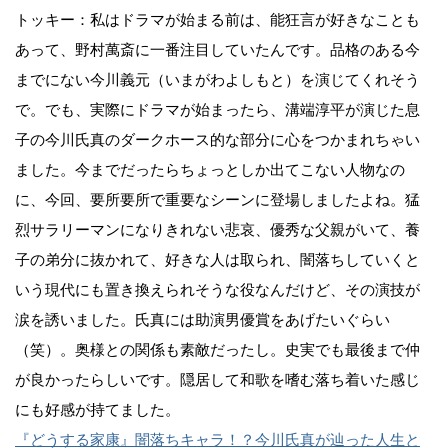
トッキー：私はドラマが始まる前は、能狂言が好きなことも
あって、野村萬斎に一番注目していたんです。品格のある今
までにない今川義元（いまがわよしもと）を演じてくれそう
で。でも、実際にドラマが始まったら、溝端淳平が演じた息
子の今川氏真のダークホース的な部分に心をつかまれちゃい
ました。今までだったらちょっとしか出てこない人物なの
に、今回、要所要所で重要なシーンに登場しましたよね。猛
烈サラリーマンになりきれない悲哀、優秀な父親がいて、養
子の弟分に抜かれて、好きな人は取られ、闇落ちしていくと
いう現代にも置き換えられそうな役なんだけど、その演技が
涙を誘いました。氏真には助演男優賞をあげたいぐらい
（笑）。奥様との関係も素敵だったし。史実でも最後まで仲
が良かったらしいです。隠居して和歌を嗜む落ち着いた感じ
にも好感が持てました。
『どうする家康』闇落ちキャラ！？今川氏真が辿った人生と