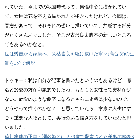
れていた。今までの戦国時代って、男性中心に描かれてい
て、女性は花を添える描かれ方が多かったけれど、今回は、
意志があって、それぞれの想いも描いていて、共感する部分
がたくさんありました。そこが古沢良太脚本の新しいところ
でもあるのかなと。
世は秀吉から家康へ。栄枯盛衰を駆け抜けた寧々(高台院)の生
涯を3分で解説
トッキー：私は自分が記事を書いたというのもあるけど、瀬
名と於愛の方が印象的でしたね。もともと女性って史料が少
ない。於愛のような側室になるとさらに史料は少ないので、
どうやって描くのかな？ と思っていたら、家康の人生にす
ごく重要な人物として、奥行のある描き方をしていたなと思
いました。
徳川家康の正室・瀬名姫とは？39歳で殺害された美貌の姫を3