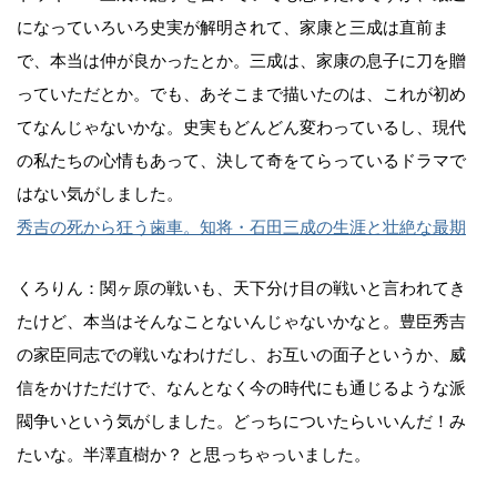
になっていろいろ史実が解明されて、家康と三成は直前ま
で、本当は仲が良かったとか。三成は、家康の息子に刀を贈
っていただとか。でも、あそこまで描いたのは、これが初め
てなんじゃないかな。史実もどんどん変わっているし、現代
の私たちの心情もあって、決して奇をてらっているドラマで
はない気がしました。
秀吉の死から狂う歯車。知将・石田三成の生涯と壮絶な最期
くろりん：関ヶ原の戦いも、天下分け目の戦いと言われてき
たけど、本当はそんなことないんじゃないかなと。豊臣秀吉
の家臣同志での戦いなわけだし、お互いの面子というか、威
信をかけただけで、なんとなく今の時代にも通じるような派
閥争いという気がしました。どっちについたらいいんだ！み
たいな。半澤直樹か？ と思っちゃっいました。