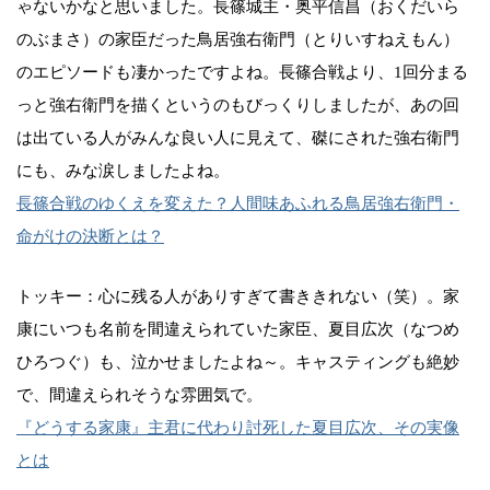
ゃないかなと思いました。長篠城主・奥平信昌（おくだいら
のぶまさ）の家臣だった鳥居強右衛門（とりいすねえもん）
のエピソードも凄かったですよね。長篠合戦より、1回分まる
っと強右衛門を描くというのもびっくりしましたが、あの回
は出ている人がみんな良い人に見えて、磔にされた強右衛門
にも、みな涙しましたよね。
長篠合戦のゆくえを変えた？人間味あふれる鳥居強右衛門・
命がけの決断とは？
トッキー：心に残る人がありすぎて書ききれない（笑）。家
康にいつも名前を間違えられていた家臣、夏目広次（なつめ
ひろつぐ）も、泣かせましたよね～。キャスティングも絶妙
で、間違えられそうな雰囲気で。
『どうする家康』主君に代わり討死した夏目広次、その実像
とは