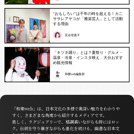
“おもしろい”は千年の時を超える！カ二
ササレアヤコが「雅楽芸人」として活動
する理由
瓦谷登貴子
「キツネ踊り」とは？夏祭り・グルメ・
温泉・冷泉・インスタ映え…大分おすす
め観光情報
和樂web編集部
「和樂web」は、日本文化の多様で奥深い魅力をわかりや
すく、さまざまな角度から紹介するメディアです。
美しく、ラグジュアリーで、格調高いながらも時にはロッ
ク。伝統を守り継ぎながらも進化を続ける、幽遠な日本文