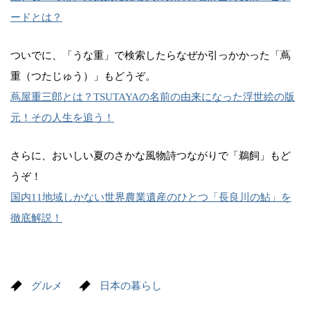
ードとは？
ついでに、「うな重」で検索したらなぜか引っかかった「蔦
重（つたじゅう）」もどうぞ。
蔦屋重三郎とは？TSUTAYAの名前の由来になった浮世絵の版
元！その人生を追う！
さらに、おいしい夏のさかな風物詩つながりで「鵜飼」もど
うぞ！
国内11地域しかない世界農業遺産のひとつ「長良川の鮎」を
徹底解説！
グルメ
日本の暮らし