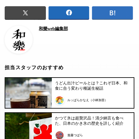
和樂web編集部
担当スタッフのおすすめ
うどん出汁ビールとは？これぞ日本、和
食に合う変わり種誕生秘話
ルッぱらかなえ（小林加苗）
かつて氷は超贅沢品！清少納言も食べ
た、日本のかき氷の歴史を詳しく紹介
進藤つばら