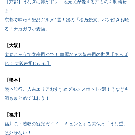
【京都】うなぎに卵がドン！地元民が愛する丼ものを制覇せ
よ！
京都で味わう絶品グルメ2選！鰻の「松乃鰻寮」パン好きも唸
る「ナカガワ小麦店」
【大阪】
太巻ちゃうで巻寿司やで！ 華麗なる大阪寿司の世界【あっぱ
れ！ 大阪寿司!! part2】
【熊本】
熊本旅行、人吉エリアおすすめグルメスポット7選！うなぎも
酒もまとめて味わう！
【福井】
福井県・若狭の観光ガイド！ キュンとする美仏と「うな重」
は外せない！