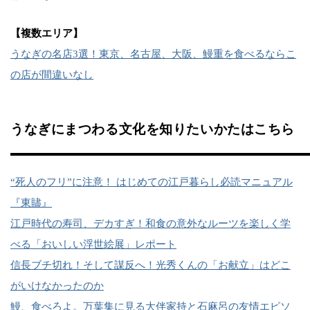
【複数エリア】
うなぎの名店3選！東京、名古屋、大阪、鰻重を食べるならこ
の店が間違いなし
うなぎにまつわる文化を知りたいかたはこちら
“死人のフリ”に注意！ はじめての江戸暮らし必読マニュアル
『東贐』
江戸時代の寿司、デカすぎ！和食の意外なルーツを楽しく学
べる「おいしい浮世絵展」レポート
信長ブチ切れ！そして謀反へ！光秀くんの「お献立」はどこ
がいけなかったのか
鰻、食べろよ。万葉集に見る大伴家持と石麻呂の友情エピソ