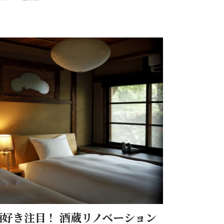
ーチ。滞在時間を上手に使って、進化する奈良の食
る店を、市内限定で紹介します！
酒好き注目！ 酒蔵リノベーション