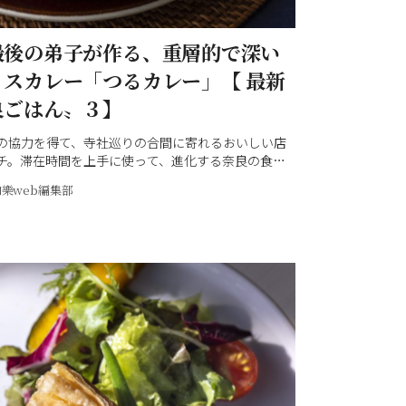
最後の弟子が作る、重層的で深い
イスカレー「つるカレー」【 最新
良ごはん〟３】
の協力を得て、寺社巡りの合間に寄れるおいしい店
チ。滞在時間を上手に使って、進化する奈良の食を
店を、市内限定で紹介します！
和樂web編集部