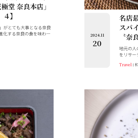
極堂 奈良本店」
〟４】
名店
スパ
」がとても大事となる奈良
進化する奈良の食を味わえ
〝奈
2024.11
20
地元の人
をリサー
味わえる
Travel