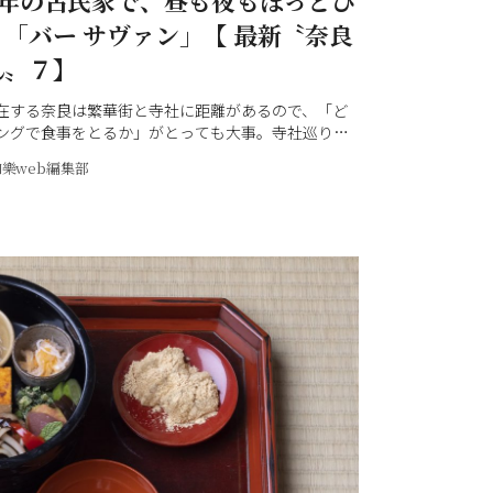
0年の古民家で、昼も夜もほっとひ
「バー サヴァン」【 最新〝奈良
ん〟７】
在する奈良は繁華街と寺社に距離があるので、「ど
ングで食事をとるか」がとっても大事。寺社巡りの
れるおいしい店を、市内限定で紹介します！
和樂web編集部