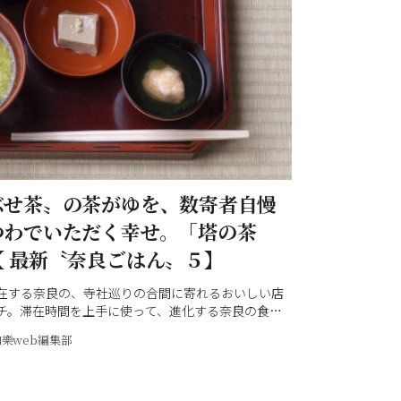
ぶせ茶〟の茶がゆを、数寄者自慢
つわでいただく幸せ。「塔の茶
【 最新〝奈良ごはん〟５】
在する奈良の、寺社巡りの合間に寄れるおいしい店
チ。滞在時間を上手に使って、進化する奈良の食を
店を、市内限定で紹介します！
和樂web編集部