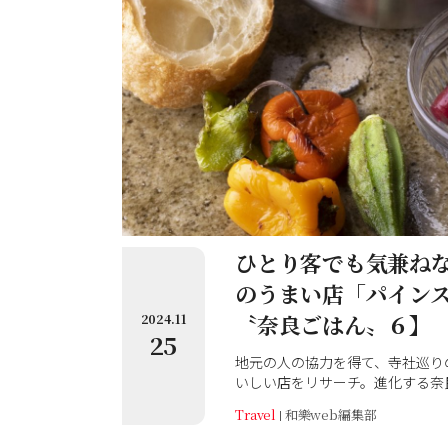
ひとり客でも気兼ね
のうまい店「パインス
〝奈良ごはん〟６】
2024.11
25
地元の人の協力を得て、寺社巡り
いしい店をリサーチ。進化する奈
内限定で紹介します！
Travel
和樂web編集部