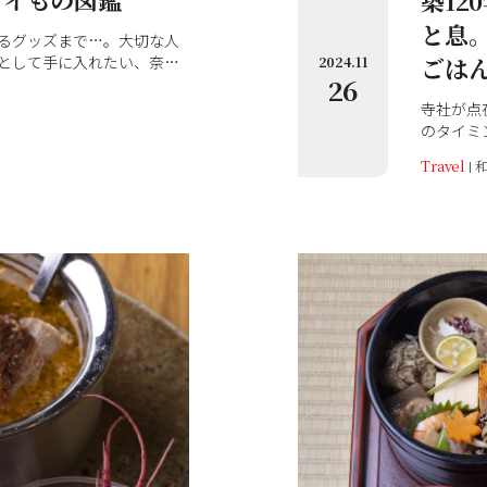
築12
と息。
るグッズまで…。大切な人
として手に入れたい、奈良
ごは
2024.11
26
集めました。日常使いでき
で、奈良を思い出して。
寺社が点
のタイミ
合間に寄
Travel