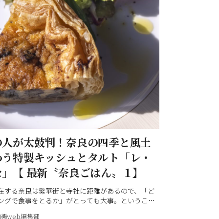
の人が太鼓判！奈良の四季と風土
わう特製キッシュとタルト「レ・
セ」【 最新〝奈良ごはん〟１】
在する奈良は繁華街と寺社に距離があるので、「ど
ングで食事をとるか」がとっても大事。ということ
人の協力を得て、寺社巡りの合間に寄れるおいしい
和樂web編集部