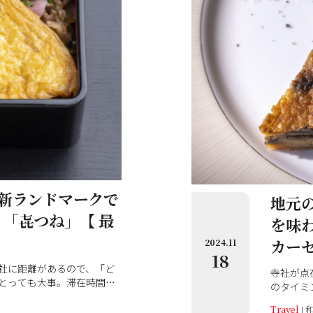
新ランドマークで
地元
「㐂つね」【 最
を味
】
カー
2024.11
18
社に距離があるので、「ど
寺社が点
とっても大事。滞在時間を
のタイミ
を味わえる店を、市内限定
で地元の
Travel