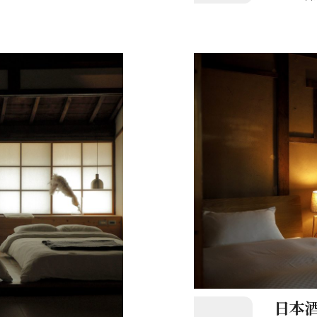
店をリサ
を味わえ
日本