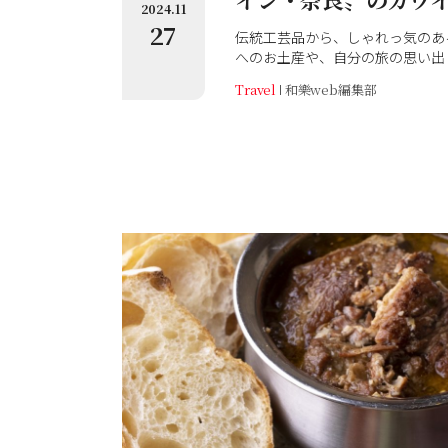
2024.11
27
伝統工芸品から、しゃれっ気のあ
へのお土産や、自分の旅の思い出
生まれの、さまざまなアイテムを
Travel
和樂web編集部
るものばかりなので、暮らしの中