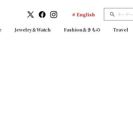
# English
e
Jewelry＆Watch
Fashion＆きもの
Travel