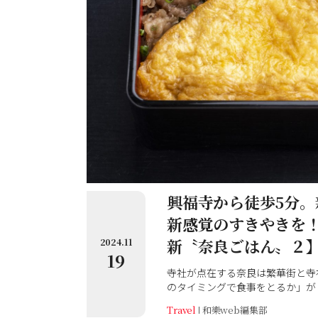
興福寺から徒歩5分。
新感覚のすきやきを！
新〝奈良ごはん〟２
2024.11
19
寺社が点在する奈良は繁華街と寺
のタイミングで食事をとるか」が
上手に使って、進化する奈良の食
Travel
和樂web編集部
で紹介します！