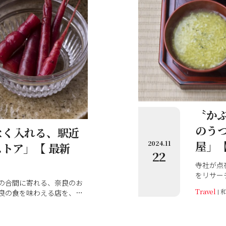
〝か
のう
なく入れる、駅近
屋」
2024.11
トア」【 最新
22
寺社が点
をリサー
の合間に寄れる、奈良のお
味わえる
Travel
良の食を味わえる店を、市