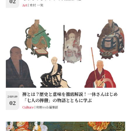
02
Art
木村 一実
禅とは？歴史と意味を徹底解説！一休さんはじめ
2019.09
「七人の禅僧」の物語とともに学ぶ
02
Culture
和樂web編集部