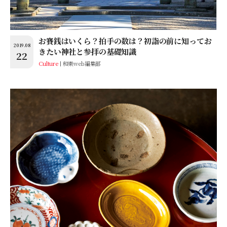
お賽銭はいくら？拍手の数は？初詣の前に知ってお
2019.08
きたい神社と参拝の基礎知識
22
Culture
和樂web編集部