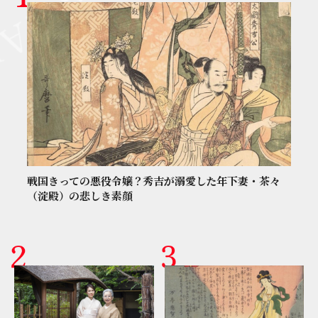
戦国きっての悪役令嬢？秀吉が溺愛した年下妻・茶々
（淀殿）の悲しき素顔