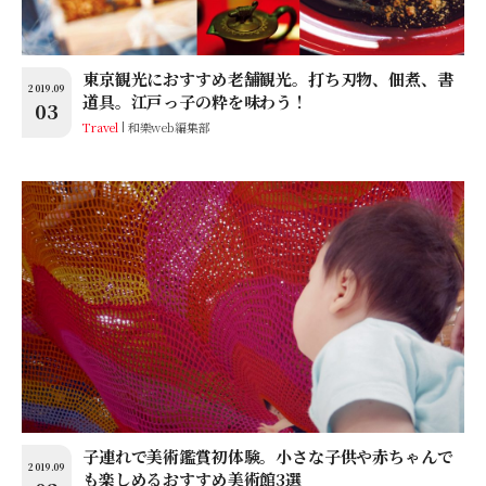
東京観光におすすめ老舗観光。打ち刃物、佃煮、書
2019.09
道具。江戸っ子の粋を味わう！
03
Travel
和樂web編集部
子連れで美術鑑賞初体験。小さな子供や赤ちゃんで
2019.09
も楽しめるおすすめ美術館3選