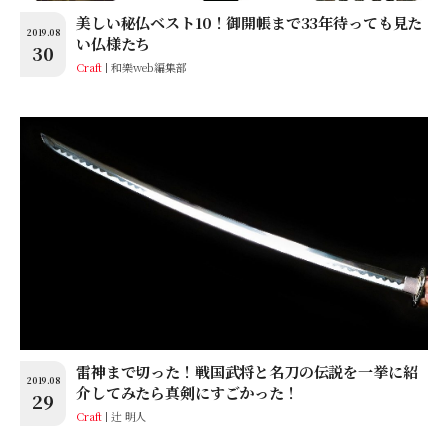
美しい秘仏ベスト10！御開帳まで33年待っても見た
2019.08
い仏様たち
30
Craft
和樂web編集部
雷神まで切った！戦国武将と名刀の伝説を一挙に紹
2019.08
介してみたら真剣にすごかった！
29
Craft
辻 明人