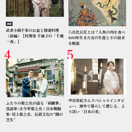
連載
武者小路千家のお盆と精進料理
八百比丘尼とは？人魚の肉を食べ
（前編）【料理家 千麻子の「千歳
800年生きた女の生涯とその結末
一食」】
を解説
中谷美紀さんスペシャルインタビ
ふたりの菊之丞が語る「綺麗事」
ュー。海外で暮らして感じる、よ
落語家･古今亭菊之丞×日本舞踊
り深い「日本の美」
家･尾上菊之丞、伝統文化の“隣の
芝生”