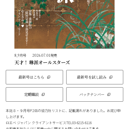
8,9月号
2026.07.01発売
天才！ 琳派オールスターズ
最新号はこちら
最新号を試し読み
定期購読
バックナンバー
本誌８・９月号P.208の協力社リストに、記載漏れがありました。お詫び申
し上げます。
ロエベ ジャパン クライアントサービスTEL03-6215-6116
※和樂本誌ならびに和樂webに関するお問い合わせは
こちら
。