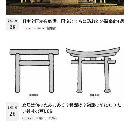
日本全国から厳選。国宝とともに訪れたい温泉宿4選
2019.08
28
Travel
和樂web編集部
鳥居は何のためにある？種類は？初詣の前に知りた
2019.08
い神社の豆知識
26
Culture
和樂web編集部