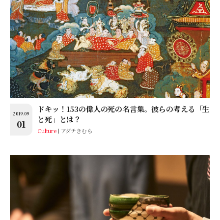
ドキッ！153の偉人の死の名言集。彼らの考える「生
2019.09
と死」とは？
01
Culture
アダチきむら