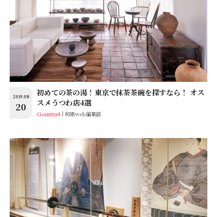
初めての茶の湯！東京で抹茶茶碗を探すなら！ オス
2019.08
スメうつわ店4選
20
Gourmet
和樂web編集部