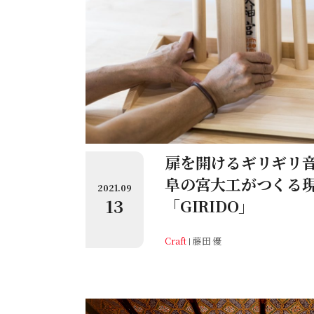
扉を開けるギリギリ
阜の宮大工がつくる
2021.09
13
「GIRIDO」
Craft
藤田 優