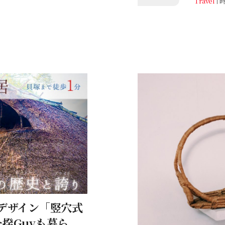
Travel
！
デザイン「竪穴式
揆Guyも暮ら