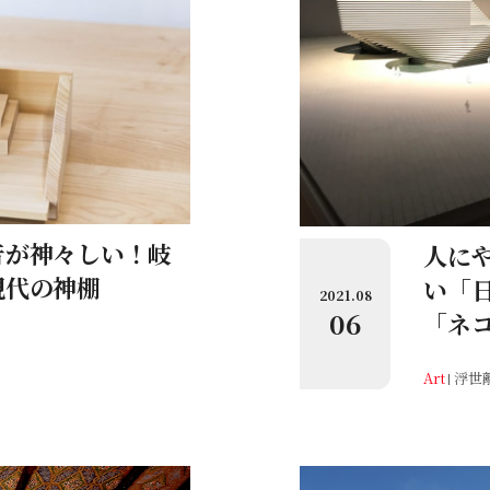
音が神々しい！岐
人に
現代の神棚
い「
2021.08
06
「ネ
Art
浮世