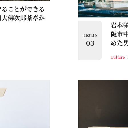
守ることができる
旧大佛次郎茶亭か
岩本
阪市
2021.10
03
めた
Culture