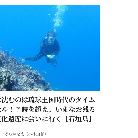
に沈むのは琉球王国時代のタイム
セル！？時を超え、いまなお残る
文化遺産に会いに行く【石垣島】
ルッぱらかなえ（小林加苗）