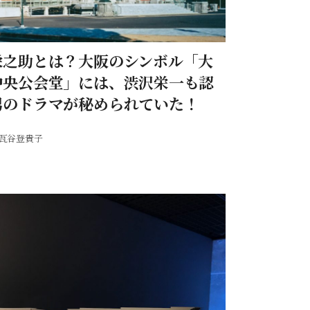
栄之助とは？大阪のシンボル「大
中央公会堂」には、渋沢栄一も認
男のドラマが秘められていた！
瓦谷登貴子