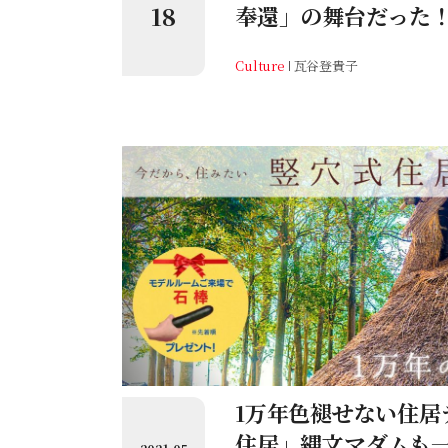
18
奉還」の舞台だった
Culture
瓦谷登貴子
1万年色褪せない住居
住居」縄文マダムも一