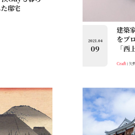
れた邸宅
建築
をプ
2021.04
09
「西
Craft
矢