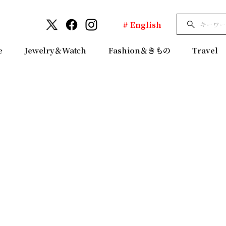
# English
e
Jewelry＆Watch
Fashion＆きもの
Travel