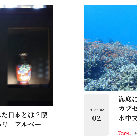
海底
カプ
2022.03
みた日本とは？隈
02
水中
パリ「アルベー
Travel