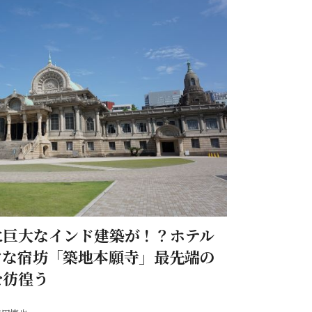
に巨大なインド建築が！？ホテル
クな宿坊「築地本願寺」最先端の
を彷徨う