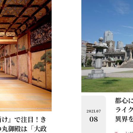
都心
ライ
2021.07
08
異界
衝け』で注目！き
の丸御殿は「大政