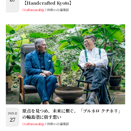
【Handcrafted Kyoto】
Craftsmanship
和樂web編集部
原点を見つめ、未来に繫ぐ。「ブルネロ クチネリ」
2025.12
の輪島塗に宿す思い
27
Craftsmanship
和樂web編集部