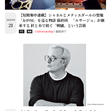
【短期集中連載】シャネルとメティエダールの聖地
「
le
19M」を巡る物語 最終回 「ルサージュ」が継
2025.09
21
承する 針と糸で紡ぐ〝刺繡〟という芸術
Craftsmanship
福田詞子
PR
連載