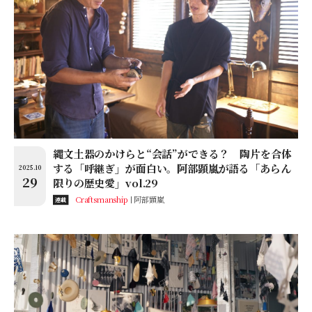
縄文土器のかけらと“会話”ができる？ 陶片を合体
する「呼継ぎ」が面白い。阿部顕嵐が語る「あらん
2025.10
29
限りの歴史愛」vol.29
Craftsmanship
阿部顕嵐
連載