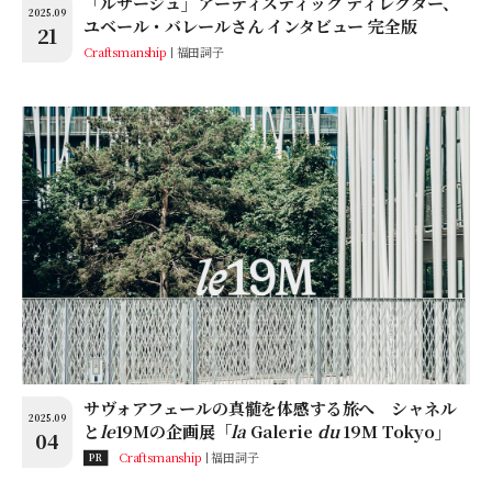
「ルサージュ」アーティスティック ディレクター、
2025.09
ユベール・バレールさん インタビュー 完全版
21
Craftsmanship
福田詞子
サヴォアフェールの真髄を体感する旅へ シャネル
2025.09
と
le
19Mの企画展「
la
Galerie
du
19M Tokyo」
04
Craftsmanship
福田詞子
PR