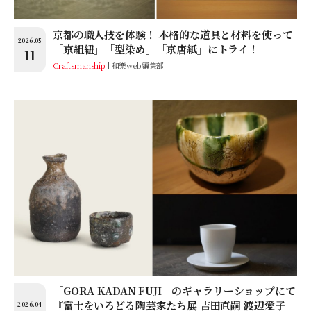
京都の職人技を体験！ 本格的な道具と材料を使って
2026.05
「京組紐」「型染め」「京唐紙」にトライ！
11
Craftsmanship
和樂web編集部
「GORA KADAN FUJI」のギャラリーショップにて
『富士をいろどる陶芸家たち展 吉田直嗣 渡辺愛子
2026.04