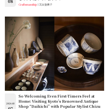
08
Craftsmanship
瓦谷登貴子
So Welcoming Even First-Timers Feel at
Home: Visiting Kyoto’s Renowned Antique
2026.03
Shop “Daikichi” with Popular Stylist Chizu
07