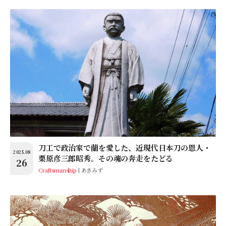
刀工で政治家で蘭を愛した、近現代日本刀の恩人・
2025.08
栗原彦三郎昭秀。その魂の奔走をたどる
26
Craftsmanship
あきみず