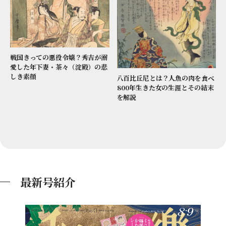
戦国きっての悪役令嬢？秀吉が溺
愛した年下妻・茶々（淀殿）の悲
しき素顔
八百比丘尼とは？人魚の肉を食べ
800年生きた女の生涯とその結末
を解説
最新号紹介