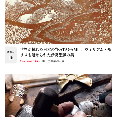
世界が憧れた日本の“KATAGAMI”。ウィリアム・モ
2025.07
リスも魅せられた伊勢型紙の美
16
Craftsmanship
里山企画菜の花舎