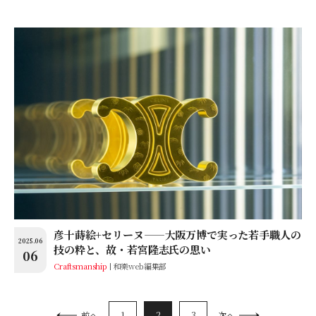
彦十蒔絵+セリーヌ——大阪万博で実った若手職人の
2025.06
技の粋と、故・若宮隆志氏の思い
06
Craftsmanship
和樂web編集部
1
2
3
前へ
次へ