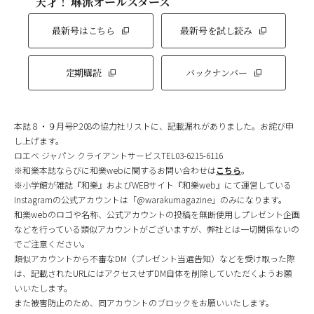
天才！ 琳派オールスターズ
最新号はこちら
最新号を試し読み
定期購読
バックナンバー
本誌８・９月号P.208の協力社リストに、記載漏れがありました。お詫び申
し上げます。
ロエベ ジャパン クライアントサービスTEL03-6215-6116
※和樂本誌ならびに和樂webに関するお問い合わせは
こちら
。
※小学館が雑誌『和樂』およびWEBサイト『和樂web』にて運営している
Instagramの公式アカウントは「@warakumagazine」のみになります。
和樂webのロゴや名称、公式アカウントの投稿を無断使用しプレゼント企画
などを行っている類似アカウントがございますが、弊社とは一切関係ないの
でご注意ください。
類似アカウントから不審なDM（プレゼント当選告知）などを受け取った際
は、記載されたURLにはアクセスせずDM自体を削除していただくようお願
いいたします。
また被害防止のため、同アカウントのブロックをお願いいたします。