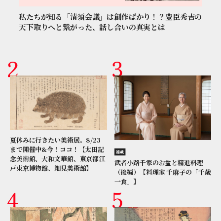
私たちが知る「清須会議」は創作ばかり！？豊臣秀吉の
天下取りへと繋がった、話し合いの真実とは
夏休みに行きたい美術展。8/23
まで開催中&今！ココ！【太田記
連載
念美術館、大和文華館、東京都江
武者小路千家のお盆と精進料理
戸東京博物館、細見美術館】
（後編）【料理家 千麻子の「千歳
一食」】