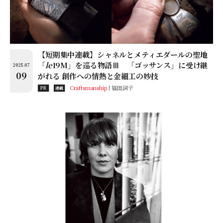
【短期集中連載】シャネルとメティエダールの聖地
「
le
19M」を巡る物語Ⅲ 「ゴッサンス」に受け継
2025.07
09
がれる 創作への情熱と金細工の妙技
Craftsmanship
福田詞子
PR
連載