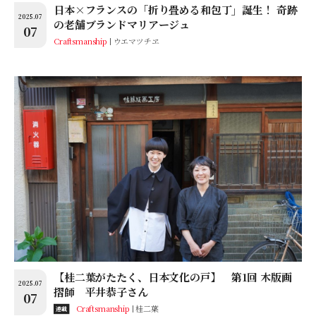
日本×フランスの「折り畳める和包丁」誕生！ 奇跡
2025.07
の老舗ブランドマリアージュ
07
Craftsmanship
ウエマツチヱ
【桂二葉がたたく、日本文化の戸】 第1回 木版画
2025.07
摺師 平井恭子さん
07
Craftsmanship
桂二葉
連載