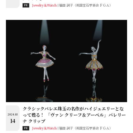
Jewelry＆Watch
福田 詞子（英国宝石学協会 ＦＧＡ）
PR
クラシックバレエ珠玉の名作がハイジュエリーとな
って甦る！ 「ヴァン クリーフ＆アーペル」バレリー
2024.03
14
ナ クリップ
Jewelry＆Watch
福田 詞子（英国宝石学協会 ＦＧＡ）
PR