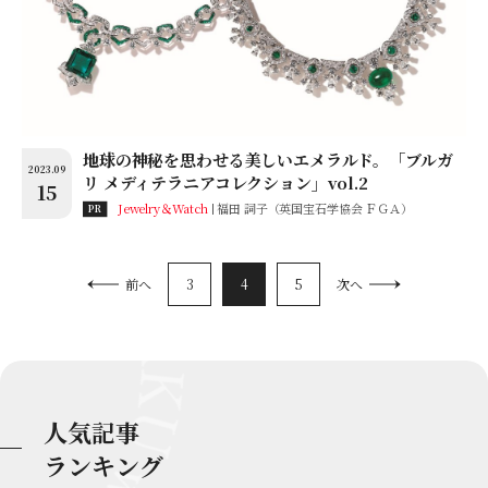
地球の神秘を思わせる美しいエメラルド。「ブルガ
2023.09
リ メディテラニアコレクション」vol.2
15
Jewelry＆Watch
福田 詞子（英国宝石学協会 ＦＧＡ）
PR
3
4
5
前へ
次へ
人気記事
ランキング