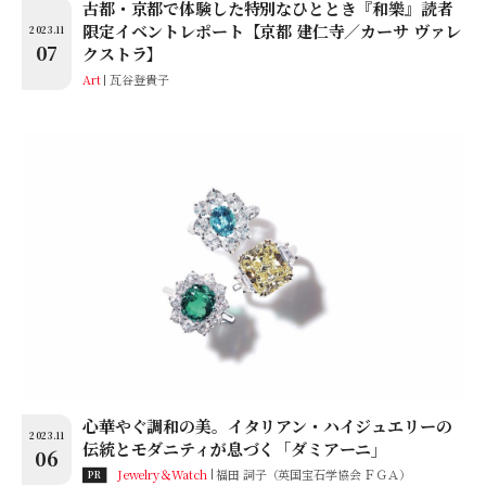
古都・京都で体験した特別なひととき『和樂』読者
限定イベントレポート【京都 建仁寺／カーサ ヴァレ
2023.11
07
クストラ】
Art
瓦谷登貴子
心華やぐ調和の美。イタリアン・ハイジュエリーの
2023.11
伝統とモダニティが息づく「ダミアーニ」
06
Jewelry＆Watch
福田 詞子（英国宝石学協会 ＦＧＡ）
PR