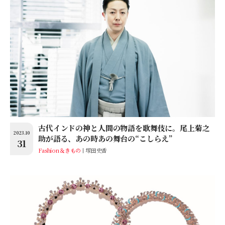
古代インドの神と人間の物語を歌舞伎に。尾上菊之
2023.10
助が語る、あの時あの舞台の“こしらえ”
31
Fashion＆きもの
塚田史香