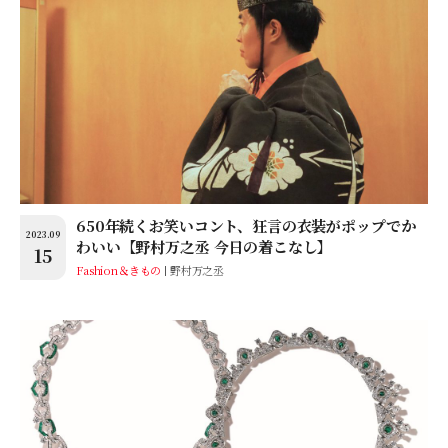
650年続くお笑いコント、狂言の衣装がポップでか
2023.09
わいい【野村万之丞 今日の着こなし】
15
Fashion＆きもの
野村万之丞