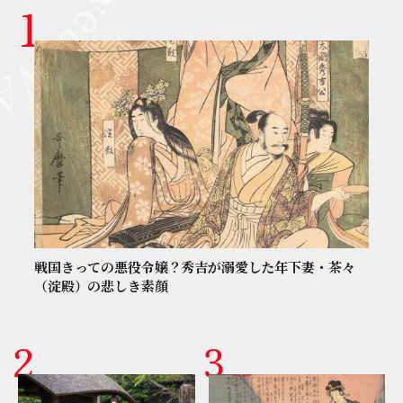
戦国きっての悪役令嬢？秀吉が溺愛した年下妻・茶々
（淀殿）の悲しき素顔