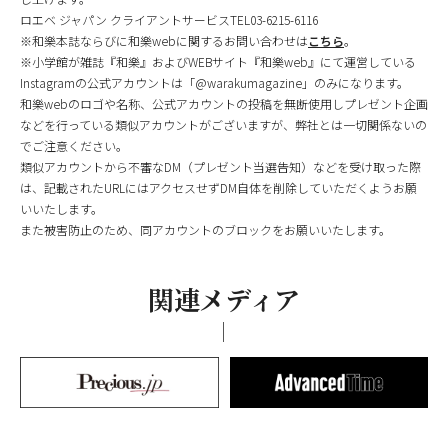
ロエベ ジャパン クライアントサービスTEL03-6215-6116
※和樂本誌ならびに和樂webに関するお問い合わせは
こちら
。
※小学館が雑誌『和樂』およびWEBサイト『和樂web』にて運営している
Instagramの公式アカウントは「@warakumagazine」のみになります。
和樂webのロゴや名称、公式アカウントの投稿を無断使用しプレゼント企画
などを行っている類似アカウントがございますが、弊社とは一切関係ないの
でご注意ください。
類似アカウントから不審なDM（プレゼント当選告知）などを受け取った際
は、記載されたURLにはアクセスせずDM自体を削除していただくようお願
いいたします。
また被害防止のため、同アカウントのブロックをお願いいたします。
関連メディア