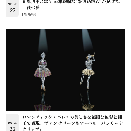
花魁道中とは？ 豪華絢爛な“疑似結婚式”が見せた、
2024.03
一夜の夢
27
黒田直美
ロマンティック・バレエの美しさを繊細な色彩と細
工で表現。ヴァン クリーフ＆アーペル「バレリーナ
2024.03
22
クリップ」