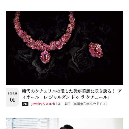
稀代のクチュリエの愛した美が華麗に咲き誇る！ デ
2023.11
ィオール「レ ジャルダン ドゥ ラ クチュール」
01
Jewelry＆Watch
福田 詞子（英国宝石学協会 ＦＧＡ）
PR