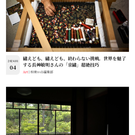
繡えども、繡えども、終わらない挑戦。世界を魅了
2024.01
する長艸敏明さんの「京繡」超絶技巧
04
Art
和樂web編集部