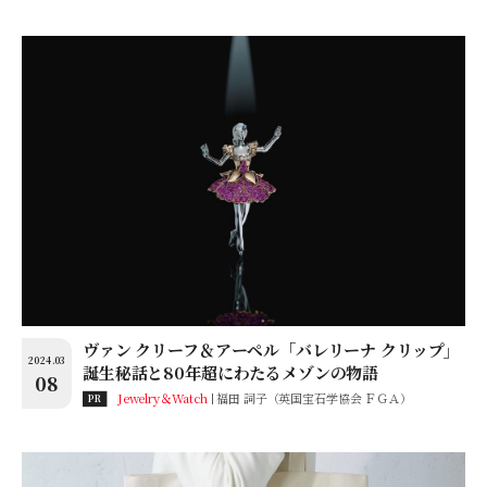
ヴァン クリーフ＆アーペル「バレリーナ クリップ」
2024.03
誕生秘話と80年超にわたるメゾンの物語
08
Jewelry＆Watch
福田 詞子（英国宝石学協会 ＦＧＡ）
PR