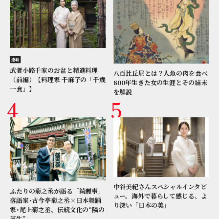
連載
武者小路千家のお盆と精進料理
八百比丘尼とは？人魚の肉を食べ
（前編）【料理家 千麻子の「千歳
800年生きた女の生涯とその結末
一食」】
を解説
中谷美紀さんスペシャルインタビ
ふたりの菊之丞が語る「綺麗事」
ュー。海外で暮らして感じる、よ
落語家･古今亭菊之丞×日本舞踊
り深い「日本の美」
家･尾上菊之丞、伝統文化の“隣の
芝生”