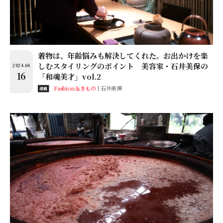
着物は、年齢悩みも解決してくれた。お出かけを楽
しむスタイリングのポイント 美容家・石井美保の
2024.04
16
「和魂美才」vol.2
Fashion＆きもの
石井美保
連載