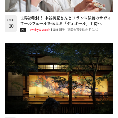
世界初取材！ 中谷美紀さんとフランス伝統のサヴォ
2023.11
ワールフェールを伝える「ディオール」工房へ
10
Jewelry＆Watch
福田 詞子（英国宝石学協会 ＦＧＡ）
PR